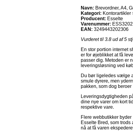
Navn:
Brevordner, A4, G
Kategori:
Kontorartikler
Producent:
Esselte
Varenummer:
ESS3202
EAN:
3249443202306
Vurderet til
3.8
ud af 5 st
En stor portion internet 
er for øjeblikket at få l
passer dig. Metoden er 
leveringsløsning ved køb
Du bør ligeledes vælge at 
smule dyrere, men yderme
pakken, som dog beroer 
Leveringsdygtigheden på 
dine nye varer om kort ti
respektive vare.
Flere webbutikker byder 
Esselte Bred, som trods a
nå at få varen ekspederet