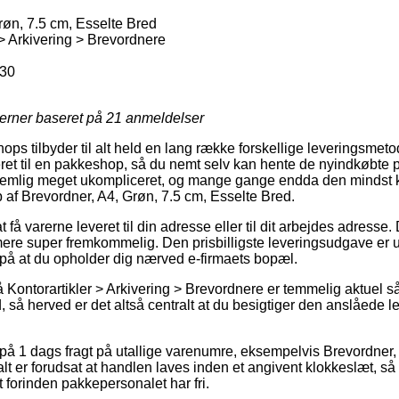
røn, 7.5 cm, Esselte Bred
 > Arkivering > Brevordnere
30
jerner baseret på
21
anmeldelser
shops tilbyder til alt held en lang række forskellige leveringsm
everet til en pakkeshop, så du nemt selv kan hente de nyindkøbte 
nemlig meget ukompliceret, og mange gange endda den mindst k
 af Brevordner, A4, Grøn, 7.5 cm, Esselte Bred.
få varerne leveret til din adresse eller til dit arbejdes adresse. 
re super fremkommelig. Den prisbilligste leveringsudgave er ud
på at du opholder dig nærved e-firmaets bopæl.
Kontorartikler > Arkivering > Brevordnere er temmelig aktuel s
d, så herved er det altså centralt at du besigtiger den anslåede 
på 1 dags fragt på utallige varenumre, eksempelvis Brevordner,
lt er forudsat at handlen laves inden et angivent klokkeslæt, så
 forinden pakkepersonalet har fri.