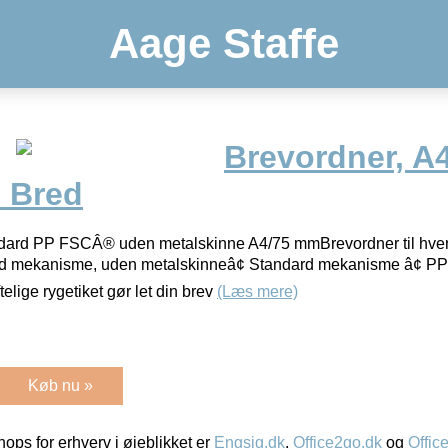
Aage Staffe
Brevordner, A4
e Bred
ndard PP FSCÂ® uden metalskinne A4/75 mmBrevordner til hv
rd mekanisme, uden metalskinneâ¢ Standard mekanisme â¢ PP
telige rygetiket gør let din brev
(Læs mere)
Køb nu »
ps for erhverv i øjeblikket er
Engsig.dk
,
Office2go.dk
og
Offic