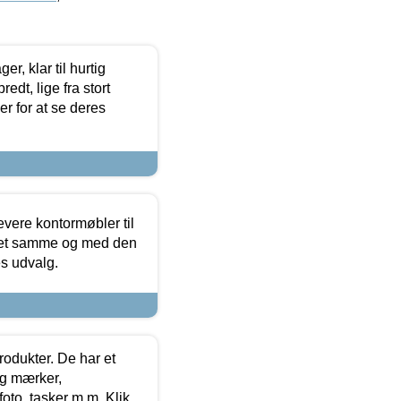
, klar til hurtig
edt, lige fra stort
er for at se deres
evere kontormøbler til
 det samme og med den
es udvalg.
rodukter. De har et
og mærker,
foto, tasker m.m. Klik