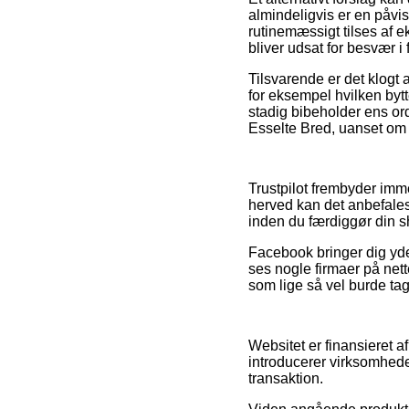
almindeligvis er en påvi
rutinemæssigt tilses af e
bliver udsat for besvær i
Tilsvarende er det klogt
for eksempel hvilken bytt
stadig bibeholder ens ord
Esselte Bred, uanset om m
Trustpilot frembyder imm
herved kan det anbefales,
inden du færdiggør din 
Facebook bringer dig yder
ses nogle firmaer på net
som lige så vel burde tage
Websitet er finansieret a
introducerer virksomhede
transaktion.