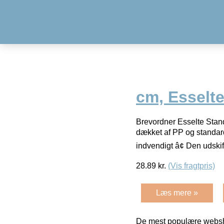
cm, Esselt
Brevordner Esselte Sta
dækket af PP og standa
indvendigt â¢ Den udskif
28.89
kr.
(Vis fragtpris)
Læs mere »
De mest populære websho