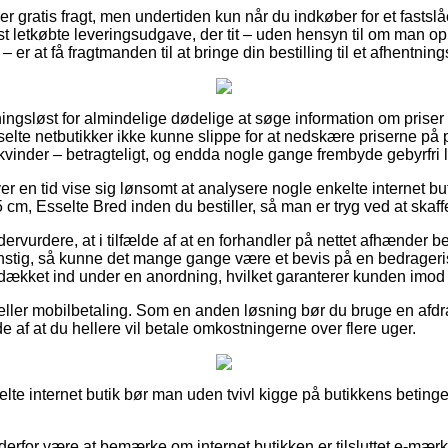
over gratis fragt, men undertiden kun når du indkøber for et fastslå
 letkøbte leveringsudgave, der tit – uden hensyn til om man oph
 er at få fragtmanden til at bringe din bestilling til et afhentning
ingsløst for almindelige dødelige at søge information om priser f
elte netbutikker ikke kunne slippe for at nedskære priserne på pr
kvinder – betragteligt, og endda nogle gange frembyde gebyrfri 
ver en tid vise sig lønsomt at analysere nogle enkelte internet bu
 cm, Esselte Bred inden du bestiller, så man er tryg ved at skaffe
ervurdere, at i tilfælde af at en forhandler på nettet afhænder bed
nstig, så kunne det mange gange være et bevis på en bedrageris
t dækket ind under en anordning, hvilket garanterer kunden imod
er eller mobilbetaling. Som en anden løsning bør du bruge en afd
de af at du hellere vil betale omkostningerne over flere uger.
selte internet butik bør man uden tvivl kigge på butikkens betingel
n derfor være at bemærke om internet butikken er tilsluttet e-mærk