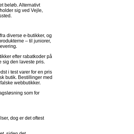
et beløb. Alternativt
older sig ved Vejle,
ssted.
ra diverse e-butikker, og
odukterne – til juniorer,
levering.
tikker efter rabatkoder på
 sig den laveste pris.
st i test varer for en pris
k butik. Bestillinger med
 falske webbutikker.
ragsløsning som for
ser, dog er det oftest
et, siden det