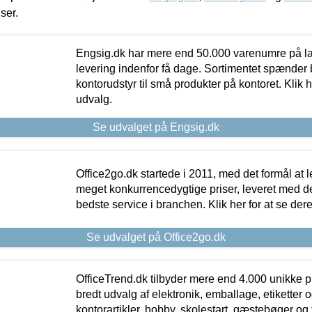
iser.
Engsig.dk har mere end 50.000 varenumre på lager
levering indenfor få dage. Sortimentet spænder br
kontorudstyr til små produkter på kontoret. Klik h
udvalg.
Se udvalget på Engsig.dk
Office2go.dk startede i 2011, med det formål at l
meget konkurrencedygtige priser, leveret med
bedste service i branchen. Klik her for at se der
Se udvalget på Office2go.dk
OfficeTrend.dk tilbyder mere end 4.000 unikke p
bredt udvalg af elektronik, emballage, etiketter 
kontorartikler, hobby, skolestart, gæstebøger og 