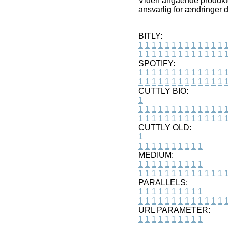
Viden angående produkter
ansvarlig for ændringer d
BITLY:
1
1
1
1
1
1
1
1
1
1
1
1
1
1
1
1
1
1
1
1
1
1
1
1
1
1
SPOTIFY:
1
1
1
1
1
1
1
1
1
1
1
1
1
1
1
1
1
1
1
1
1
1
1
1
1
1
CUTTLY BIO:
1
1
1
1
1
1
1
1
1
1
1
1
1
1
1
1
1
1
1
1
1
1
1
1
1
1
1
CUTTLY OLD:
1
1
1
1
1
1
1
1
1
1
1
MEDIUM:
1
1
1
1
1
1
1
1
1
1
1
1
1
1
1
1
1
1
1
1
1
1
1
PARALLELS:
1
1
1
1
1
1
1
1
1
1
1
1
1
1
1
1
1
1
1
1
1
1
1
URL PARAMETER:
1
1
1
1
1
1
1
1
1
1