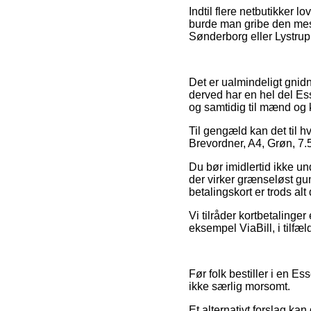
Indtil flere netbutikker l
burde man gribe den mest
Sønderborg eller Lystrup –
Det er ualmindeligt gnidn
derved har en hel del Ess
og samtidig til mænd og 
Til gengæld kan det til h
Brevordner, A4, Grøn, 7.5
Du bør imidlertid ikke und
der virker grænseløst gu
betalingskort er trods al
Vi tilråder kortbetaling
eksempel ViaBill, i tilfæl
Før folk bestiller i en Es
ikke særlig morsomt.
Et alternativt forslag ka