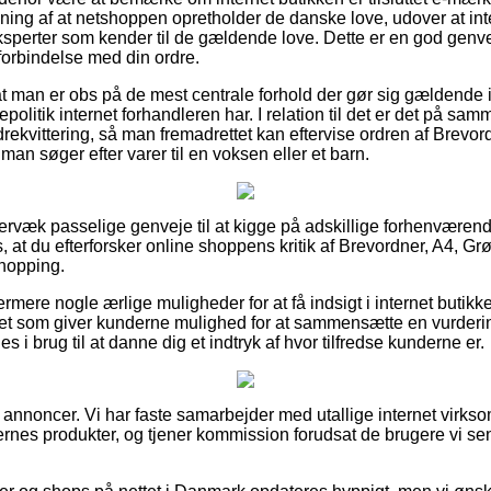
sning af at netshoppen opretholder de danske love, udover at in
ksperter som kender til de gældende love. Dette er en god genvej
 forbindelse med din ordre.
 at man er obs på de mest centrale forhold der gør sig gældende 
epolitik internet forhandleren har. I relation til det er det på s
rekvittering, så man fremadrettet kan eftervise ordren af Brevor
an søger efter varer til en voksen eller et barn.
ervæk passelige genveje til at kigge på adskillige forhenværend
 at du efterforsker online shoppens kritik af Brevordner, A4, Gr
shopping.
mere nogle ærlige muligheder for at få indsigt i internet butikk
tet som giver kunderne mulighed for at sammensætte en vurderi
s i brug til at danne dig et indtryk af hvor tilfredse kunderne er.
f annoncer. Vi har faste samarbejder med utallige internet virksom
rnes produkter, og tjener kommission forudsat de brugere vi sen