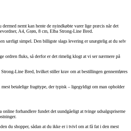
i du dermed nemt kan hente de nyindkøbte varer lige præcis når det
Brevordner, A4, Grøn, 8 cm, Elba Strong-Line Bred.
den særligt simpel. Den billigste slags levering er unægtelig at du selv
 ordren fluks, så derfor er det rimelig klogt at vi ser nærmere på
trong-Line Bred, hvilket stiller krav om at bestillingen gennemføres
mest betalelige fragttype, der typisk – ligegyldigt om man opholder
ba online forhandlere fundet det uundgåeligt at tvinge udsalgspriserne
stninger.
en du shopper, sådan at du ikke er i tvivl om at få fat i den mest