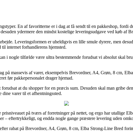
ingstyper. En af favoritterne er i dag at få sendt til en pakkeshop, ford
amt desuden ydermere den mindst kostelige leveringsudgave ved køb af 
dit arbejde. Leveringsformen er uheldigvis en lille smule dyrere, men desu
 til internet forhandlerens hjemsted.
 i nogle tilfælde være ultra bestemmende forudsat vi absolut skal bruge
 på massevis af varer, eksempelvis Brevordner, A4, Grøn, 8 cm, Elba S
bueret før pakkepersonalet drager hjemad.
 forudsat at du shopper for en præcis sum. Desuden skal man gribe den 
e dine varer til et afhentningssted.
prisniveauet på tværs af forretninger på nettet, og ergo har utallige El
amer – eftertrykkeligt, og endda nogle gange præstere levering uden omko
r efter rabat på Brevordner, A4, Grøn, 8 cm, Elba Strong-Line Bred forind