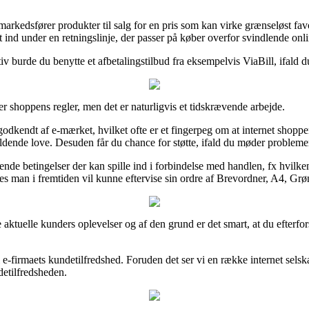
markedsfører produkter til salg for en pris som kan virke grænseløst fav
 ind under en retningslinje, der passer på køber overfor svindlende onli
v burde du benytte et afbetalingstilbud fra eksempelvis ViaBill, ifald du 
ver shoppens regler, men det er naturligvis et tidskrævende arbejde.
 godkendt af e-mærket, hvilket ofte er et fingerpeg om at internet shop
nde love. Desuden får du chance for støtte, ifald du møder problemer
 betingelser der kan spille ind i forbindelse med handlen, fx hvilken om
åledes man i fremtiden vil kunne eftervise sin ordre af Brevordner, A4, 
ge aktuelle kunders oplevelser og af den grund er det smart, at du eft
d i e-firmaets kundetilfredshed. Foruden det ser vi en række internet se
ndetilfredsheden.