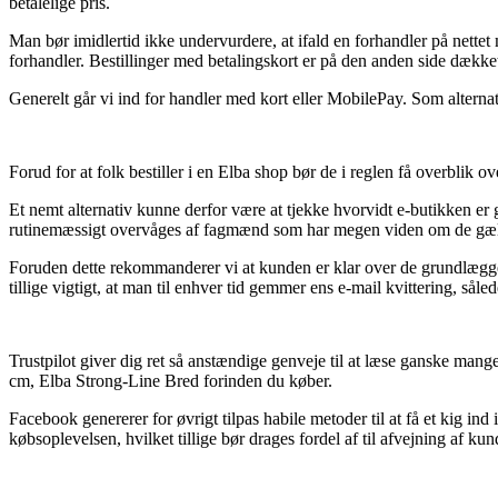
betalelige pris.
Man bør imidlertid ikke undervurdere, at ifald en forhandler på nettet 
forhandler. Bestillinger med betalingskort er på den anden side dækket
Generelt går vi ind for handler med kort eller MobilePay. Som alternati
Forud for at folk bestiller i en Elba shop bør de i reglen få overblik o
Et nemt alternativ kunne derfor være at tjekke hvorvidt e-butikken er
rutinemæssigt overvåges af fagmænd som har megen viden om de gælde
Foruden dette rekommanderer vi at kunden er klar over de grundlæggende
tillige vigtigt, at man til enhver tid gemmer ens e-mail kvittering, s
Trustpilot giver dig ret så anstændige genveje til at læse ganske man
cm, Elba Strong-Line Bred forinden du køber.
Facebook genererer for øvrigt tilpas habile metoder til at få et kig in
købsoplevelsen, hvilket tillige bør drages fordel af til afvejning af ku