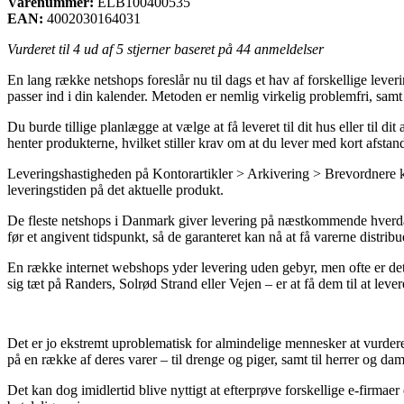
Varenummer:
ELB100400535
EAN:
4002030164031
Vurderet til
4
ud af 5 stjerner baseret på
44
anmeldelser
En lang række netshops foreslår nu til dags et hav af forskellige lever
passer ind i din kalender. Metoden er nemlig virkelig problemfri, s
Du burde tillige planlægge at vælge at få leveret til dit hus eller til 
henter produkterne, hvilket stiller krav om at du lever med kort afstand
Leveringshastigheden på Kontorartikler > Arkivering > Brevordnere kan
leveringstiden på det aktuelle produkt.
De fleste netshops i Danmark giver levering på næstkommende hverdag
før et angivent tidspunkt, så de garanteret kan nå at få varerne distri
En række internet webshops yder levering uden gebyr, men ofte er det
sig tæt på Randers, Solrød Strand eller Vejen – er at få dem til at lever
Det er jo ekstremt uproblematisk for almindelige mennesker at vurdere 
på en række af deres varer – til drenge og piger, samt til herrer og d
Det kan dog imidlertid blive nyttigt at efterprøve forskellige e-firmae