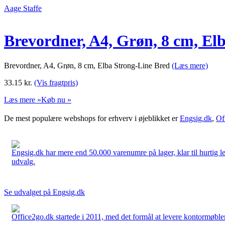
Aage Staffe
Brevordner, A4, Grøn, 8 cm, El
Brevordner, A4, Grøn, 8 cm, Elba Strong-Line Bred
(Læs mere)
33.15
kr.
(Vis fragtpris)
Læs mere »
Køb nu »
De mest populære webshops for erhverv i øjeblikket er
Engsig.dk
,
Of
Engsig.dk har mere end 50.000 varenumre på lager, klar til hurtig lev
udvalg.
Se udvalget på Engsig.dk
Office2go.dk startede i 2011, med det formål at levere kontormøbler