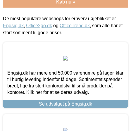
Køb nu »
De mest populære webshops for erhverv i øjeblikket er
Engsig.dk
,
Office2go.dk
og
OfficeTrend.dk
, som alle har et
stort sortiment til gode priser.
Engsig.dk har mere end 50.000 varenumre på lager, klar
til hurtig levering indenfor få dage. Sortimentet spænder
bredt, lige fra stort kontorudstyr til små produkter på
kontoret. Klik her for at se deres udvalg.
Se udvalget på Engsig.dk