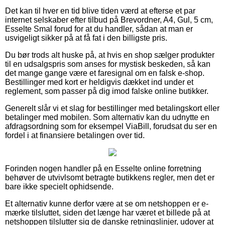
Det kan til hver en tid blive tiden værd at efterse et par
internet selskaber efter tilbud på Brevordner, A4, Gul, 5 cm,
Esselte Smal forud for at du handler, sådan at man er
usvigeligt sikker på at få fat i den billigste pris.
Du bør trods alt huske på, at hvis en shop sælger produkter
til en udsalgspris som anses for mystisk beskeden, så kan
det mange gange være et faresignal om en falsk e-shop.
Bestillinger med kort er heldigvis dækket ind under et
reglement, som passer på dig imod falske online butikker.
Generelt slår vi et slag for bestillinger med betalingskort eller
betalinger med mobilen. Som alternativ kan du udnytte en
afdragsordning som for eksempel ViaBill, forudsat du ser en
fordel i at finansiere betalingen over tid.
Forinden nogen handler på en Esselte online forretning
behøver de utvivlsomt betragte butikkens regler, men det er
bare ikke specielt ophidsende.
Et alternativ kunne derfor være at se om netshoppen er e-
mærke tilsluttet, siden det længe har været et billede på at
netshoppen tilslutter sig de danske retningslinjer, udover at