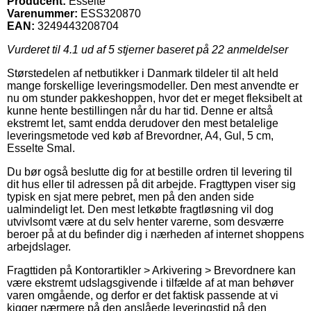
Producent:
Esselte
Varenummer:
ESS320870
EAN:
3249443208704
Vurderet til
4.1
ud af 5 stjerner baseret på
22
anmeldelser
Størstedelen af netbutikker i Danmark tildeler til alt held
mange forskellige leveringsmodeller. Den mest anvendte er
nu om stunder pakkeshoppen, hvor det er meget fleksibelt at
kunne hente bestillingen når du har tid. Denne er altså
ekstremt let, samt endda derudover den mest betalelige
leveringsmetode ved køb af Brevordner, A4, Gul, 5 cm,
Esselte Smal.
Du bør også beslutte dig for at bestille ordren til levering til
dit hus eller til adressen på dit arbejde. Fragttypen viser sig
typisk en sjat mere pebret, men på den anden side
ualmindeligt let. Den mest letkøbte fragtløsning vil dog
utvivlsomt være at du selv henter varerne, som desværre
beroer på at du befinder dig i nærheden af internet shoppens
arbejdslager.
Fragttiden på Kontorartikler > Arkivering > Brevordnere kan
være ekstremt udslagsgivende i tilfælde af at man behøver
varen omgående, og derfor er det faktisk passende at vi
kigger nærmere på den anslåede leveringstid på den