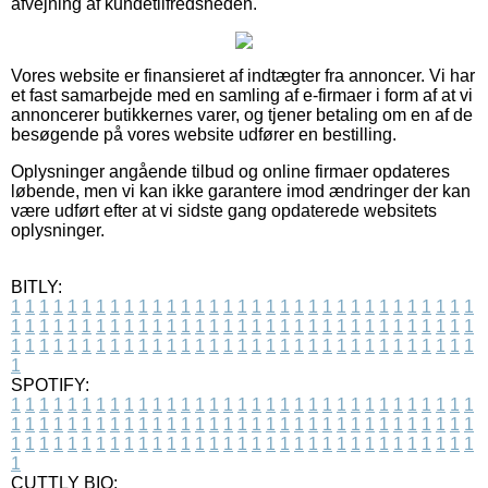
afvejning af kundetilfredsheden.
Vores website er finansieret af indtægter fra annoncer. Vi har
et fast samarbejde med en samling af e-firmaer i form af at vi
annoncerer butikkernes varer, og tjener betaling om en af de
besøgende på vores website udfører en bestilling.
Oplysninger angående tilbud og online firmaer opdateres
løbende, men vi kan ikke garantere imod ændringer der kan
være udført efter at vi sidste gang opdaterede websitets
oplysninger.
BITLY:
1
1
1
1
1
1
1
1
1
1
1
1
1
1
1
1
1
1
1
1
1
1
1
1
1
1
1
1
1
1
1
1
1
1
1
1
1
1
1
1
1
1
1
1
1
1
1
1
1
1
1
1
1
1
1
1
1
1
1
1
1
1
1
1
1
1
1
1
1
1
1
1
1
1
1
1
1
1
1
1
1
1
1
1
1
1
1
1
1
1
1
1
1
1
1
1
1
1
1
1
SPOTIFY:
1
1
1
1
1
1
1
1
1
1
1
1
1
1
1
1
1
1
1
1
1
1
1
1
1
1
1
1
1
1
1
1
1
1
1
1
1
1
1
1
1
1
1
1
1
1
1
1
1
1
1
1
1
1
1
1
1
1
1
1
1
1
1
1
1
1
1
1
1
1
1
1
1
1
1
1
1
1
1
1
1
1
1
1
1
1
1
1
1
1
1
1
1
1
1
1
1
1
1
1
CUTTLY BIO: