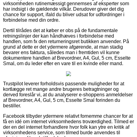
virksomheden rutinemæssigt gennemses af eksperter som
har indsigt i de gældende vilkår. Derudover giver det dig
chance for support, ifald du bliver udsat for udfordringer i
forbindelse med din ordre.
Dertil tilrådes det at køber er obs på de fundamentale
retningslinjer der kan håndhæves i forbindelse med
handlen, som fx den returneringsret butikken anvender. På
grund af dette er det ydermere afgørende, at man stadig
bevarer ens faktura, således man i fremtiden vil kunne
dokumentere handlen af Brevordner, A4, Gul, 5 cm, Esselte
Smal, om du leder efter en vare til en kvinde eller mand.
Trustpilot leverer forholdsvis passende muligheder for at
kortlægge ret mange andre brugeres betragtninger og
derved foreslår vi, at du analyserer e-shoppens anmeldelser
af Brevordner, A4, Gul, 5 cm, Esselte Smal forinden du
bestiller.
Facebook tilbyder ydermere relativt fornemme chancer for at
få en idé om internet virksomhedens troværdighed. Tilmed er
der en del internet forhandlere hvor folk kan ytre en kritik af
virksomhedens service, som tilmed burde anvendes til