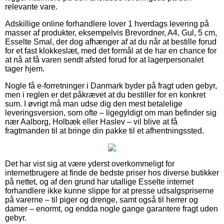
relevante vare.
Adskillige online forhandlere lover 1 hverdags levering på
masser af produkter, eksempelvis Brevordner, A4, Gul, 5 cm,
Esselte Smal, der dog afhænger af at du når at bestille forud
for et fast klokkeslæt, med det formål at de har en chance for
at nå at få varen sendt afsted forud for at lagerpersonalet
tager hjem.
Nogle få e-forretninger i Danmark byder på fragt uden gebyr,
men i reglen er det påkrævet at du bestiller for en konkret
sum. I øvrigt må man udse dig den mest betalelige
leveringsversion, som ofte – ligegyldigt om man befinder sig
nær Aalborg, Holbæk eller Haslev – vil blive at få
fragtmanden til at bringe din pakke til et afhentningssted.
Det har vist sig at være yderst overkommeligt for
internetbrugere at finde de bedste priser hos diverse butikker
på nettet, og af den grund har utallige Esselte internet
forhandlere ikke kunne slippe for at presse udsalgspriserne
på varerne – til piger og drenge, samt også til herrer og
damer – enormt, og endda nogle gange garantere fragt uden
gebyr.