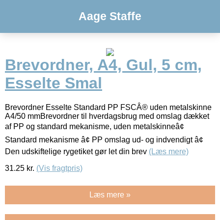
Aage Staffe
Brevordner, A4, Gul, 5 cm,
Esselte Smal
Brevordner Esselte Standard PP FSCÂ® uden metalskinne
A4/50 mmBrevordner til hverdagsbrug med omslag dækket
af PP og standard mekanisme, uden metalskinneâ¢
Standard mekanisme â¢ PP omslag ud- og indvendigt â¢
Den udskiftelige rygetiket gør let din brev
(Læs mere)
31.25
kr.
(Vis fragtpris)
Læs mere »