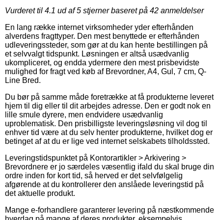
Vurderet til
4.1
ud af 5 stjerner baseret på
42
anmeldelser
En lang række internet virksomheder yder efterhånden
alverdens fragttyper. Den mest benyttede er efterhånden
udleveringssteder, som gør at du kan hente bestillingen på
et selvvalgt tidspunkt. Løsningen er altså usædvanlig
ukompliceret, og endda ydermere den mest prisbevidste
mulighed for fragt ved køb af Brevordner, A4, Gul, 7 cm, Q-
Line Bred.
Du bør på samme måde foretrække at få produkterne leveret
hjem til dig eller til dit arbejdes adresse. Den er godt nok en
lille smule dyrere, men endvidere usædvanlig
uproblematisk. Den prisbilligste leveringsløsning vil dog til
enhver tid være at du selv henter produkterne, hvilket dog er
betinget af at du er lige ved internet selskabets tilholdssted.
Leveringstidspunktet på Kontorartikler > Arkivering >
Brevordnere er jo særdeles væsentlig ifald du skal bruge din
ordre inden for kort tid, så herved er det selvfølgelig
afgørende at du kontrollerer den anslåede leveringstid på
det aktuelle produkt.
Mange e-forhandlere garanterer levering på næstkommende
hverdag på mange af deres produkter, eksempelvis