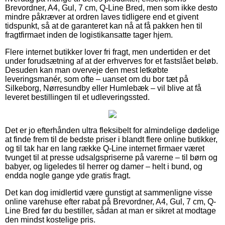
Brevordner, A4, Gul, 7 cm, Q-Line Bred, men som ikke desto
mindre påkræver at ordren laves tidligere end et givent
tidspunkt, så at de garanteret kan nå at få pakken hen til
fragtfirmaet inden de logistikansatte tager hjem.
Flere internet butikker lover fri fragt, men undertiden er det
under forudsætning af at der erhverves for et fastslået beløb.
Desuden kan man overveje den mest letkøbte
leveringsmanér, som ofte – uanset om du bor tæt på
Silkeborg, Nørresundby eller Humlebæk – vil blive at få
leveret bestillingen til et udleveringssted.
Det er jo efterhånden ultra fleksibelt for almindelige dødelige
at finde frem til de bedste priser i blandt flere online butikker,
og til tak har en lang række Q-Line internet firmaer været
tvunget til at presse udsalgspriserne på varerne – til børn og
babyer, og ligeledes til herrer og damer – helt i bund, og
endda nogle gange yde gratis fragt.
Det kan dog imidlertid være gunstigt at sammenligne visse
online varehuse efter rabat på Brevordner, A4, Gul, 7 cm, Q-
Line Bred før du bestiller, sådan at man er sikret at modtage
den mindst kostelige pris.