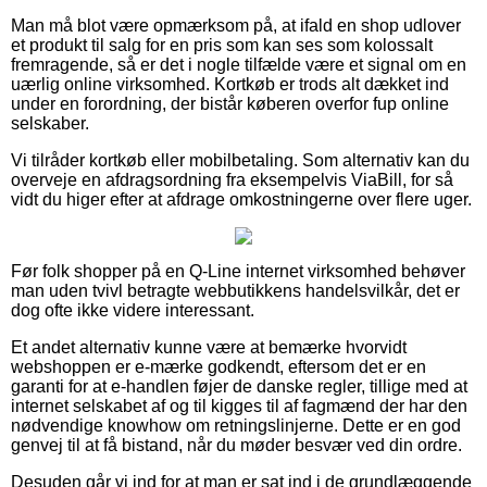
Man må blot være opmærksom på, at ifald en shop udlover
et produkt til salg for en pris som kan ses som kolossalt
fremragende, så er det i nogle tilfælde være et signal om en
uærlig online virksomhed. Kortkøb er trods alt dækket ind
under en forordning, der bistår køberen overfor fup online
selskaber.
Vi tilråder kortkøb eller mobilbetaling. Som alternativ kan du
overveje en afdragsordning fra eksempelvis ViaBill, for så
vidt du higer efter at afdrage omkostningerne over flere uger.
Før folk shopper på en Q-Line internet virksomhed behøver
man uden tvivl betragte webbutikkens handelsvilkår, det er
dog ofte ikke videre interessant.
Et andet alternativ kunne være at bemærke hvorvidt
webshoppen er e-mærke godkendt, eftersom det er en
garanti for at e-handlen føjer de danske regler, tillige med at
internet selskabet af og til kigges til af fagmænd der har den
nødvendige knowhow om retningslinjerne. Dette er en god
genvej til at få bistand, når du møder besvær ved din ordre.
Desuden går vi ind for at man er sat ind i de grundlæggende