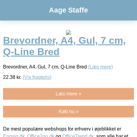
Aage Staffe
Brevordner, A4, Gul, 7 cm,
Q-Line Bred
Brevordner, A4, Gul, 7 cm, Q-Line Bred
(Læs mere)
22.38
kr.
(Vis fragtpris)
Læs mere »
Køb nu »
De mest populære webshops for erhverv i øjeblikket er
Engsig.dk
,
Office2go.dk
og
OfficeTrend.dk
, som alle har et