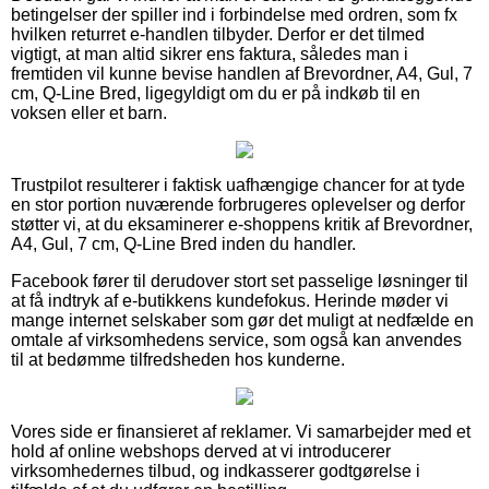
betingelser der spiller ind i forbindelse med ordren, som fx
hvilken returret e-handlen tilbyder. Derfor er det tilmed
vigtigt, at man altid sikrer ens faktura, således man i
fremtiden vil kunne bevise handlen af Brevordner, A4, Gul, 7
cm, Q-Line Bred, ligegyldigt om du er på indkøb til en
voksen eller et barn.
Trustpilot resulterer i faktisk uafhængige chancer for at tyde
en stor portion nuværende forbrugeres oplevelser og derfor
støtter vi, at du eksaminerer e-shoppens kritik af Brevordner,
A4, Gul, 7 cm, Q-Line Bred inden du handler.
Facebook fører til derudover stort set passelige løsninger til
at få indtryk af e-butikkens kundefokus. Herinde møder vi
mange internet selskaber som gør det muligt at nedfælde en
omtale af virksomhedens service, som også kan anvendes
til at bedømme tilfredsheden hos kunderne.
Vores side er finansieret af reklamer. Vi samarbejder med et
hold af online webshops derved at vi introducerer
virksomhedernes tilbud, og indkasserer godtgørelse i