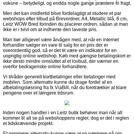
voksne – betydeligt, og endda nogle gange præstere fri fragt.
Men det kan imidlertid blive fordelagtigt at studere et par
webshops efter tilbud på Brevordner, A4, Metallic blå, 8 cm,
Leitz WOW Bred forinden du placerer ordren, sådan at man
ikke er i tvivl om at indhente den laveste pris.
Man bør alligevel være årvågen med, at når en internet
forhandler sælger en vare til salg for en pris der er
overordentlig god, så er det tit være en indikator for en
uoprigtig online webshop. Køb med gængse betalingskort er
ikke desto mindre omsluttet af et lovbud, der værner en
overfor bedrageriske online forhandlere.
Vi tilråder generelt kortbetalinger eller betalinger med
mobilen. Som alternativ kunne du drage fordel af en
afbetalingsløsning fra fx ViaBill, når du foretrækker at klare
pengene over et længere tidsrum.
Inden nogen handler i en Leitz butik behøver man når alt
kommer til alt se på webshoppens regler, dog er det i reglen
et tidskrævende projekt.
Et nemmere alternativ kunne være at se nærmere på om