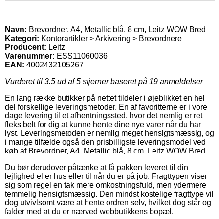
Navn:
Brevordner, A4, Metallic blå, 8 cm, Leitz WOW Bred
Kategori:
Kontorartikler > Arkivering > Brevordnere
Producent:
Leitz
Varenummer:
ESS11060036
EAN:
4002432105267
Vurderet til
3.5
ud af 5 stjerner baseret på
19
anmeldelser
En lang række butikker på nettet tildeler i øjeblikket en hel
del forskellige leveringsmetoder. En af favoritterne er i vore
dage levering til et afhentningssted, hvor det nemlig er ret
fleksibelt for dig at kunne hente dine nye varer når du har
lyst. Leveringsmetoden er nemlig meget hensigtsmæssig, og
i mange tilfælde også den prisbilligste leveringsmodel ved
køb af Brevordner, A4, Metallic blå, 8 cm, Leitz WOW Bred.
Du bør derudover påtænke at få pakken leveret til din
lejlighed eller hus eller til når du er på job. Fragttypen viser
sig som regel en tak mere omkostningsfuld, men ydermere
temmelig hensigtsmæssig. Den mindst kostelige fragttype vil
dog utvivlsomt være at hente ordren selv, hvilket dog står og
falder med at du er nærved webbutikkens bopæl.