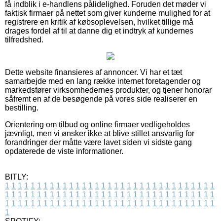
få indblik i e-handlens pålidelighed. Foruden det møder vi
faktisk firmaer på nettet som giver kunderne mulighed for at
registrere en kritik af købsoplevelsen, hvilket tillige må
drages fordel af til at danne dig et indtryk af kundernes
tilfredshed.
Dette website finansieres af annoncer. Vi har et tæt
samarbejde med en lang række internet foretagender og
markedsfører virksomhedernes produkter, og tjener honorar
såfremt en af de besøgende på vores side realiserer en
bestilling.
Orientering om tilbud og online firmaer vedligeholdes
jævnligt, men vi ønsker ikke at blive stillet ansvarlig for
forandringer der måtte være lavet siden vi sidste gang
opdaterede de viste informationer.
BITLY:
1
1
1
1
1
1
1
1
1
1
1
1
1
1
1
1
1
1
1
1
1
1
1
1
1
1
1
1
1
1
1
1
1
1
1
1
1
1
1
1
1
1
1
1
1
1
1
1
1
1
1
1
1
1
1
1
1
1
1
1
1
1
1
1
1
1
1
1
1
1
1
1
1
1
1
1
1
1
1
1
1
1
1
1
1
1
1
1
1
1
1
1
1
1
1
1
1
1
1
1