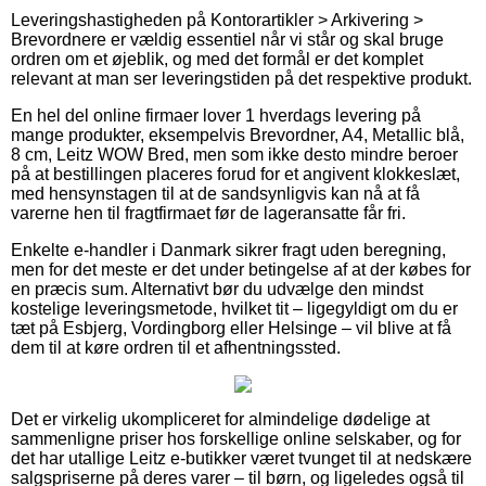
Leveringshastigheden på Kontorartikler > Arkivering >
Brevordnere er vældig essentiel når vi står og skal bruge
ordren om et øjeblik, og med det formål er det komplet
relevant at man ser leveringstiden på det respektive produkt.
En hel del online firmaer lover 1 hverdags levering på
mange produkter, eksempelvis Brevordner, A4, Metallic blå,
8 cm, Leitz WOW Bred, men som ikke desto mindre beroer
på at bestillingen placeres forud for et angivent klokkeslæt,
med hensynstagen til at de sandsynligvis kan nå at få
varerne hen til fragtfirmaet før de lageransatte får fri.
Enkelte e-handler i Danmark sikrer fragt uden beregning,
men for det meste er det under betingelse af at der købes for
en præcis sum. Alternativt bør du udvælge den mindst
kostelige leveringsmetode, hvilket tit – ligegyldigt om du er
tæt på Esbjerg, Vordingborg eller Helsinge – vil blive at få
dem til at køre ordren til et afhentningssted.
Det er virkelig ukompliceret for almindelige dødelige at
sammenligne priser hos forskellige online selskaber, og for
det har utallige Leitz e-butikker været tvunget til at nedskære
salgspriserne på deres varer – til børn, og ligeledes også til