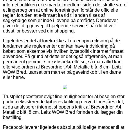
internet butikken er e-mærket medlem, siden det skulle være
et fingerpeg om at online forretningen forstår de officielle
regler, foruden at e-firmaet fra tid til anden tilses af
sagkyndige som er inde i lovene på området. Derudover
giver det dig genvej til hjælpende service, når du bliver
udsat for besvær ved din shopping.
Ligeledes er det at foretrække at du er opmærksom på de
fundamentale reglementer der kan have indvirkning på
købet, som eksempelvis hvilken byttepolitik internet firmaet
anvender. På grund af dette er det også afgørende, at man
permanent gemmer sin købsbekræftelse, så man altid kan
eftervise ordren af Brevordner, A4, Metallic blå, 8 cm, Leitz
WOW Bred, uanset om man er på gaveindkøb til en dame
eller herre.
Trustpilot præsterer evigt fine muligheder for at bese en stor
portion eksisterende køberes kritik og derved foreslåes det,
at du analyserer internet shoppens kritik af Brevordner, A4,
Metallic blå, 8 cm, Leitz WOW Bred forinden du lægger din
bestilling.
Facebook leverer ligeledes absolut pålidelige metoder til at