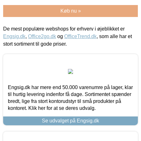
Køb nu »
De mest populære webshops for erhverv i øjeblikket er
Engsig.dk
,
Office2go.dk
og
OfficeTrend.dk
, som alle har et
stort sortiment til gode priser.
Engsig.dk har mere end 50.000 varenumre på lager, klar
til hurtig levering indenfor få dage. Sortimentet spænder
bredt, lige fra stort kontorudstyr til små produkter på
kontoret. Klik her for at se deres udvalg.
Se udvalget på Engsig.dk