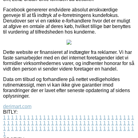
Facebook genererer endvidere absolut ønskværdige
genveje til at få indtryk af e-forretningens kundefokus.
Derudover ser vi en række e-forhandlere hvor det er muligt
at afgive en omtale af deres køb, hvilket tillige bør benyttes
til vurdering af tilfredsheden hos kunderne.
Dette website er finansieret af indtægter fra reklamer. Vi har
faste samarbejder med en del internet foretagender idet vi
formidler virksomhedernes varer, og indhenter honorar for så
vidt den person vi sender videre foretager en handel.
Data om tilbud og forhandlere på nettet vedligeholdes
rutinemæssigt, men vi kan ikke give garantier imod
forandringer der er lavet efter seneste opdatering af sidens
oplysninger.
derimart.com
BITLY:
1
1
1
1
1
1
1
1
1
1
1
1
1
1
1
1
1
1
1
1
1
1
1
1
1
1
1
1
1
1
1
1
1
1
1
1
1
1
1
1
1
1
1
1
1
1
1
1
1
1
1
1
1
1
1
1
1
1
1
1
1
1
1
1
1
1
1
1
1
1
1
1
1
1
1
1
1
1
1
1
1
1
1
1
1
1
1
1
1
1
1
1
1
1
1
1
1
1
1
1