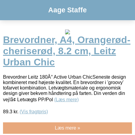
Aage Staffe
Brevordner, A4, Orangerød-
cheriserød, 8.2 cm, Leitz
Urban Chic
Brevordner Leitz 180Â° Active Urban ChicSeneste design
kombineret med højeste kvalitet. En brevordner i 'groovy'
tofarvet kombination. Letvægtsmateriale og ergonomisk
design giver bekvem håndtering på farten. Din verden din
vej!â¢ Letvægts PP/Pol
(Læs mere)
89.3
kr.
(Vis fragtpris)
Læs mere »