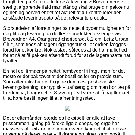
Fragttiden på Kontorartikler > Arkivering > Brevordnere er
særligt afgørende ifald man står og skal bruge din pakke nu
og her, og herved er det ret aktuelt at du kontrollerer den
anslåede leveringsdato på det relevante produkt.
Størstedelen af forretninger på nettet tilbyder muligheden for
dag-til-dag levering på de fleste produkter, eksempelvis
Brevordner, A4, Orangerød-cheriserød, 8.2 cm, Leitz Urban
Chic, som trods alt tager udgangspunkt i at ordren lægges
forud for et konkret klokkeslæt, således at de har mulighed
for at nå at få pakken afsendt forud for at de lageransatte har
fyraften.
En hel del firmaer på nettet frembyder fri fragt, men for det
meste er det påkrævet at der bestilles for en præcis sum.
Som alternativ burde du gribe den mest prisbevidste
leveringsløsning, der typisk – uafhængig om man bor tæt på
Fredericia, Dragør eller Støvring – vil være at få fragtfirmaet
til at køre bestillingen til et afhentningssted.
Det er efterhånden særdeles fleksibelt for alle at lave
prissammenligning på forskellige e-shops, og ergo har
massevis af Leitz online firmaer været tvunget til at presse
priserne på deres varer – til drenge og piger, samt også til