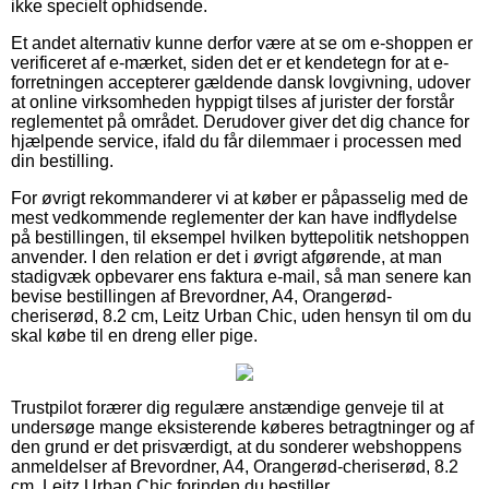
ikke specielt ophidsende.
Et andet alternativ kunne derfor være at se om e-shoppen er
verificeret af e-mærket, siden det er et kendetegn for at e-
forretningen accepterer gældende dansk lovgivning, udover
at online virksomheden hyppigt tilses af jurister der forstår
reglementet på området. Derudover giver det dig chance for
hjælpende service, ifald du får dilemmaer i processen med
din bestilling.
For øvrigt rekommanderer vi at køber er påpasselig med de
mest vedkommende reglementer der kan have indflydelse
på bestillingen, til eksempel hvilken byttepolitik netshoppen
anvender. I den relation er det i øvrigt afgørende, at man
stadigvæk opbevarer ens faktura e-mail, så man senere kan
bevise bestillingen af Brevordner, A4, Orangerød-
cheriserød, 8.2 cm, Leitz Urban Chic, uden hensyn til om du
skal købe til en dreng eller pige.
Trustpilot forærer dig regulære anstændige genveje til at
undersøge mange eksisterende køberes betragtninger og af
den grund er det prisværdigt, at du sonderer webshoppens
anmeldelser af Brevordner, A4, Orangerød-cheriserød, 8.2
cm, Leitz Urban Chic forinden du bestiller.