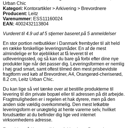
Urban Chic
Kategori:
Kontorartikler > Arkivering > Brevordnere
Producent:
Leitz
Varenummer:
ESS11160024
EAN:
4002432113804
Vurderet til
4.9
ud af 5 stjerner baseret på
5
anmeldelser
En stor portion netbutikker i Danmark frembyder til alt held
en række forskellige leveringsmåder. En af de mest
almindelige er for øjeblikket at få leveret til et
udleveringssted, og så kan du bare gå forbi efter dine nye
produkter lige når det passer dig. Leveringsformen er nemlig
i høj grad smart, samt oftest tilmed den mest prisbevidste
fragtform ved køb af Brevordner, A4, Orangerød-cheriserød,
8.2 cm, Leitz Urban Chic.
Du kan lige så vel tænke over at bestille produkterne til
levering til din private bopæl eller til adressen på dit arbejde.
Fragtmuligheden er i regelen et hak dyrere, men på den
anden side vældig overkommelig. Den mest letkøbte
leveringsform er unægtelig at hente varerne selv, hvilket
forudsætter at du befinder dig lige ved internet
virksomhedens adresse.