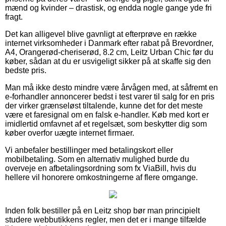
mænd og kvinder – drastisk, og endda nogle gange yde fri
fragt.
Det kan alligevel blive gavnligt at efterprøve en række
internet virksomheder i Danmark efter rabat på Brevordner,
A4, Orangerød-cheriserød, 8.2 cm, Leitz Urban Chic før du
køber, sådan at du er usvigeligt sikker på at skaffe sig den
bedste pris.
Man må ikke desto mindre være årvågen med, at såfremt en
e-forhandler annoncerer bedst i test varer til salg for en pris
der virker grænseløst tiltalende, kunne det for det meste
være et faresignal om en falsk e-handler. Køb med kort er
imidlertid omfavnet af et regelsæt, som beskytter dig som
køber overfor uægte internet firmaer.
Vi anbefaler bestillinger med betalingskort eller
mobilbetaling. Som en alternativ mulighed burde du
overveje en afbetalingsordning som fx ViaBill, hvis du
hellere vil honorere omkostningerne af flere omgange.
Inden folk bestiller på en Leitz shop bør man principielt
studere webbutikkens regler, men det er i mange tilfælde