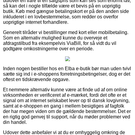
udlover en vare til en salgspris som kan ses som enormt lav,
så kan det i nogle tilfælde være et bevis på en uoprigtig
butik. Køb med gængse betalingskort er på den anden side
inkluderet i en lovbestemmelse, som redder os overfor
uoprigtige internet forhandlere.
Generelt tilråder vi bestillinger med kort eller mobilbetaling.
Som en alternativ mulighed kunne du overveje et
afdragstilbud fra eksempelvis ViaBill, for så vidt du vil
godtgøre omkostningerne over en periode.
Inden nogen bestiller hos en Elba e-butik bør man uden tvivl
sætte sig ind i e-shoppens forretningsbetingelser, dog er det
oftest en tidskrævende opgave.
Et nemmere alternativ kunne være at finde ud af om online
virksomheden er verificeret af e-mærket, fordi det ofte er et
signal om at internet selskabet lever op til dansk lovgivning,
samt at e-shoppen en gang i mellem besigtiges af fagfolk
der har megen viden om de gældende bestemmelser. Det er
en rigtig god genvej til support, når du møder problemer ved
din handel.
Udover dette anbefaler vi at du er omhyggelig omkring de