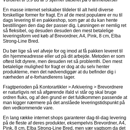
En masse internet selskaber tildeler til alt held diverse
forskellige former for fragt. En af de mest populære er nu til
dags levering til en pakkeshop, som gør at du kan hente
bestillingen den dag der passer dig. Løsningen er nemlig ret
så fleksibel, og desuden desuden den mest betalelige
leveringsform ved køb af Brevordner, A4, Pink, 8 cm, Elba
Strong-Line Bred.
Du bør lige så vel afveje for og imod at få pakken leveret til
din hjemmeadresse eller ud på dit arbejde. Metoden er som
oftest lidt dyrere, men desuden ret så problemfri. Den mest
betalelige mulighed for fragt er dog at du selv henter
produkterne, men det nødvendiggør at du befinder dig i
nærheden af e-forhandlerens lager.
Fragtperioden på Kontorartikler > Arkivering > Brevordnere
er naturligvis ret så afgørende ifald vi står og skal bruge
ordren fluks, og af den grund er det fuldkommen passende at
man kigger nærmere på det anslåede leveringstidspunkt på
den vedkommende vare.
En lang række internet shops garanterer dag-til-dag levering
på de fleste af deres produkter, eksempelvis Brevordner, A4,
Pink, 8 cm, Elba Strong-Line Bred, men vær vagtsom da det