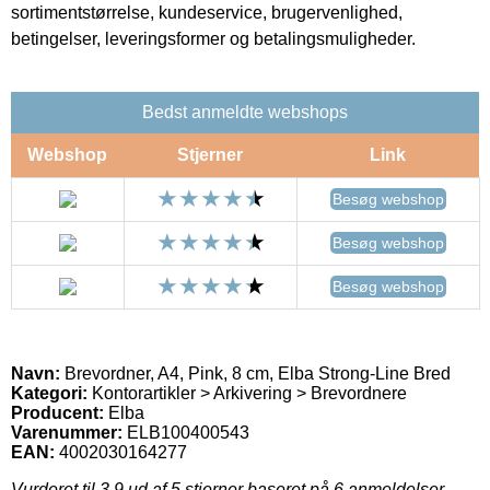
sortimentstørrelse, kundeservice, brugervenlighed,
betingelser, leveringsformer og betalingsmuligheder.
Bedst anmeldte webshops
Webshop
Stjerner
Link
Besøg webshop
Besøg webshop
Besøg webshop
Navn:
Brevordner, A4, Pink, 8 cm, Elba Strong-Line Bred
Kategori:
Kontorartikler > Arkivering > Brevordnere
Producent:
Elba
Varenummer:
ELB100400543
EAN:
4002030164277
Vurderet til
3.9
ud af 5 stjerner baseret på
6
anmeldelser