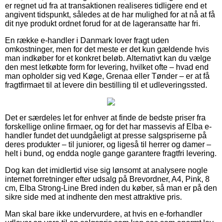
er regnet ud fra at transaktionen realiseres tidligere end et
angivent tidspunkt, således at de har mulighed for at nå at få
dit nye produkt ordnet forud for at de lageransatte har fri.
En række e-handler i Danmark lover fragt uden
omkostninger, men for det meste er det kun gældende hvis
man indkøber for et konkret beløb. Alternativt kan du vælge
den mest letkøbte form for levering, hvilket ofte – hvad end
man opholder sig ved Køge, Grenaa eller Tønder – er at få
fragtfirmaet til at levere din bestilling til et udleveringssted.
Det er særdeles let for enhver at finde de bedste priser fra
forskellige online firmaer, og for det har massevis af Elba e-
handler fundet det uundgåeligt at presse salgspriserne på
deres produkter – til juniorer, og ligeså til herrer og damer –
helt i bund, og endda nogle gange garantere fragtfri levering.
Dog kan det imidlertid vise sig lønsomt at analysere nogle
internet forretninger efter udsalg på Brevordner, A4, Pink, 8
cm, Elba Strong-Line Bred inden du køber, så man er på den
sikre side med at indhente den mest attraktive pris.
Man skal bare ikke undervurdere, at hvis en e-forhandler