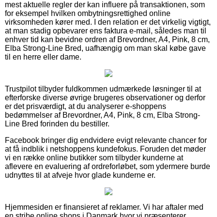
mest aktuelle regler der kan influere på transaktionen, som
for eksempel hvilken ombytningsrettighed online
virksomheden kører med. I den relation er det virkelig vigtigt,
at man stadig opbevarer ens faktura e-mail, således man til
enhver tid kan bevidne ordren af Brevordner, A4, Pink, 8 cm,
Elba Strong-Line Bred, uafhængig om man skal købe gave
til en herre eller dame.
Trustpilot tilbyder fuldkommen udmærkede løsninger til at
efterforske diverse øvrige brugeres observationer og derfor
er det prisværdigt, at du analyserer e-shoppens
bedømmelser af Brevordner, A4, Pink, 8 cm, Elba Strong-
Line Bred forinden du bestiller.
Facebook bringer dig endvidere evigt relevante chancer for
at få indblik i netshoppens kundefokus. Foruden det møder
vi en række online butikker som tilbyder kunderne at
aflevere en evaluering af ordreforløbet, som ydermere burde
udnyttes til at afveje hvor glade kunderne er.
Hjemmesiden er finansieret af reklamer. Vi har aftaler med
en stribe online shops i Danmark hvor vi præsenterer