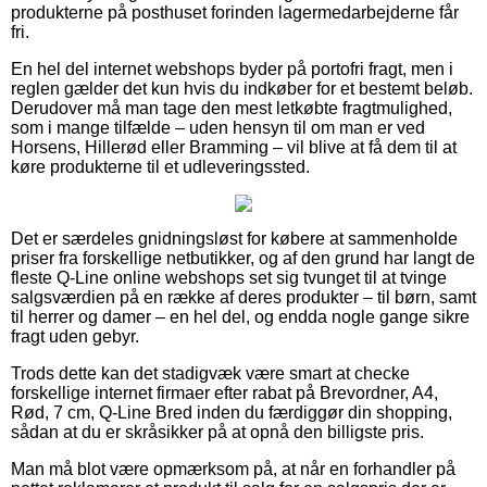
produkterne på posthuset forinden lagermedarbejderne får
fri.
En hel del internet webshops byder på portofri fragt, men i
reglen gælder det kun hvis du indkøber for et bestemt beløb.
Derudover må man tage den mest letkøbte fragtmulighed,
som i mange tilfælde – uden hensyn til om man er ved
Horsens, Hillerød eller Bramming – vil blive at få dem til at
køre produkterne til et udleveringssted.
Det er særdeles gnidningsløst for købere at sammenholde
priser fra forskellige netbutikker, og af den grund har langt de
fleste Q-Line online webshops set sig tvunget til at tvinge
salgsværdien på en række af deres produkter – til børn, samt
til herrer og damer – en hel del, og endda nogle gange sikre
fragt uden gebyr.
Trods dette kan det stadigvæk være smart at checke
forskellige internet firmaer efter rabat på Brevordner, A4,
Rød, 7 cm, Q-Line Bred inden du færdiggør din shopping,
sådan at du er skråsikker på at opnå den billigste pris.
Man må blot være opmærksom på, at når en forhandler på