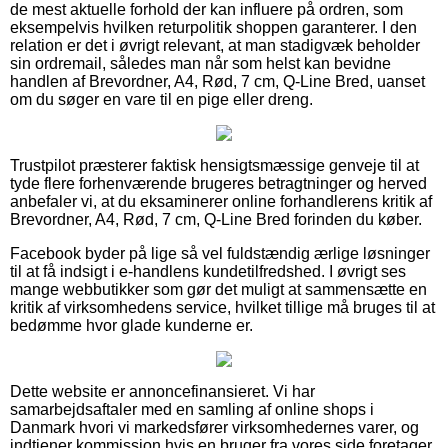
de mest aktuelle forhold der kan influere på ordren, som
eksempelvis hvilken returpolitik shoppen garanterer. I den
relation er det i øvrigt relevant, at man stadigvæk beholder
sin ordremail, således man når som helst kan bevidne
handlen af Brevordner, A4, Rød, 7 cm, Q-Line Bred, uanset
om du søger en vare til en pige eller dreng.
Trustpilot præsterer faktisk hensigtsmæssige genveje til at
tyde flere forhenværende brugeres betragtninger og herved
anbefaler vi, at du eksaminerer online forhandlerens kritik af
Brevordner, A4, Rød, 7 cm, Q-Line Bred forinden du køber.
Facebook byder på lige så vel fuldstændig ærlige løsninger
til at få indsigt i e-handlens kundetilfredshed. I øvrigt ses
mange webbutikker som gør det muligt at sammensætte en
kritik af virksomhedens service, hvilket tillige må bruges til at
bedømme hvor glade kunderne er.
Dette website er annoncefinansieret. Vi har
samarbejdsaftaler med en samling af online shops i
Danmark hvori vi markedsfører virksomhedernes varer, og
indtjener kommission hvis en bruger fra vores side foretager