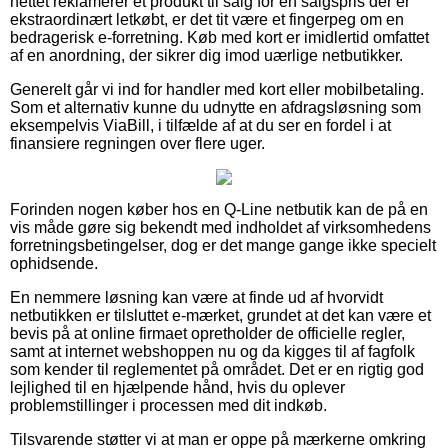
nettet reklamerer et produkt til salg for en salgspris der er
ekstraordinært letkøbt, er det tit være et fingerpeg om en
bedragerisk e-forretning. Køb med kort er imidlertid omfattet
af en anordning, der sikrer dig imod uærlige netbutikker.
Generelt går vi ind for handler med kort eller mobilbetaling.
Som et alternativ kunne du udnytte en afdragsløsning som
eksempelvis ViaBill, i tilfælde af at du ser en fordel i at
finansiere regningen over flere uger.
Forinden nogen køber hos en Q-Line netbutik kan de på en
vis måde gøre sig bekendt med indholdet af virksomhedens
forretningsbetingelser, dog er det mange gange ikke specielt
ophidsende.
En nemmere løsning kan være at finde ud af hvorvidt
netbutikken er tilsluttet e-mærket, grundet at det kan være et
bevis på at online firmaet opretholder de officielle regler,
samt at internet webshoppen nu og da kigges til af fagfolk
som kender til reglementet på området. Det er en rigtig god
lejlighed til en hjælpende hånd, hvis du oplever
problemstillinger i processen med dit indkøb.
Tilsvarende støtter vi at man er oppe på mærkerne omkring