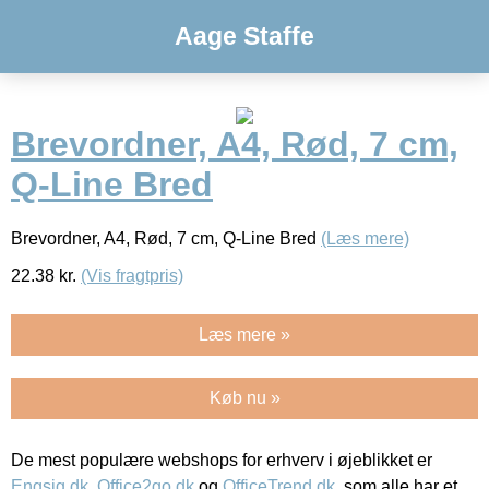
Aage Staffe
Brevordner, A4, Rød, 7 cm,
Q-Line Bred
Brevordner, A4, Rød, 7 cm, Q-Line Bred
(Læs mere)
22.38
kr.
(Vis fragtpris)
Læs mere »
Køb nu »
De mest populære webshops for erhverv i øjeblikket er
Engsig.dk
,
Office2go.dk
og
OfficeTrend.dk
, som alle har et