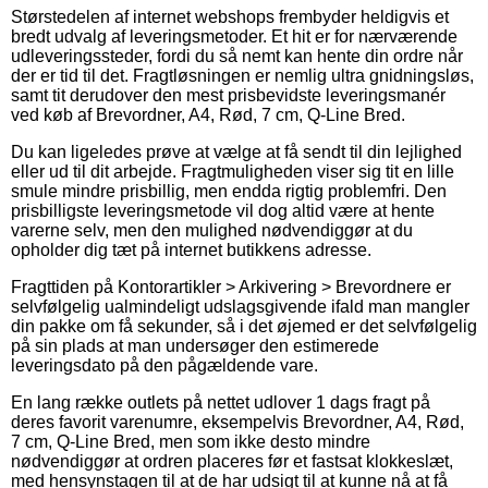
Størstedelen af internet webshops frembyder heldigvis et
bredt udvalg af leveringsmetoder. Et hit er for nærværende
udleveringssteder, fordi du så nemt kan hente din ordre når
der er tid til det. Fragtløsningen er nemlig ultra gnidningsløs,
samt tit derudover den mest prisbevidste leveringsmanér
ved køb af Brevordner, A4, Rød, 7 cm, Q-Line Bred.
Du kan ligeledes prøve at vælge at få sendt til din lejlighed
eller ud til dit arbejde. Fragtmuligheden viser sig tit en lille
smule mindre prisbillig, men endda rigtig problemfri. Den
prisbilligste leveringsmetode vil dog altid være at hente
varerne selv, men den mulighed nødvendiggør at du
opholder dig tæt på internet butikkens adresse.
Fragttiden på Kontorartikler > Arkivering > Brevordnere er
selvfølgelig ualmindeligt udslagsgivende ifald man mangler
din pakke om få sekunder, så i det øjemed er det selvfølgelig
på sin plads at man undersøger den estimerede
leveringsdato på den pågældende vare.
En lang række outlets på nettet udlover 1 dags fragt på
deres favorit varenumre, eksempelvis Brevordner, A4, Rød,
7 cm, Q-Line Bred, men som ikke desto mindre
nødvendiggør at ordren placeres før et fastsat klokkeslæt,
med hensynstagen til at de har udsigt til at kunne nå at få