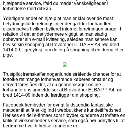
hjælpende service, ifald du møder vanskeligheder i
forbindelse med dit køb.
Yderligere er det en hjælp at man er klar over de mest
betydningsfulde retningslinjer der gælder for handlen,
eksempelvis hvilken bytteret internet forretningen bruger. I
relation til det er det ydermere vigtigt, at man stadig
opbevarer sin e-mail kvittering, således man senere kan
bevise sin shopping af Brevordner ELBA PP A4 rød bred
1414-09, ligegyldigt om du er på shopping til en dreng eller
pige.
Trustpilot fremskaffer nogenlunde strålende chancer for at
fortolke ret mange forhenværende køberes omtaler og
derved foreslåes det, at du gennemsøger online
forhandlerens anmeldelser af Brevordner ELBA PP A4 rød
bred 1414-09 inden du færdiggør din shopping.
Facebook frembyder for øvrigt fuldstændig fantastiske
metoder til at få et kig ind i webbutikkens kundetilfredshed.
Her ses en del e-firmaer som tilbyder kunderne at forfatte en
kritik af virksomhedens service, som også bør udnyttes til at
bedømme hvor tilfredse kunderne er.