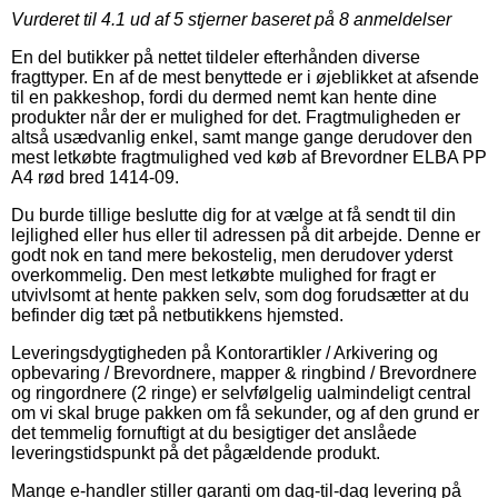
Vurderet til
4.1
ud af 5 stjerner baseret på
8
anmeldelser
En del butikker på nettet tildeler efterhånden diverse
fragttyper. En af de mest benyttede er i øjeblikket at afsende
til en pakkeshop, fordi du dermed nemt kan hente dine
produkter når der er mulighed for det. Fragtmuligheden er
altså usædvanlig enkel, samt mange gange derudover den
mest letkøbte fragtmulighed ved køb af Brevordner ELBA PP
A4 rød bred 1414-09.
Du burde tillige beslutte dig for at vælge at få sendt til din
lejlighed eller hus eller til adressen på dit arbejde. Denne er
godt nok en tand mere bekostelig, men derudover yderst
overkommelig. Den mest letkøbte mulighed for fragt er
utvivlsomt at hente pakken selv, som dog forudsætter at du
befinder dig tæt på netbutikkens hjemsted.
Leveringsdygtigheden på Kontorartikler / Arkivering og
opbevaring / Brevordnere, mapper & ringbind / Brevordnere
og ringordnere (2 ringe) er selvfølgelig ualmindeligt central
om vi skal bruge pakken om få sekunder, og af den grund er
det temmelig fornuftigt at du besigtiger det anslåede
leveringstidspunkt på det pågældende produkt.
Mange e-handler stiller garanti om dag-til-dag levering på