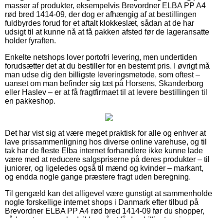
masser af produkter, eksempelvis Brevordner ELBA PP A4
rød bred 1414-09, der dog er afhængig af at bestillingen
fuldbyrdes forud for et aftalt klokkeslæt, sådan at de har
udsigt til at kunne nå at få pakken afsted før de lageransatte
holder fyraften.
Enkelte netshops lover portofri levering, men undertiden
forudsætter det at du bestiller for en bestemt pris. I øvrigt må
man udse dig den billigste leveringsmetode, som oftest –
uanset om man befinder sig tæt på Horsens, Skanderborg
eller Haslev – er at få fragtfirmaet til at levere bestillingen til
en pakkeshop.
Det har vist sig at være meget praktisk for alle og enhver at
lave prissammenligning hos diverse online varehuse, og til
tak har de fleste Elba internet forhandlere ikke kunne lade
være med at reducere salgspriserne på deres produkter – til
juniorer, og ligeledes også til mænd og kvinder – markant,
og endda nogle gange præstere fragt uden beregning.
Til gengæld kan det alligevel være gunstigt at sammenholde
nogle forskellige internet shops i Danmark efter tilbud på
Brevordner ELBA PP A4 rød bred 1414-09 før du shopper,