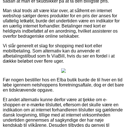
sådan at man er skudsikker på at få den billigste pris.
Man skal trods alt være klar over, at såfremt en internet
webshop sælger deres produkter for en pris der anses for
ufattelig letkøbt, burde det undertiden være en indikator for
en uærlig internet forhandler. Betalinger med kort er
heldigvis indbefattet af en anordning, hvilket assisterer os
overfor bedrageriske online selskaber.
Vi slår generelt et slag for shopping med kort eller
mobilbetaling. Som alternativ kan du anvende et
afbetalingstilbud som fx ViaBill, hvis du ser en fordel i at
dække beløbet over flere uger.
Før nogen bestiller hos en Elba butik burde de til hver en tid
løbe igennem netshoppens forretningsaftale, dog er det bare
en tidskrævende opgave.
Et andet alternativ kunne derfor være at tjekke om e-
shoppen er e-mærke tilsluttet, eftersom det skulle være en
indikation om at internet forhandleren tilslutter sig gældende
dansk lovgivning, tillige med at internet virksomheden
undertiden gennemses af sagkyndige der har nøje
kendskab til vilkårene. Desuden tilbydes du genvej til