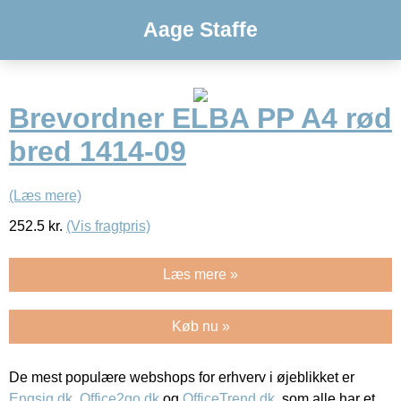
Aage Staffe
Brevordner ELBA PP A4 rød
bred 1414-09
(Læs mere)
252.5
kr.
(Vis fragtpris)
Læs mere »
Køb nu »
De mest populære webshops for erhverv i øjeblikket er
Engsig.dk
,
Office2go.dk
og
OfficeTrend.dk
, som alle har et