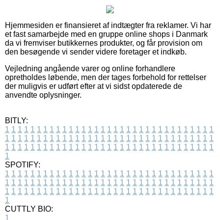
Hjemmesiden er finansieret af indtægter fra reklamer. Vi har
et fast samarbejde med en gruppe online shops i Danmark
da vi fremviser butikkernes produkter, og får provision om
den besøgende vi sender videre foretager et indkøb.
Vejledning angående varer og online forhandlere
opretholdes løbende, men der tages forbehold for rettelser
der muligvis er udført efter at vi sidst opdaterede de
anvendte oplysninger.
BITLY:
1
1
1
1
1
1
1
1
1
1
1
1
1
1
1
1
1
1
1
1
1
1
1
1
1
1
1
1
1
1
1
1
1
1
1
1
1
1
1
1
1
1
1
1
1
1
1
1
1
1
1
1
1
1
1
1
1
1
1
1
1
1
1
1
1
1
1
1
1
1
1
1
1
1
1
1
1
1
1
1
1
1
1
1
1
1
1
1
1
1
1
1
1
1
1
1
1
1
1
1
SPOTIFY:
1
1
1
1
1
1
1
1
1
1
1
1
1
1
1
1
1
1
1
1
1
1
1
1
1
1
1
1
1
1
1
1
1
1
1
1
1
1
1
1
1
1
1
1
1
1
1
1
1
1
1
1
1
1
1
1
1
1
1
1
1
1
1
1
1
1
1
1
1
1
1
1
1
1
1
1
1
1
1
1
1
1
1
1
1
1
1
1
1
1
1
1
1
1
1
1
1
1
1
1
CUTTLY BIO:
1