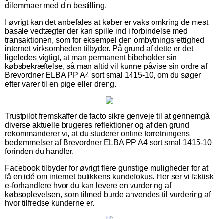
dilemmaer med din bestilling.
I øvrigt kan det anbefales at køber er vaks omkring de mest
basale vedtægter der kan spille ind i forbindelse med
transaktionen, som for eksempel den ombytningsrettighed
internet virksomheden tilbyder. På grund af dette er det
ligeledes vigtigt, at man permanent bibeholder sin
købsbekræftelse, så man altid vil kunne påvise sin ordre af
Brevordner ELBA PP A4 sort smal 1415-10, om du søger
efter varer til en pige eller dreng.
Trustpilot fremskaffer de facto sikre genveje til at gennemgå
diverse aktuelle brugeres reflektioner og af den grund
rekommanderer vi, at du studerer online forretningens
bedømmelser af Brevordner ELBA PP A4 sort smal 1415-10
forinden du handler.
Facebook tilbyder for øvrigt flere gunstige muligheder for at
få en idé om internet butikkens kundefokus. Her ser vi faktisk
e-forhandlere hvor du kan levere en vurdering af
købsoplevelsen, som tilmed burde anvendes til vurdering af
hvor tilfredse kunderne er.