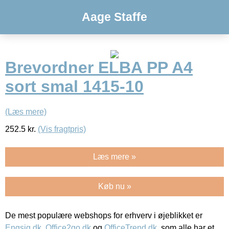
Aage Staffe
Brevordner ELBA PP A4
sort smal 1415-10
(Læs mere)
252.5
kr.
(Vis fragtpris)
Læs mere »
Køb nu »
De mest populære webshops for erhverv i øjeblikket er
Engsig.dk
,
Office2go.dk
og
OfficeTrend.dk
, som alle har et