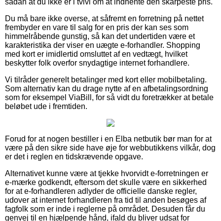
sådan at du ikke er i tvivl om at indhente den skarpeste pris.
Du må bare ikke overse, at såfremt en forretning på nettet
frembyder en vare til salg for en pris der kan ses som
himmelråbende gunstig, så kan det undertiden være et
karakteristika der viser en uægte e-forhandler. Shopping
med kort er imidlertid omsluttet af en vedtægt, hvilket
beskytter folk overfor snydagtige internet forhandlere.
Vi tilråder generelt betalinger med kort eller mobilbetaling.
Som alternativ kan du drage nytte af en afbetalingsordning
som for eksempel ViaBill, for så vidt du foretrækker at betale
beløbet ude i fremtiden.
Forud for at nogen bestiller i en Elba netbutik bør man for at
være på den sikre side have øje for webbutikkens vilkår, dog
er det i reglen en tidskrævende opgave.
Alternativet kunne være at tjekke hvorvidt e-forretningen er
e-mærke godkendt, eftersom det skulle være en sikkerhed
for at e-forhandleren adlyder de officielle danske regler,
udover at internet forhandleren fra tid til anden besøges af
fagfolk som er inde i reglerne på området. Desuden får du
genvej til en hjælpende hånd, ifald du bliver udsat for