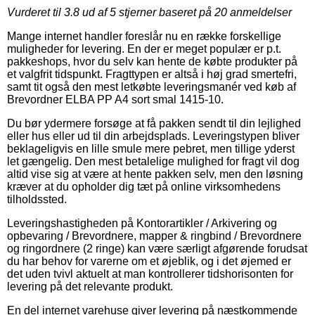
Vurderet til
3.8
ud af 5 stjerner baseret på
20
anmeldelser
Mange internet handler foreslår nu en række forskellige
muligheder for levering. En der er meget populær er p.t.
pakkeshops, hvor du selv kan hente de købte produkter på
et valgfrit tidspunkt. Fragttypen er altså i høj grad smertefri,
samt tit også den mest letkøbte leveringsmanér ved køb af
Brevordner ELBA PP A4 sort smal 1415-10.
Du bør ydermere forsøge at få pakken sendt til din lejlighed
eller hus eller ud til din arbejdsplads. Leveringstypen bliver
beklageligvis en lille smule mere pebret, men tillige yderst
let gængelig. Den mest betalelige mulighed for fragt vil dog
altid vise sig at være at hente pakken selv, men den løsning
kræver at du opholder dig tæt på online virksomhedens
tilholdssted.
Leveringshastigheden på Kontorartikler / Arkivering og
opbevaring / Brevordnere, mapper & ringbind / Brevordnere
og ringordnere (2 ringe) kan være særligt afgørende forudsat
du har behov for varerne om et øjeblik, og i det øjemed er
det uden tvivl aktuelt at man kontrollerer tidshorisonten for
levering på det relevante produkt.
En del internet varehuse giver levering på næstkommende