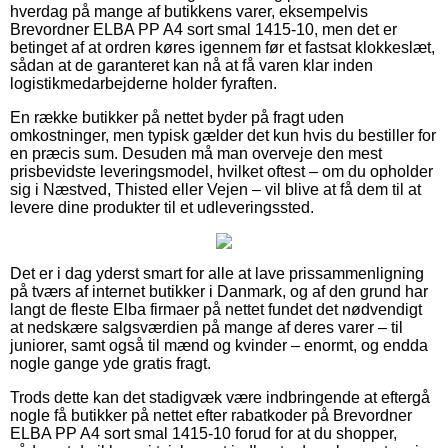
hverdag på mange af butikkens varer, eksempelvis
Brevordner ELBA PP A4 sort smal 1415-10, men det er
betinget af at ordren køres igennem før et fastsat klokkeslæt,
sådan at de garanteret kan nå at få varen klar inden
logistikmedarbejderne holder fyraften.
En række butikker på nettet byder på fragt uden
omkostninger, men typisk gælder det kun hvis du bestiller for
en præcis sum. Desuden må man overveje den mest
prisbevidste leveringsmodel, hvilket oftest – om du opholder
sig i Næstved, Thisted eller Vejen – vil blive at få dem til at
levere dine produkter til et udleveringssted.
Det er i dag yderst smart for alle at lave prissammenligning
på tværs af internet butikker i Danmark, og af den grund har
langt de fleste Elba firmaer på nettet fundet det nødvendigt
at nedskære salgsværdien på mange af deres varer – til
juniorer, samt også til mænd og kvinder – enormt, og endda
nogle gange yde gratis fragt.
Trods dette kan det stadigvæk være indbringende at eftergå
nogle få butikker på nettet efter rabatkoder på Brevordner
ELBA PP A4 sort smal 1415-10 forud for at du shopper,