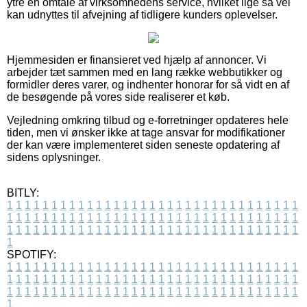
ytre en omtale af virksomhedens service, hvilket lige så vel
kan udnyttes til afvejning af tidligere kunders oplevelser.
Hjemmesiden er finansieret ved hjælp af annoncer. Vi
arbejder tæt sammen med en lang række webbutikker og
formidler deres varer, og indhenter honorar for så vidt en af
de besøgende på vores side realiserer et køb.
Vejledning omkring tilbud og e-forretninger opdateres hele
tiden, men vi ønsker ikke at tage ansvar for modifikationer
der kan være implementeret siden seneste opdatering af
sidens oplysninger.
BITLY:
1
1
1
1
1
1
1
1
1
1
1
1
1
1
1
1
1
1
1
1
1
1
1
1
1
1
1
1
1
1
1
1
1
1
1
1
1
1
1
1
1
1
1
1
1
1
1
1
1
1
1
1
1
1
1
1
1
1
1
1
1
1
1
1
1
1
1
1
1
1
1
1
1
1
1
1
1
1
1
1
1
1
1
1
1
1
1
1
1
1
1
1
1
1
1
1
1
1
1
1
SPOTIFY:
1
1
1
1
1
1
1
1
1
1
1
1
1
1
1
1
1
1
1
1
1
1
1
1
1
1
1
1
1
1
1
1
1
1
1
1
1
1
1
1
1
1
1
1
1
1
1
1
1
1
1
1
1
1
1
1
1
1
1
1
1
1
1
1
1
1
1
1
1
1
1
1
1
1
1
1
1
1
1
1
1
1
1
1
1
1
1
1
1
1
1
1
1
1
1
1
1
1
1
1