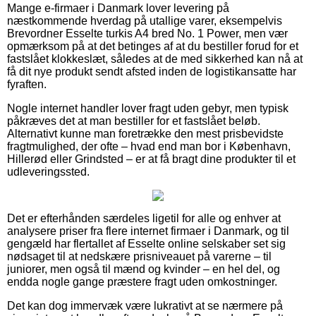
Mange e-firmaer i Danmark lover levering på
næstkommende hverdag på utallige varer, eksempelvis
Brevordner Esselte turkis A4 bred No. 1 Power, men vær
opmærksom på at det betinges af at du bestiller forud for et
fastslået klokkeslæt, således at de med sikkerhed kan nå at
få dit nye produkt sendt afsted inden de logistikansatte har
fyraften.
Nogle internet handler lover fragt uden gebyr, men typisk
påkræves det at man bestiller for et fastslået beløb.
Alternativt kunne man foretrække den mest prisbevidste
fragtmulighed, der ofte – hvad end man bor i København,
Hillerød eller Grindsted – er at få bragt dine produkter til et
udleveringssted.
Det er efterhånden særdeles ligetil for alle og enhver at
analysere priser fra flere internet firmaer i Danmark, og til
gengæld har flertallet af Esselte online selskaber set sig
nødsaget til at nedskære prisniveauet på varerne – til
juniorer, men også til mænd og kvinder – en hel del, og
endda nogle gange præstere fragt uden omkostninger.
Det kan dog immervæk være lukrativt at se nærmere på