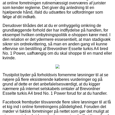
at online forretningen rutinemæssigt overværes af jurister
som kender reglerne. Det giver dig anledning til en
hjælpende hånd, ifald du udsættes for udfordringer som
følge af dit indkøb.
Derudover tilrådes det at du er omhyggelig omkring de
grundlæggende forhold der har indflydelse på handlen, for
eksempel hvilken ombytningspolitik e-shoppen kører med. I
den relation er det ydermere essesentielt, at man stadigvæk
sikrer sin ordrekvittering, så man en anden gang vil kunne
eftervise sin bestilling af Brevordner Esselte turkis A4 bred
No. 1 Power, uafhængig om du skal shoppe til en mand eller
kvinde.
Trustpilot byder på forholdsvis fornemme løsninger til at se
nøjere på flere eksisterende køberes vurderinger og på
grund af dette er det anbefalelsesværdigt, at du kigger
nærmere på internet selskabets omtaler af Brevordner
Esselte turkis A4 bred No. 1 Power forud for at du handler.
Facebook frembyder tilsvarende flere sikre løsninger til at få
et kig ind i online forretningens pålidelighed. Foruden det
møder vi faktisk forretninger på nettet som gør det muligt at