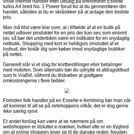
visse internet handler efter udsalg på Brevordner Esselte
turkis A4 bred No. 1 Power forud for at du gennemfører din
handel, således at du er skråsikker på at antage den bedste
pris.
Man må blot være klar over, at i tilfælde af at en butik på
nettet udlover produkter for en pris der kan ses som enormt
lav, så bør det undertiden være en indikator for en snydagtig
netbutik. Shopping med kort er heldigvis omsluttet af et
lovbud, der bistår dig som køber imod snydagtige butikker
på nettet.
Generelt slår vi et slag for kortbestillinger eller betalinger
med mobilen. Som alternativ bør du udnytte et afdragstilbud
som fx ViaBill, såfremt du tilstræber at godtgøre
omkostningerne i flere bidder.
Forinden folk handler på en Esselte e-forretning bør man når
alt kommer til alt se på netshoppens vilkår, det er dog gerne
ikke særlig sjovt.
Et andet forslag kan være at se nærmere på om
webshoppen er tilsluttet e-mærket, hvilket ofte er en tryghed
om at online shoppen lever op til de danske regler, foruden