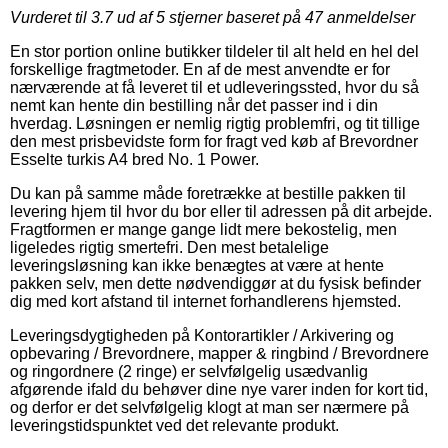
Vurderet til
3.7
ud af 5 stjerner baseret på
47
anmeldelser
En stor portion online butikker tildeler til alt held en hel del
forskellige fragtmetoder. En af de mest anvendte er for
nærværende at få leveret til et udleveringssted, hvor du så
nemt kan hente din bestilling når det passer ind i din
hverdag. Løsningen er nemlig rigtig problemfri, og tit tillige
den mest prisbevidste form for fragt ved køb af Brevordner
Esselte turkis A4 bred No. 1 Power.
Du kan på samme måde foretrække at bestille pakken til
levering hjem til hvor du bor eller til adressen på dit arbejde.
Fragtformen er mange gange lidt mere bekostelig, men
ligeledes rigtig smertefri. Den mest betalelige
leveringsløsning kan ikke benægtes at være at hente
pakken selv, men dette nødvendiggør at du fysisk befinder
dig med kort afstand til internet forhandlerens hjemsted.
Leveringsdygtigheden på Kontorartikler / Arkivering og
opbevaring / Brevordnere, mapper & ringbind / Brevordnere
og ringordnere (2 ringe) er selvfølgelig usædvanlig
afgørende ifald du behøver dine nye varer inden for kort tid,
og derfor er det selvfølgelig klogt at man ser nærmere på
leveringstidspunktet ved det relevante produkt.