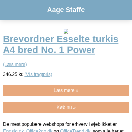
Aage Staffe
Brevordner Esselte turkis
A4 bred No. 1 Power
(Læs mere)
346.25
kr.
(Vis fragtpris)
Læs mere »
Køb nu »
De mest populære webshops for erhverv i øjeblikket er
Engsig.dk
,
Office2go.dk
og
OfficeTrend.dk
, som alle har et