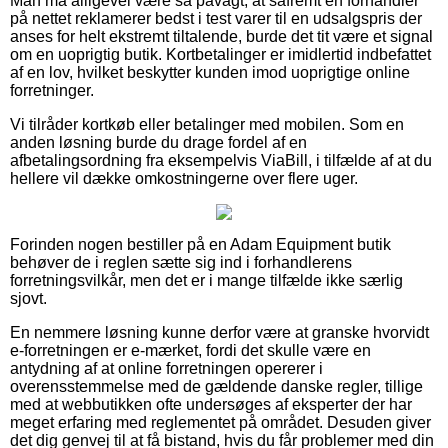
Man må alligevel være så påvagt, at såfremt en forhandler
på nettet reklamerer bedst i test varer til en udsalgspris der
anses for helt ekstremt tiltalende, burde det tit være et signal
om en uoprigtig butik. Kortbetalinger er imidlertid indbefattet
af en lov, hvilket beskytter kunden imod uoprigtige online
forretninger.
Vi tilråder kortkøb eller betalinger med mobilen. Som en
anden løsning burde du drage fordel af en
afbetalingsordning fra eksempelvis ViaBill, i tilfælde af at du
hellere vil dække omkostningerne over flere uger.
Forinden nogen bestiller på en Adam Equipment butik
behøver de i reglen sætte sig ind i forhandlerens
forretningsvilkår, men det er i mange tilfælde ikke særlig
sjovt.
En nemmere løsning kunne derfor være at granske hvorvidt
e-forretningen er e-mærket, fordi det skulle være en
antydning af at online forretningen opererer i
overensstemmelse med de gældende danske regler, tillige
med at webbutikken ofte undersøges af eksperter der har
meget erfaring med reglementet på området. Desuden giver
det dig genvej til at få bistand, hvis du får problemer med din