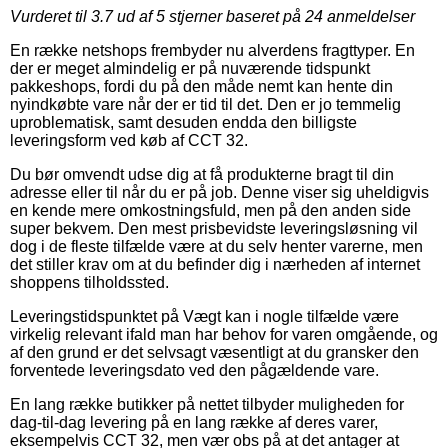
Vurderet til
3.7
ud af 5 stjerner baseret på
24
anmeldelser
En række netshops frembyder nu alverdens fragttyper. En
der er meget almindelig er på nuværende tidspunkt
pakkeshops, fordi du på den måde nemt kan hente din
nyindkøbte vare når der er tid til det. Den er jo temmelig
uproblematisk, samt desuden endda den billigste
leveringsform ved køb af CCT 32.
Du bør omvendt udse dig at få produkterne bragt til din
adresse eller til når du er på job. Denne viser sig uheldigvis
en kende mere omkostningsfuld, men på den anden side
super bekvem. Den mest prisbevidste leveringsløsning vil
dog i de fleste tilfælde være at du selv henter varerne, men
det stiller krav om at du befinder dig i nærheden af internet
shoppens tilholdssted.
Leveringstidspunktet på Vægt kan i nogle tilfælde være
virkelig relevant ifald man har behov for varen omgående, og
af den grund er det selvsagt væsentligt at du gransker den
forventede leveringsdato ved den pågældende vare.
En lang række butikker på nettet tilbyder muligheden for
dag-til-dag levering på en lang række af deres varer,
eksempelvis CCT 32, men vær obs på at det antager at