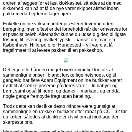
ordren aflægges før et fast klokkeslæt, således at de med
sikkerhed kan nå at få de nye varer skippet afsted inden
pakkemedarbejderne tager hjem.
Enkelte online virksomheder præsterer levering uden
beregning, men oftest er det forbeholdt når der erhverves for
et præcist beløb. Alternativt kunne du udse dig den billigste
løsning til levering, hvilket typisk – uanset om man er i
København, Hillerød eller Hundested – vil være at få
fragtfirmaet til at levere pakken til en pakkeshop.
Det er jo efterhånden meget overkommeligt for folk at
sammenligne priser i blandt forskellige netshops, og til
gengæld har flere Adam Equipment online butikker været
nødt til at sænke priserne på deres varer – til babyer og
børn, samt også til herrer og damer – markant, og endda
nogle gange frembyde fragt uden betaling.
Trods dette kan det ikke desto mindre være gunstigt at
sammenligne en række e-butikker efter rabat på CCT 32 før
du køber, således at du ikke er i tvivl om at modtage den
skarpeste pris.