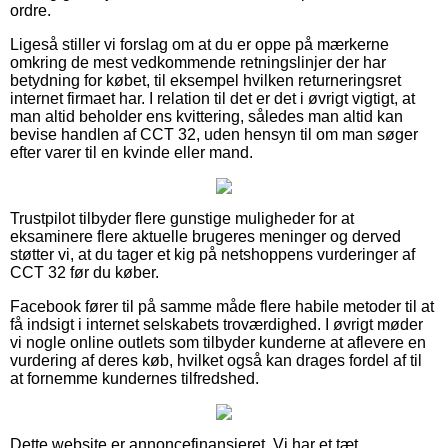
ordre.
Ligeså stiller vi forslag om at du er oppe på mærkerne
omkring de mest vedkommende retningslinjer der har
betydning for købet, til eksempel hvilken returneringsret
internet firmaet har. I relation til det er det i øvrigt vigtigt, at
man altid beholder ens kvittering, således man altid kan
bevise handlen af CCT 32, uden hensyn til om man søger
efter varer til en kvinde eller mand.
Trustpilot tilbyder flere gunstige muligheder for at
eksaminere flere aktuelle brugeres meninger og derved
støtter vi, at du tager et kig på netshoppens vurderinger af
CCT 32 før du køber.
Facebook fører til på samme måde flere habile metoder til at
få indsigt i internet selskabets troværdighed. I øvrigt møder
vi nogle online outlets som tilbyder kunderne at aflevere en
vurdering af deres køb, hvilket også kan drages fordel af til
at fornemme kundernes tilfredshed.
Dette website er annoncefinansieret. Vi har et tæt