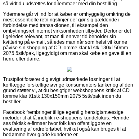
så vidt du udsættes for dilemmaer med din bestilling.
Ydermere går vi ind for at køber er omhyggelig omkring de
mest essentielle retningslinjer der gør sig gældende i
forbindelse med transaktionen, til eksempel den
ombytningsret internet virksomheden tilbyder. Derfor er det
ligeledes relevant, at man til enhver tid beholder sin
kvittering på e-mail, således man når som helst vil kunne
påvise sin shopping af CD lomme klar t/1stk 130x150mm
2075 5stk/pak, ligegyldigt om man skal købe en gave til en
herre eller dame.
Trustpilot forærer dig evigt udmærkede løsninger til at
kortlægge forskellige øvrige konsumenters tanker og af den
grund støtter vi, at du besigtiger webshoppens kritik af CD
lomme klar t/1stk 130x150mm 2075 5stk/pak inden du
bestiller.
Facebook frembringer tillige egentlig hensigtsmæssige
metoder til at få indblik i e-shoppens kundefokus. Herinde
ses faktisk e-firmaer hvor folk kan offentliggøre en
evaluering af ordreforløbet, hvilket også kan bruges til at
bedømme hvor glade kunderne er.