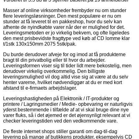
Masser af online virksomheder frembyder nu om stunder
flere leveringsløsninger. Den mest populære er nu om
stunder at få leveret til en pakkeshop, hvor du selv kan
afhente de nyindkøbte varer når der er mulighed for det.
Leveringsmetoden er jo virkelig bekvem, og ofte ligeledes
den mest prisbevidste fragttype ved køb af CD lomme klar
t/1stk 130x150mm 2075 5stk/pak.
Du burde derudover afveje for og imod at få produkterne
bragt til din privatbolig eller til hvor du arbejder.
Leveringsformen viser sig til tider lidt mere bekostelig, men
derudover virkelig overkommelig. Den billigste
leveringsmulighed vil dog altid vise sig at være at du selv
henter varerne, hvilket nødvendiggør at du er med kort
afstand til e-firmaets arbejdslager.
Leveringshastigheden på Elektronik / IT-produkter og
printere / Lagringsmedier / Medie- opbevaring er naturligvis
yderst bestemmende i tilfælde af at vi skal bruge dine nye
varer fluks, så i det øjemed er det øjensynligt relevant at vi
checker leveringstiden ved den vedkommende vare.
De fleste internet shops stiller garanti om dag-til-dag
levering på mange af butikkens produkter, eksempelvis CD