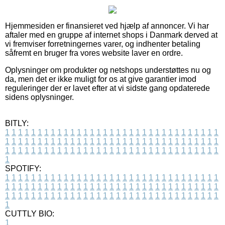
Hjemmesiden er finansieret ved hjælp af annoncer. Vi har
aftaler med en gruppe af internet shops i Danmark derved at
vi fremviser forretningernes varer, og indhenter betaling
såfremt en bruger fra vores website laver en ordre.
Oplysninger om produkter og netshops understøttes nu og
da, men det er ikke muligt for os at give garantier imod
reguleringer der er lavet efter at vi sidste gang opdaterede
sidens oplysninger.
BITLY:
1
1
1
1
1
1
1
1
1
1
1
1
1
1
1
1
1
1
1
1
1
1
1
1
1
1
1
1
1
1
1
1
1
1
1
1
1
1
1
1
1
1
1
1
1
1
1
1
1
1
1
1
1
1
1
1
1
1
1
1
1
1
1
1
1
1
1
1
1
1
1
1
1
1
1
1
1
1
1
1
1
1
1
1
1
1
1
1
1
1
1
1
1
1
1
1
1
1
1
1
SPOTIFY:
1
1
1
1
1
1
1
1
1
1
1
1
1
1
1
1
1
1
1
1
1
1
1
1
1
1
1
1
1
1
1
1
1
1
1
1
1
1
1
1
1
1
1
1
1
1
1
1
1
1
1
1
1
1
1
1
1
1
1
1
1
1
1
1
1
1
1
1
1
1
1
1
1
1
1
1
1
1
1
1
1
1
1
1
1
1
1
1
1
1
1
1
1
1
1
1
1
1
1
1
CUTTLY BIO:
1