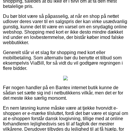
shopping, således at du ikke er i tvivl om at få den mest
betalelige pris.
Du bør blot være så påpasselig, at når en shop på nettet
udlover deres varer til en salgspris der kan virke usædvanlig
gunstig, kunne det tit være en varsel om en snydagtig online
webshop. Shopping med kort er ikke desto mindre dækket
ind under en lovbestemmelse, der bistår køber imod falske
webbutikker.
Generelt slår vi et slag for shopping med kort eller
mobilbetaling. Som alternativ bør du benytte et tilbud som
eksempelvis ViaBill, for så vidt du vil godtgøre regningen i
flere bidder.
Før nogen handler på en Bantex internet butik kunne de
sådan set sætte sig ind i netbutikkens vilkår, men det er for
det meste ikke særlig morsomt.
En nem løsning kunne måske være at tjekke hvorvidt e-
shoppen er e-mærke tilsluttet, fordi det bør være et signal om
at e-shoppen forstår dansk lovgivning, tillige med at online
forhandleren lejlighedsvis ses til af fagfolk der mestrer
vilkårene. Derudover tilbydes du lejlighed til at få hjælp, for