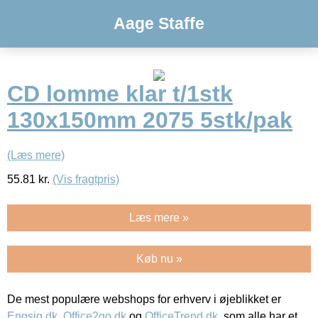
Aage Staffe
CD lomme klar t/1stk
130x150mm 2075 5stk/pak
(Læs mere)
55.81
kr.
(Vis fragtpris)
Læs mere »
Køb nu »
De mest populære webshops for erhverv i øjeblikket er
Engsig.dk
,
Office2go.dk
og
OfficeTrend.dk
, som alle har et