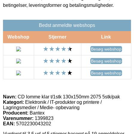
betingelser, leveringsformer og betalingsmuligheder.
Bedst anmeldte webshops
Webshop
Stjerner
Link
Besøg webshop
Besøg webshop
Besøg webshop
Navn:
CD lomme klar t/1stk 130x150mm 2075 5stk/pak
Kategori:
Elektronik / IT-produkter og printere /
Lagringsmedier / Medie- opbevaring
Producent:
Bantex
Varenummer:
1399823
EAN:
5702230043202
Vurderet til
3.5
ud af 5 stjerner baseret på
19
anmeldelser