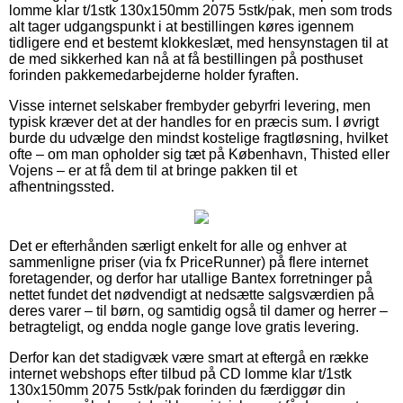
lomme klar t/1stk 130x150mm 2075 5stk/pak, men som trods
alt tager udgangspunkt i at bestillingen køres igennem
tidligere end et bestemt klokkeslæt, med hensynstagen til at
de med sikkerhed kan nå at få bestillingen på posthuset
forinden pakkemedarbejderne holder fyraften.
Visse internet selskaber frembyder gebyrfri levering, men
typisk kræver det at der handles for en præcis sum. I øvrigt
burde du udvælge den mindst kostelige fragtløsning, hvilket
ofte – om man opholder sig tæt på København, Thisted eller
Vojens – er at få dem til at bringe pakken til et
afhentningssted.
Det er efterhånden særligt enkelt for alle og enhver at
sammenligne priser (via fx PriceRunner) på flere internet
foretagender, og derfor har utallige Bantex forretninger på
nettet fundet det nødvendigt at nedsætte salgsværdien på
deres varer – til børn, og samtidig også til damer og herrer –
betragteligt, og endda nogle gange love gratis levering.
Derfor kan det stadigvæk være smart at eftergå en række
internet webshops efter tilbud på CD lomme klar t/1stk
130x150mm 2075 5stk/pak forinden du færdiggør din