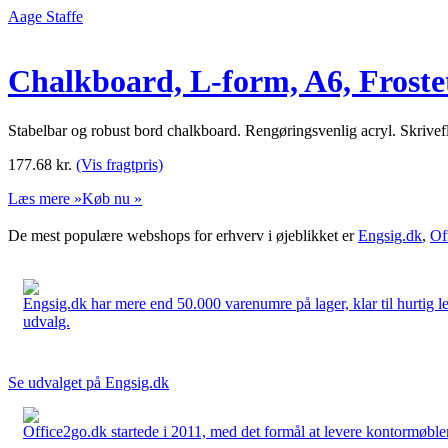
Aage Staffe
Chalkboard, L-form, A6, Frostet 
Stabelbar og robust bord chalkboard. Rengøringsvenlig acryl. Skrivefl
177.68
kr.
(Vis fragtpris)
Læs mere »
Køb nu »
De mest populære webshops for erhverv i øjeblikket er
Engsig.dk
,
Of
Engsig.dk har mere end 50.000 varenumre på lager, klar til hurtig lev
udvalg.
Se udvalget på Engsig.dk
Office2go.dk startede i 2011, med det formål at levere kontormøbler