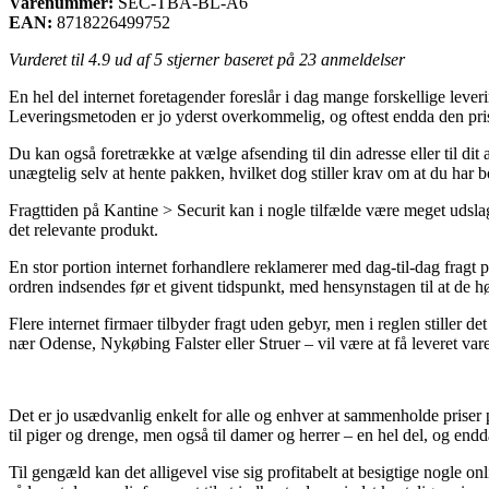
Varenummer:
SEC-TBA-BL-A6
EAN:
8718226499752
Vurderet til
4.9
ud af 5 stjerner baseret på
23
anmeldelser
En hel del internet foretagender foreslår i dag mange forskellige lever
Leveringsmetoden er jo yderst overkommelig, og oftest endda den prisb
Du kan også foretrække at vælge afsending til din adresse eller til dit
unægtelig selv at hente pakken, hvilket dog stiller krav om at du har 
Fragttiden på Kantine > Securit kan i nogle tilfælde være meget udsla
det relevante produkt.
En stor portion internet forhandlere reklamerer med dag-til-dag fragt 
ordren indsendes før et givent tidspunkt, med hensynstagen til at de hø
Flere internet firmaer tilbyder fragt uden gebyr, men i reglen stiller
nær Odense, Nykøbing Falster eller Struer – vil være at få leveret vare
Det er jo usædvanlig enkelt for alle og enhver at sammenholde priser på
til piger og drenge, men også til damer og herrer – en hel del, og endd
Til gengæld kan det alligevel vise sig profitabelt at besigtige nogle o