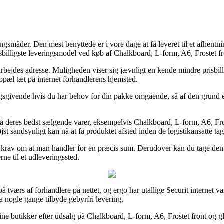
ingsmåder. Den mest benyttede er i vore dage at få leveret til et afhent
illigste leveringsmodel ved køb af Chalkboard, L-form, A6, Frostet fro
 arbejdes adresse. Muligheden viser sig jævnligt en kende mindre prisbil
bopæl tæt på internet forhandlerens hjemsted.
gsgivende hvis du har behov for din pakke omgående, så af den grund er 
på deres bedst sælgende varer, eksempelvis Chalkboard, L-form, A6, Fros
jst sandsynligt kan nå at få produktet afsted inden de logistikansatte ta
 det krav om at man handler for en præcis sum. Derudover kan du tage den
rne til et udleveringssted.
 tværs af forhandlere på nettet, og ergo har utallige Securit internet v
a nogle gange tilbyde gebyrfri levering.
nline butikker efter udsalg på Chalkboard, L-form, A6, Frostet front og 