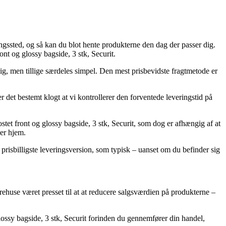
ningssted, og så kan du blot hente produkterne den dag der passer dig.
nt og glossy bagside, 3 stk, Securit.
lig, men tillige særdeles simpel. Den mest prisbevidste fragtmetode er
det bestemt klogt at vi kontrollerer den forventede leveringstid på
tet front og glossy bagside, 3 stk, Securit, som dog er afhængig af at
ger hjem.
 prisbilligste leveringsversion, som typisk – uanset om du befinder sig
arehuse været presset til at at reducere salgsværdien på produkterne –
glossy bagside, 3 stk, Securit forinden du gennemfører din handel,