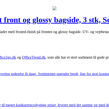
front og glossy bagside, 3 stk, S
ader med frosted-finish på fronten og glossy bagside. UV- og vejrbestan
fice2go.dk
og
OfficeTrend.dk
, som alle har et stort sortiment til gode pr
ering indenfor få dage. Sortimentet spænder bredt, lige fra stort kontor
 til meget konkurrencedygtige priser, leveret med det samme og med den