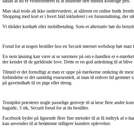
sådan at du er velinformeret til at indhente den mindst kostelige pris.
Man skal trods alt ikke undervurdere, at såfremt en online butik fremby
Shopping med kort er i hvert fald inkluderet i en foranstaltning, der si
Vi tilråder kortkøb eller mobilbetaling. Som et alternativ bør du beny
Forud for at nogen bestiller hos en Securit internet webshop bør man til
En nem løsning kan være at se nærmere på om e-handlen er e-mærket med
der kender til de gældende love. Dette er en god anledning til at blive 
Tilmed er det fornuftigt at man er oppe på mærkerne omkring de mest re
forbindelse er det samtidig essesentielt, at man til enhver tid gemmer 
på gaveindkøb til en pige eller dreng.
Trustpilot præsterer nogle passelige genveje til at læse flere andre ko
bagside, 3 stk, Securit forud for at du bestiller.
Facebook byder på lignende flere fine metoder til at få indtryk af e-
kan anvendes til at bedømme tidligere kunders oplevelser.