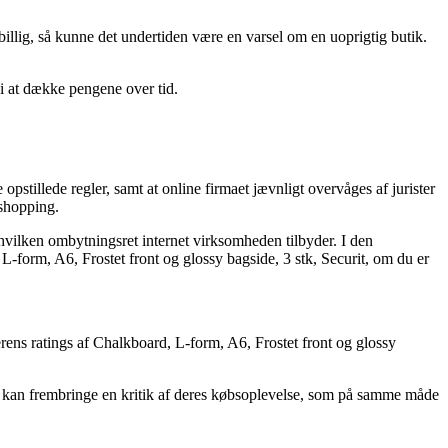
 billig, så kunne det undertiden være en varsel om en uoprigtig butik.
 i at dække pengene over tid.
stillede regler, samt at online firmaet jævnligt overvåges af jurister
 shopping.
 hvilken ombytningsret internet virksomheden tilbyder. I den
 L-form, A6, Frostet front og glossy bagside, 3 stk, Securit, om du er
lerens ratings af Chalkboard, L-form, A6, Frostet front og glossy
olk kan frembringe en kritik af deres købsoplevelse, som på samme måde