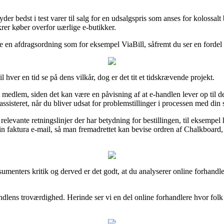
der bedst i test varer til salg for en udsalgspris som anses for kolossalt
krer køber overfor uærlige e-butikker.
tte en afdragsordning som for eksempel ViaBill, såfremt du ser en fordel
 hver en tid se på dens vilkår, dog er det tit et tidskrævende projekt.
lem, siden det kan være en påvisning af at e-handlen lever op til de op
assisteret, når du bliver udsat for problemstillinger i processen med din
levante retningslinjer der har betydning for bestillingen, til eksempel
sin faktura e-mail, så man fremadrettet kan bevise ordren af Chalkboard,
nsumenters kritik og derved er det godt, at du analyserer online forhand
handlens troværdighed. Herinde ser vi en del online forhandlere hvor f