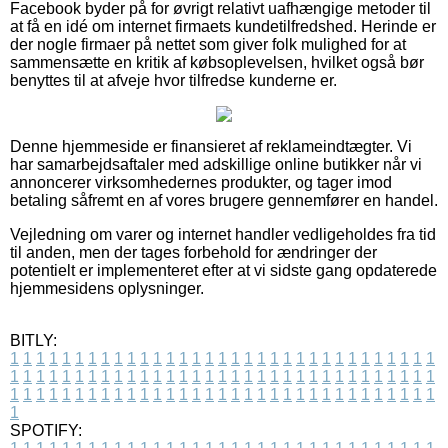
Facebook byder på for øvrigt relativt uafhængige metoder til
at få en idé om internet firmaets kundetilfredshed. Herinde er
der nogle firmaer på nettet som giver folk mulighed for at
sammensætte en kritik af købsoplevelsen, hvilket også bør
benyttes til at afveje hvor tilfredse kunderne er.
Denne hjemmeside er finansieret af reklameindtægter. Vi
har samarbejdsaftaler med adskillige online butikker når vi
annoncerer virksomhedernes produkter, og tager imod
betaling såfremt en af vores brugere gennemfører en handel.
Vejledning om varer og internet handler vedligeholdes fra tid
til anden, men der tages forbehold for ændringer der
potentielt er implementeret efter at vi sidste gang opdaterede
hjemmesidens oplysninger.
BITLY:
1
1
1
1
1
1
1
1
1
1
1
1
1
1
1
1
1
1
1
1
1
1
1
1
1
1
1
1
1
1
1
1
1
1
1
1
1
1
1
1
1
1
1
1
1
1
1
1
1
1
1
1
1
1
1
1
1
1
1
1
1
1
1
1
1
1
1
1
1
1
1
1
1
1
1
1
1
1
1
1
1
1
1
1
1
1
1
1
1
1
1
1
1
1
1
1
1
1
1
1
SPOTIFY: