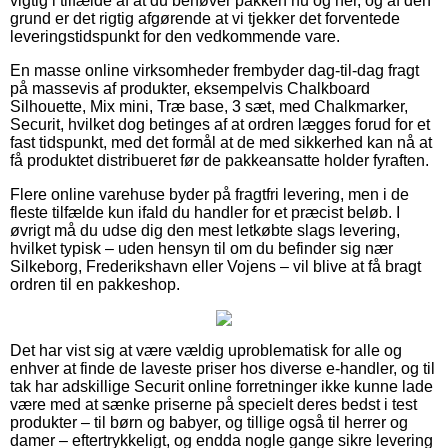
vigtig i tilfælde af at du behøver pakken nu og her, og af den
grund er det rigtig afgørende at vi tjekker det forventede
leveringstidspunkt for den vedkommende vare.
En masse online virksomheder frembyder dag-til-dag fragt
på massevis af produkter, eksempelvis Chalkboard
Silhouette, Mix mini, Træ base, 3 sæt, med Chalkmarker,
Securit, hvilket dog betinges af at ordren lægges forud for et
fast tidspunkt, med det formål at de med sikkerhed kan nå at
få produktet distribueret før de pakkeansatte holder fyraften.
Flere online varehuse byder på fragtfri levering, men i de
fleste tilfælde kun ifald du handler for et præcist beløb. I
øvrigt må du udse dig den mest letkøbte slags levering,
hvilket typisk – uden hensyn til om du befinder sig nær
Silkeborg, Frederikshavn eller Vojens – vil blive at få bragt
ordren til en pakkeshop.
Det har vist sig at være vældig uproblematisk for alle og
enhver at finde de laveste priser hos diverse e-handler, og til
tak har adskillige Securit online forretninger ikke kunne lade
være med at sænke priserne på specielt deres bedst i test
produkter – til børn og babyer, og tillige også til herrer og
damer – eftertrykkeligt, og endda nogle gange sikre levering