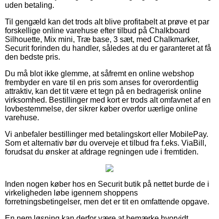
uden betaling.
Til gengæld kan det trods alt blive profitabelt at prøve et par
forskellige online varehuse efter tilbud på Chalkboard
Silhouette, Mix mini, Træ base, 3 sæt, med Chalkmarker,
Securit forinden du handler, således at du er garanteret at få
den bedste pris.
Du må blot ikke glemme, at såfremt en online webshop
frembyder en vare til en pris som anses for overordentlig
attraktiv, kan det tit være et tegn på en bedragerisk online
virksomhed. Bestillinger med kort er trods alt omfavnet af en
lovbestemmelse, der sikrer køber overfor uærlige online
varehuse.
Vi anbefaler bestillinger med betalingskort eller MobilePay.
Som et alternativ bør du overveje et tilbud fra f.eks. ViaBill,
forudsat du ønsker at afdrage regningen ude i fremtiden.
Inden nogen køber hos en Securit butik på nettet burde de i
virkeligheden løbe igennem shoppens
forretningsbetingelser, men det er tit en omfattende opgave.
En nem løsning kan derfor være at bemærke hvorvidt