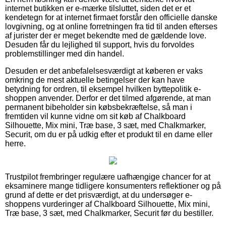
internet butikken er e-mærke tilsluttet, siden det er et
kendetegn for at internet firmaet forstår den officielle danske
lovgivning, og at online forretningen fra tid til anden efterses
af jurister der er meget bekendte med de gældende love.
Desuden får du lejlighed til support, hvis du forvoldes
problemstillinger med din handel.
Desuden er det anbefalelsesværdigt at køberen er vaks
omkring de mest aktuelle betingelser der kan have
betydning for ordren, til eksempel hvilken byttepolitik e-
shoppen anvender. Derfor er det tilmed afgørende, at man
permanent bibeholder sin købsbekræftelse, så man i
fremtiden vil kunne vidne om sit køb af Chalkboard
Silhouette, Mix mini, Træ base, 3 sæt, med Chalkmarker,
Securit, om du er på udkig efter et produkt til en dame eller
herre.
Trustpilot frembringer regulære uafhængige chancer for at
eksaminere mange tidligere konsumenters reflektioner og på
grund af dette er det prisværdigt, at du undersøger e-
shoppens vurderinger af Chalkboard Silhouette, Mix mini,
Træ base, 3 sæt, med Chalkmarker, Securit før du bestiller.