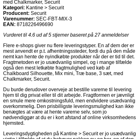
med Chalkmarker, Securit
Kategori:
Kantine > Securit
Producent:
Securit
Varenummer:
SEC-FBT-MIX-3
EAN:
8718226496690
Vurderet til
4.6
ud af 5 stjerner baseret på
27
anmeldelser
Flere e-shops giver nu flere leveringstyper. En af dem der er
mest anvendt er p.t. afhentningssteder, fordi du på den måde
nemt kan hente de nyindkøbte produkter når der er tid til det.
Fragtmetoden er jo usædvanlig simpel, og i mange tilfælde
også den mest letkøbte fragtmulighed ved køb af
Chalkboard Silhouette, Mix mini, Træ base, 3 sæt, med
Chalkmarker, Securit.
Du burde derudover overveje at bestille varerne til levering
hjem til dig privat eller til dit arbejde. Fragtformen er jævnligt
en smule mere omkostningsfuld, men endvidere usædvanlig
overkommelig. Den prisbilligste leveringsmulighed kan ikke
benægtes at være at hente varerne selv, som jo
nødvendiggør at du er i kort afstand af online virksomhedens
hjemsted.
Leveringsdygtigheden på Kantine > Securit er jo usædvanlig