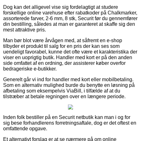
Dog kan det alligevel vise sig fordelagtigt at studere
forskellige online varehuse efter rabatkoder på Chalkmarker,
assorterede farver, 2-6 mm, 8 stk, Securit før du gennemfører
din bestilling, således at man er garanteret at skaffe sig den
mest attraktive pris.
Man bør blot være årvågen med, at såfremt en e-shop
tilbyder et produkt til salg for en pris der kan ses som
uendeligt favorabel, kunne det ofte være et karakteristika der
viser en uoprigtig butik. Handler med kort er på den anden
side omfattet af en ordning, der assisterer køber overfor
bedrageriske e-butikker.
Generelt går vi ind for handler med kort eller mobilbetaling.
Som en alternativ mulighed burde du benytte en løsning på
afbetaling som eksempelvis ViaBill, i tilfælde af at du
tilstræber at betale regningen over en længere periode.
Inden folk bestiller på en Securit netbutik kan man i og for
sig bese forhandlerens forretningsaftale, dog er det oftest en
omfattende opgave.
Et alternativt forslag er at se nærmere på om online