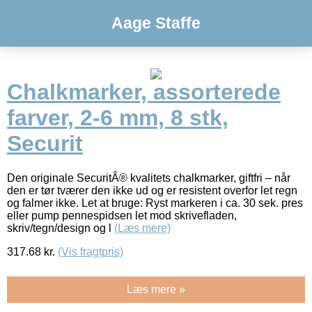
Aage Staffe
Chalkmarker, assorterede
farver, 2-6 mm, 8 stk,
Securit
Den originale SecuritÂ® kvalitets chalkmarker, giftfri – når
den er tør tværer den ikke ud og er resistent overfor let regn
og falmer ikke. Let at bruge: Ryst markeren i ca. 30 sek. pres
eller pump pennespidsen let mod skrivefladen,
skriv/tegn/design og l
(Læs mere)
317.68
kr.
(Vis fragtpris)
Læs mere »