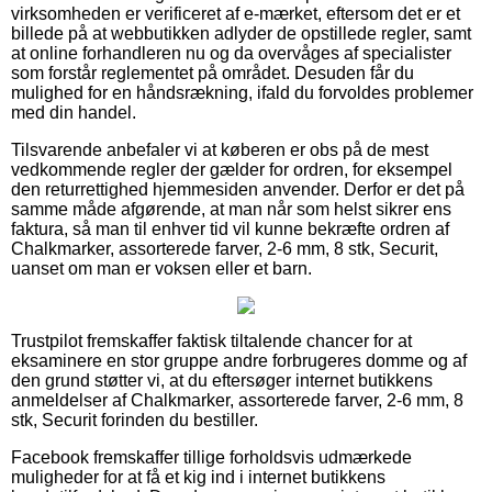
virksomheden er verificeret af e-mærket, eftersom det er et
billede på at webbutikken adlyder de opstillede regler, samt
at online forhandleren nu og da overvåges af specialister
som forstår reglementet på området. Desuden får du
mulighed for en håndsrækning, ifald du forvoldes problemer
med din handel.
Tilsvarende anbefaler vi at køberen er obs på de mest
vedkommende regler der gælder for ordren, for eksempel
den returrettighed hjemmesiden anvender. Derfor er det på
samme måde afgørende, at man når som helst sikrer ens
faktura, så man til enhver tid vil kunne bekræfte ordren af
Chalkmarker, assorterede farver, 2-6 mm, 8 stk, Securit,
uanset om man er voksen eller et barn.
Trustpilot fremskaffer faktisk tiltalende chancer for at
eksaminere en stor gruppe andre forbrugeres domme og af
den grund støtter vi, at du eftersøger internet butikkens
anmeldelser af Chalkmarker, assorterede farver, 2-6 mm, 8
stk, Securit forinden du bestiller.
Facebook fremskaffer tillige forholdsvis udmærkede
muligheder for at få et kig ind i internet butikkens