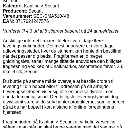
Securit
Kategori:
Kantine > Securit
Producent:
Securit
Varenummer:
SEC-SMA510-V8
EAN:
8717624247576
Vurderet til
4.3
ud af 5 stjerner baseret på
24
anmeldelser
Adskillige internet firmaer tildeler i vore dage flere
leveringsmuligheder. Det mest populære er i vore dage
udleveringssteder, hvor du så nemt kan hente din bestilling
når det passer dig bedst. Fragtformen er jo meget
gnidningsløs, samt i mange tilfælde endvidere den billigste
fragtløsning ved køb af Chalkmarker, assorterede farver, 2-6
mm, 8 stk, Securit.
Du burde på samme måde overveje at bestille ordren til
levering til din bopæl eller til adressen på dit arbejde.
Leveringsmetoden viser sig ofte en anelse dyrere, men
endda temmelig smart. Den billigste leveringstype vil dog
utvivlsomt være at du selv henter produkterne, som jo beroer
på at du har bopæl i kort afstand af online forretningens
hjemsted.
Fragtperioden på Kantine > Securit er virkelig væsentlig
såfremt man står og skal bruge varerne med det samme, så