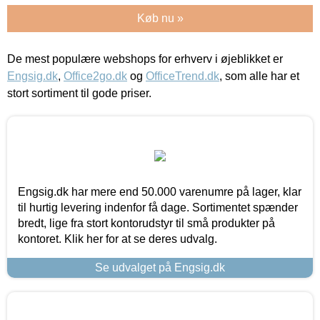
Køb nu »
De mest populære webshops for erhverv i øjeblikket er
Engsig.dk
,
Office2go.dk
og
OfficeTrend.dk
, som alle har et
stort sortiment til gode priser.
Engsig.dk har mere end 50.000 varenumre på lager, klar
til hurtig levering indenfor få dage. Sortimentet spænder
bredt, lige fra stort kontorudstyr til små produkter på
kontoret. Klik her for at se deres udvalg.
Se udvalget på Engsig.dk