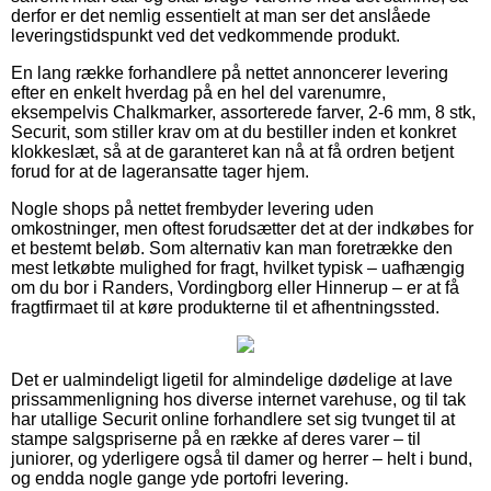
derfor er det nemlig essentielt at man ser det anslåede
leveringstidspunkt ved det vedkommende produkt.
En lang række forhandlere på nettet annoncerer levering
efter en enkelt hverdag på en hel del varenumre,
eksempelvis Chalkmarker, assorterede farver, 2-6 mm, 8 stk,
Securit, som stiller krav om at du bestiller inden et konkret
klokkeslæt, så at de garanteret kan nå at få ordren betjent
forud for at de lageransatte tager hjem.
Nogle shops på nettet frembyder levering uden
omkostninger, men oftest forudsætter det at der indkøbes for
et bestemt beløb. Som alternativ kan man foretrække den
mest letkøbte mulighed for fragt, hvilket typisk – uafhængig
om du bor i Randers, Vordingborg eller Hinnerup – er at få
fragtfirmaet til at køre produkterne til et afhentningssted.
Det er ualmindeligt ligetil for almindelige dødelige at lave
prissammenligning hos diverse internet varehuse, og til tak
har utallige Securit online forhandlere set sig tvunget til at
stampe salgspriserne på en række af deres varer – til
juniorer, og yderligere også til damer og herrer – helt i bund,
og endda nogle gange yde portofri levering.