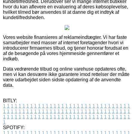
kundetilfredshed. Derudover ser vi mange internet butikker
hvor du kan aflevere en evaluering af deres købsoplevelse,
hvilket tilmed bør anvendes til at danne dig et indtryk af
kundetilfredsheden.
Vores website finansieres af reklameindtægter. Vi har faste
samarbejder med masser af internet foretagender hvori vi
introducerer firmaernes tilbud, og tjener honorar forudsat en
af de besøgende på vores hjemmeside gennemfører et
indkøb.
Data vedrørende tilbud og online varehuse opdateres ofte,
men vi kan desværre ikke garantere imod rettelser der måtte
være udarbejdet siden sidste opdatering af de anvendte
data.
BITLY:
1
1
1
1
1
1
1
1
1
1
1
1
1
1
1
1
1
1
1
1
1
1
1
1
1
1
1
1
1
1
1
1
1
1
1
1
1
1
1
1
1
1
1
1
1
1
1
1
1
1
1
1
1
1
1
1
1
1
1
1
1
1
1
1
1
1
1
1
1
1
1
1
1
1
1
1
1
1
1
1
1
1
1
1
1
1
1
1
1
1
1
1
1
1
1
1
1
1
1
1
SPOTIFY:
1
1
1
1
1
1
1
1
1
1
1
1
1
1
1
1
1
1
1
1
1
1
1
1
1
1
1
1
1
1
1
1
1