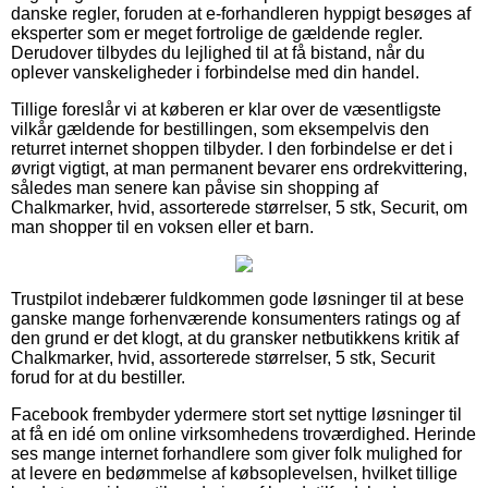
danske regler, foruden at e-forhandleren hyppigt besøges af
eksperter som er meget fortrolige de gældende regler.
Derudover tilbydes du lejlighed til at få bistand, når du
oplever vanskeligheder i forbindelse med din handel.
Tillige foreslår vi at køberen er klar over de væsentligste
vilkår gældende for bestillingen, som eksempelvis den
returret internet shoppen tilbyder. I den forbindelse er det i
øvrigt vigtigt, at man permanent bevarer ens ordrekvittering,
således man senere kan påvise sin shopping af
Chalkmarker, hvid, assorterede størrelser, 5 stk, Securit, om
man shopper til en voksen eller et barn.
Trustpilot indebærer fuldkommen gode løsninger til at bese
ganske mange forhenværende konsumenters ratings og af
den grund er det klogt, at du gransker netbutikkens kritik af
Chalkmarker, hvid, assorterede størrelser, 5 stk, Securit
forud for at du bestiller.
Facebook frembyder ydermere stort set nyttige løsninger til
at få en idé om online virksomhedens troværdighed. Herinde
ses mange internet forhandlere som giver folk mulighed for
at levere en bedømmelse af købsoplevelsen, hvilket tillige