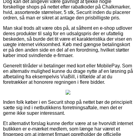
Dog kan det alligevel være gavnligt at tjekke nogle
forskellige shops på nettet efter rabatkoder på Chalkmarker,
hvid, assorterede størrelser, 5 stk, Securit inden du placerer
ordren, så man er sikret at antage den prisbilligste pris.
Man skal trods alt være obs på, at såfremt en e-shop udlover
deres produkter til salg for en udsalgspris der er ufattelig
beskeden, så burde det tit være et karakteristika der viser en
uægte internet virksomhed. Køb med gængse betalingskort
er på den anden side en del af en forordning, hvilket støtter
køber imod svindlende e-firmaer.
Generelt tilråder vi betalinger med kort eller MobilePay. Som
en alternativ mulighed kunne du drage nytte af en løsning på
afbetaling fra eksempelvis ViaBill, i tilfælde af at du
foretrækker at honorere regningen i flere bidder.
Inden folk køber i en Securit shop på nettet bør de principielt
sætte sig ind i netbutikkens forretningsaftale, men det er
gerne ikke super interessant.
Et alternativt forslag kunne derfor være at se hvorvidt internet
butikken er e-mærket medlem, som længe har været et
fingerpeg om at internet firmaet opretholder de officielle