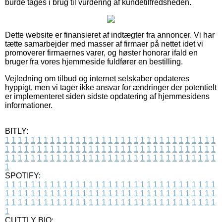
burde tages i brug til vurdering af kundetilfredsheden.
Dette website er finansieret af indtægter fra annoncer. Vi har
tætte samarbejder med masser af firmaer på nettet idet vi
promoverer firmaernes varer, og høster honorar ifald en
bruger fra vores hjemmeside fuldfører en bestilling.
Vejledning om tilbud og internet selskaber opdateres
hyppigt, men vi tager ikke ansvar for ændringer der potentielt
er implementeret siden sidste opdatering af hjemmesidens
informationer.
BITLY:
1
1
1
1
1
1
1
1
1
1
1
1
1
1
1
1
1
1
1
1
1
1
1
1
1
1
1
1
1
1
1
1
1
1
1
1
1
1
1
1
1
1
1
1
1
1
1
1
1
1
1
1
1
1
1
1
1
1
1
1
1
1
1
1
1
1
1
1
1
1
1
1
1
1
1
1
1
1
1
1
1
1
1
1
1
1
1
1
1
1
1
1
1
1
1
1
1
1
1
1
SPOTIFY:
1
1
1
1
1
1
1
1
1
1
1
1
1
1
1
1
1
1
1
1
1
1
1
1
1
1
1
1
1
1
1
1
1
1
1
1
1
1
1
1
1
1
1
1
1
1
1
1
1
1
1
1
1
1
1
1
1
1
1
1
1
1
1
1
1
1
1
1
1
1
1
1
1
1
1
1
1
1
1
1
1
1
1
1
1
1
1
1
1
1
1
1
1
1
1
1
1
1
1
1
CUTTLY BIO: