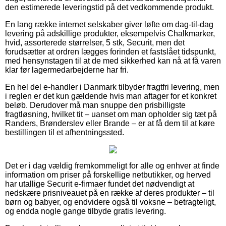
den estimerede leveringstid på det vedkommende produkt.
En lang række internet selskaber giver løfte om dag-til-dag
levering på adskillige produkter, eksempelvis Chalkmarker,
hvid, assorterede størrelser, 5 stk, Securit, men det
forudsætter at ordren lægges forinden et fastslået tidspunkt,
med hensynstagen til at de med sikkerhed kan nå at få varen
klar før lagermedarbejderne har fri.
En hel del e-handler i Danmark tilbyder fragtfri levering, men
i reglen er det kun gældende hvis man aftager for et konkret
beløb. Derudover må man snuppe den prisbilligste
fragtløsning, hvilket tit – uanset om man opholder sig tæt på
Randers, Brønderslev eller Brande – er at få dem til at køre
bestillingen til et afhentningssted.
Det er i dag vældig fremkommeligt for alle og enhver at finde
information om priser på forskellige netbutikker, og herved
har utallige Securit e-firmaer fundet det nødvendigt at
nedskære prisniveauet på en række af deres produkter – til
børn og babyer, og endvidere også til voksne – betragteligt,
og endda nogle gange tilbyde gratis levering.