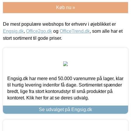
Køb nu »
De mest populære webshops for erhverv i øjeblikket er
Engsig.dk
,
Office2go.dk
og
OfficeTrend.dk
, som alle har et
stort sortiment til gode priser.
Engsig.dk har mere end 50.000 varenumre på lager, klar
til hurtig levering indenfor få dage. Sortimentet spænder
bredt, lige fra stort kontorudstyr til små produkter på
kontoret. Klik her for at se deres udvalg.
Se udvalget på Engsig.dk