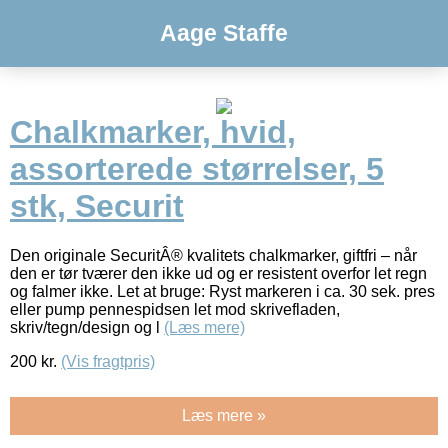
Aage Staffe
Chalkmarker, hvid,
assorterede størrelser, 5
stk, Securit
Den originale SecuritÂ® kvalitets chalkmarker, giftfri – når
den er tør tværer den ikke ud og er resistent overfor let regn
og falmer ikke. Let at bruge: Ryst markeren i ca. 30 sek. pres
eller pump pennespidsen let mod skrivefladen,
skriv/tegn/design og l
(Læs mere)
200
kr.
(Vis fragtpris)
Læs mere »