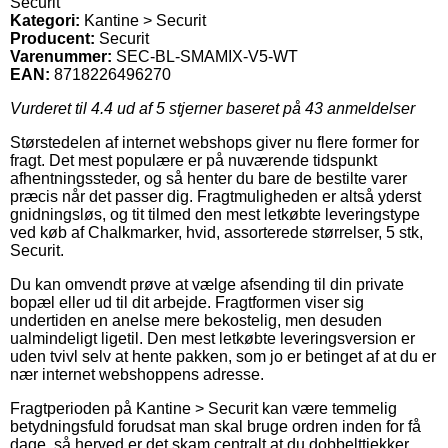
Securit
Kategori:
Kantine > Securit
Producent:
Securit
Varenummer:
SEC-BL-SMAMIX-V5-WT
EAN:
8718226496270
Vurderet til
4.4
ud af 5 stjerner baseret på
43
anmeldelser
Størstedelen af internet webshops giver nu flere former for
fragt. Det mest populære er på nuværende tidspunkt
afhentningssteder, og så henter du bare de bestilte varer
præcis når det passer dig. Fragtmuligheden er altså yderst
gnidningsløs, og tit tilmed den mest letkøbte leveringstype
ved køb af Chalkmarker, hvid, assorterede størrelser, 5 stk,
Securit.
Du kan omvendt prøve at vælge afsending til din private
bopæl eller ud til dit arbejde. Fragtformen viser sig
undertiden en anelse mere bekostelig, men desuden
ualmindeligt ligetil. Den mest letkøbte leveringsversion er
uden tvivl selv at hente pakken, som jo er betinget af at du er
nær internet webshoppens adresse.
Fragtperioden på Kantine > Securit kan være temmelig
betydningsfuld forudsat man skal bruge ordren inden for få
dage, så herved er det skam centralt at du dobbelttjekker