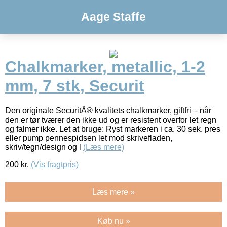
Aage Staffe
Chalkmarker, metallic, 1-2
mm, 7 stk, Securit
Den originale SecuritÂ® kvalitets chalkmarker, giftfri – når
den er tør tværer den ikke ud og er resistent overfor let regn
og falmer ikke. Let at bruge: Ryst markeren i ca. 30 sek. pres
eller pump pennespidsen let mod skrivefladen,
skriv/tegn/design og l
(Læs mere)
200
kr.
(Vis fragtpris)
Læs mere »
Køb nu »