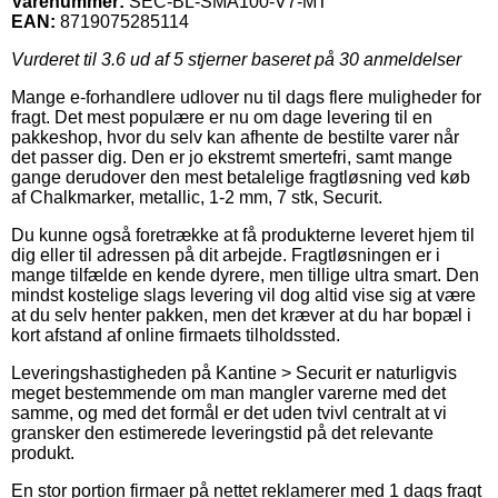
Varenummer:
SEC-BL-SMA100-V7-MT
EAN:
8719075285114
Vurderet til
3.6
ud af 5 stjerner baseret på
30
anmeldelser
Mange e-forhandlere udlover nu til dags flere muligheder for
fragt. Det mest populære er nu om dage levering til en
pakkeshop, hvor du selv kan afhente de bestilte varer når
det passer dig. Den er jo ekstremt smertefri, samt mange
gange derudover den mest betalelige fragtløsning ved køb
af Chalkmarker, metallic, 1-2 mm, 7 stk, Securit.
Du kunne også foretrække at få produkterne leveret hjem til
dig eller til adressen på dit arbejde. Fragtløsningen er i
mange tilfælde en kende dyrere, men tillige ultra smart. Den
mindst kostelige slags levering vil dog altid vise sig at være
at du selv henter pakken, men det kræver at du har bopæl i
kort afstand af online firmaets tilholdssted.
Leveringshastigheden på Kantine > Securit er naturligvis
meget bestemmende om man mangler varerne med det
samme, og med det formål er det uden tvivl centralt at vi
gransker den estimerede leveringstid på det relevante
produkt.
En stor portion firmaer på nettet reklamerer med 1 dags fragt