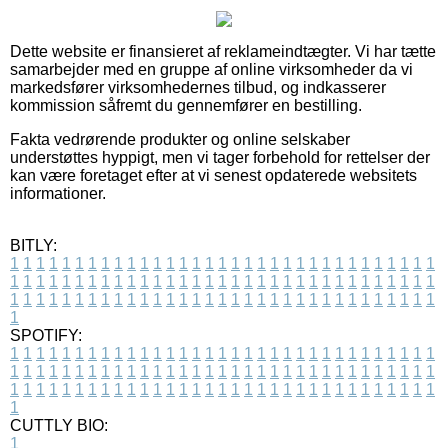
Dette website er finansieret af reklameindtægter. Vi har tætte
samarbejder med en gruppe af online virksomheder da vi
markedsfører virksomhedernes tilbud, og indkasserer
kommission såfremt du gennemfører en bestilling.
Fakta vedrørende produkter og online selskaber
understøttes hyppigt, men vi tager forbehold for rettelser der
kan være foretaget efter at vi senest opdaterede websitets
informationer.
BITLY:
1
1
1
1
1
1
1
1
1
1
1
1
1
1
1
1
1
1
1
1
1
1
1
1
1
1
1
1
1
1
1
1
1
1
1
1
1
1
1
1
1
1
1
1
1
1
1
1
1
1
1
1
1
1
1
1
1
1
1
1
1
1
1
1
1
1
1
1
1
1
1
1
1
1
1
1
1
1
1
1
1
1
1
1
1
1
1
1
1
1
1
1
1
1
1
1
1
1
1
1
SPOTIFY:
1
1
1
1
1
1
1
1
1
1
1
1
1
1
1
1
1
1
1
1
1
1
1
1
1
1
1
1
1
1
1
1
1
1
1
1
1
1
1
1
1
1
1
1
1
1
1
1
1
1
1
1
1
1
1
1
1
1
1
1
1
1
1
1
1
1
1
1
1
1
1
1
1
1
1
1
1
1
1
1
1
1
1
1
1
1
1
1
1
1
1
1
1
1
1
1
1
1
1
1
CUTTLY BIO:
1