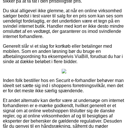
sikker på at få fat i den prisbilligste pris.
Du skal alligevel ikke glemme, at når en online virksomhed
sælger bedst i test varer til salg for en pris som kan ses som
uendeligt fordelagtig, er det undertiden være et tegn på en
svindel internet butik. Handler med kort er ikke desto mindre
omsluttet af en vedtægt, der garanterer os imod svindlende
internet forhandlere.
Generelt slår vi et slag for kortkøb eller betalinger med
mobilen. Som en anden løsning bør du bruge en
afbetalingsordning fra eksempelvis ViaBill, forudsat du har i
sinde at dække beløbet i flere bidder.
Inden folk bestiller hos en Securit e-forhandler behøver man
ideelt set sætte sig ind i shoppens forretningsvilkår, men det
er for det meste ikke særlig spændende.
Et andet alternativ kan derfor være at undersøge om internet
forhandleren er e-mærke godkendt, hvilket generelt er et
signal om at online webshoppen tilslutter sig de danske
regler, og at online virksomheden af og til besigtiges af
eksperter der behersker de gældende regulativer. Desuden
får du genvej til en håndsrækning, såfremt du møder