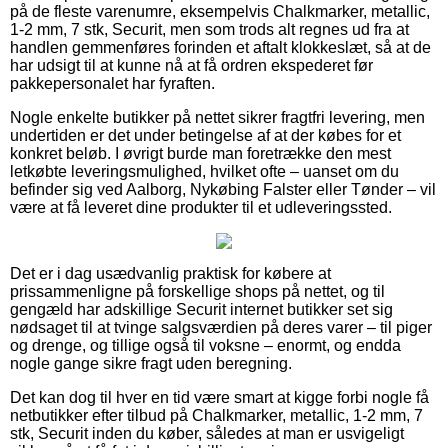
på de fleste varenumre, eksempelvis Chalkmarker, metallic,
1-2 mm, 7 stk, Securit, men som trods alt regnes ud fra at
handlen gemmenføres forinden et aftalt klokkeslæt, så at de
har udsigt til at kunne nå at få ordren ekspederet før
pakkepersonalet har fyraften.
Nogle enkelte butikker på nettet sikrer fragtfri levering, men
undertiden er det under betingelse af at der købes for et
konkret beløb. I øvrigt burde man foretrække den mest
letkøbte leveringsmulighed, hvilket ofte – uanset om du
befinder sig ved Aalborg, Nykøbing Falster eller Tønder – vil
være at få leveret dine produkter til et udleveringssted.
Det er i dag usædvanlig praktisk for købere at
prissammenligne på forskellige shops på nettet, og til
gengæld har adskillige Securit internet butikker set sig
nødsaget til at tvinge salgsværdien på deres varer – til piger
og drenge, og tillige også til voksne – enormt, og endda
nogle gange sikre fragt uden beregning.
Det kan dog til hver en tid være smart at kigge forbi nogle få
netbutikker efter tilbud på Chalkmarker, metallic, 1-2 mm, 7
stk, Securit inden du køber, således at man er usvigeligt