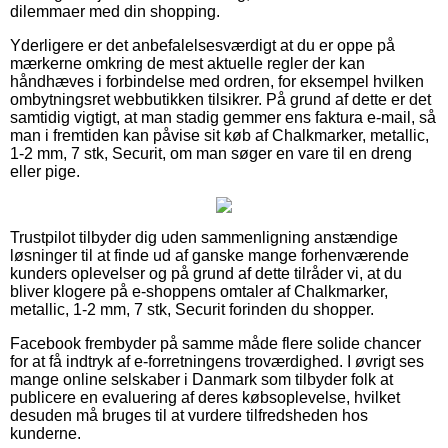
dilemmaer med din shopping.
Yderligere er det anbefalelsesværdigt at du er oppe på
mærkerne omkring de mest aktuelle regler der kan
håndhæves i forbindelse med ordren, for eksempel hvilken
ombytningsret webbutikken tilsikrer. På grund af dette er det
samtidig vigtigt, at man stadig gemmer ens faktura e-mail, så
man i fremtiden kan påvise sit køb af Chalkmarker, metallic,
1-2 mm, 7 stk, Securit, om man søger en vare til en dreng
eller pige.
Trustpilot tilbyder dig uden sammenligning anstændige
løsninger til at finde ud af ganske mange forhenværende
kunders oplevelser og på grund af dette tilråder vi, at du
bliver klogere på e-shoppens omtaler af Chalkmarker,
metallic, 1-2 mm, 7 stk, Securit forinden du shopper.
Facebook frembyder på samme måde flere solide chancer
for at få indtryk af e-forretningens troværdighed. I øvrigt ses
mange online selskaber i Danmark som tilbyder folk at
publicere en evaluering af deres købsoplevelse, hvilket
desuden må bruges til at vurdere tilfredsheden hos
kunderne.