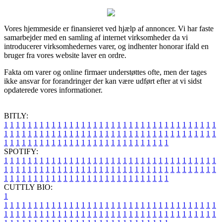
Vores hjemmeside er finansieret ved hjælp af annoncer. Vi har faste
samarbejder med en samling af internet virksomheder da vi
introducerer virksomhedernes varer, og indhenter honorar ifald en
bruger fra vores website laver en ordre.
Fakta om varer og online firmaer understøttes ofte, men der tages
ikke ansvar for forandringer der kan være udført efter at vi sidst
opdaterede vores informationer.
BITLY:
1
1
1
1
1
1
1
1
1
1
1
1
1
1
1
1
1
1
1
1
1
1
1
1
1
1
1
1
1
1
1
1
1
1
1
1
1
1
1
1
1
1
1
1
1
1
1
1
1
1
1
1
1
1
1
1
1
1
1
1
1
1
1
1
1
1
1
1
1
1
1
1
1
1
1
1
1
1
1
1
1
1
1
1
1
1
1
1
1
1
1
1
1
1
1
1
1
1
1
1
SPOTIFY:
1
1
1
1
1
1
1
1
1
1
1
1
1
1
1
1
1
1
1
1
1
1
1
1
1
1
1
1
1
1
1
1
1
1
1
1
1
1
1
1
1
1
1
1
1
1
1
1
1
1
1
1
1
1
1
1
1
1
1
1
1
1
1
1
1
1
1
1
1
1
1
1
1
1
1
1
1
1
1
1
1
1
1
1
1
1
1
1
1
1
1
1
1
1
1
1
1
1
1
1
CUTTLY BIO:
1
1
1
1
1
1
1
1
1
1
1
1
1
1
1
1
1
1
1
1
1
1
1
1
1
1
1
1
1
1
1
1
1
1
1
1
1
1
1
1
1
1
1
1
1
1
1
1
1
1
1
1
1
1
1
1
1
1
1
1
1
1
1
1
1
1
1
1
1
1
1
1
1