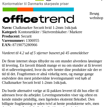
Besøg
webshop
Navn:
Chalkmarker Securit hvid 1-2mm 1stk/pak
Kategori:
Kontorartikler / Skriveredskaber / Markere
Producent:
Securit
Varenummer:
1306955
EAN:
8719075280966
Vurderet til
4.2
ud af 5 stjerner baseret på
45
anmeldelser
De fleste internet shops tilbyder nu om stunder alverdens løsninger
til levering. En favorit iblandt mange er nu om stunder at få leveret
til et udleveringssted, hvor du selv henter dine produkter når der er
tid til det. Fragtformen er altså virkelig nem, og mange gange
endvidere den mest prisbevidste leveringsmanér ved køb af
Chalkmarker Securit hvid 1-2mm 1stk/pak.
Du burde alternativt vælge at få pakken leveret til dit hus eller til
adressen hvor du arbejder. Leveringsmetoden viser sig oftest en
kende mindre prisbillig, men ligeledes ekstremt fleksibel. Den
billigste fragtløsning er uden tvivl at hente produkterne selv, men