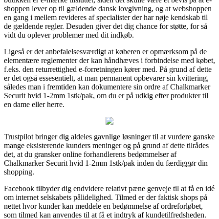
shoppen lever op til gældende dansk lovgivning, og at webshoppen
en gang i mellem revideres af specialister der har nøje kendskab til
de gældende regler. Desuden giver det dig chance for støtte, for så
vidt du oplever problemer med dit indkøb.
Ligeså er det anbefalelsesværdigt at køberen er opmærksom på de
elementære reglementer der kan håndhæves i forbindelse med købet,
f.eks. den returrettighed e-forretningen kører med. På grund af dette
er det også essesentielt, at man permanent opbevarer sin kvittering,
således man i fremtiden kan dokumentere sin ordre af Chalkmarker
Securit hvid 1-2mm 1stk/pak, om du er på udkig efter produkter til
en dame eller herre.
Trustpilot bringer dig aldeles gavnlige løsninger til at vurdere ganske
mange eksisterende kunders meninger og på grund af dette tilrådes
det, at du gransker online forhandlerens bedømmelser af
Chalkmarker Securit hvid 1-2mm 1stk/pak inden du færdiggør din
shopping.
Facebook tilbyder dig endvidere relativt pæne genveje til at få en idé
om internet selskabets pålidelighed. Tilmed er der faktisk shops på
nettet hvor kunder kan meddele en bedømmelse af ordreforløbet,
som tilmed kan anvendes til at få et indtryk af kundetilfredsheden.