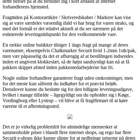
dette beroer på at du befinder dig i kort afstand af internet
forhandlerens hjemsted.
Fragttiden på Kontorartikler / Skriveredskaber / Markere kan vise
sig at være særdeles væsentlig ifald vi har brug for varen straks, og
med det formål er det relativt aktuelt at du ser nærmere på det
estimerede leveringstidspunkt for den vedkommende vare.
En række online butikker tilsiger 1 dags fragt på mange af deres
varenumre, eksempelvis Chalkmarker Securit hvid 1-2mm 1stk/pak,
men vær påpasselig da det er afhængig af at bestillingen indsendes
inden et angivent klokkeslæt, så de højst sandsynligt kan nå at få
pakken skippet afsted inden pakkemedarbejderne har fri.
Nogle online forhandlere garanterer fragt uden omkostninger, men
for det meste kun såfremt du indkøber for et præcist beløb.
Derudover kunne du beslutte sig for den billigste leveringsudgave,
hvilket i mange tilfælde – ligegyldigt om du opholder sig i Køge,
Vordingborg eller Lystrup – vil blive at få fragtfirmaet til at køre
varerne til et afhentningssted.
Det er jo virkelig problemfrit for almindelige mennesker at
sammenholde priser i blandt flere internet shops, og ergo har flere
Securit e-shops ikke kunne slippe for at nedbringe priserne på deres