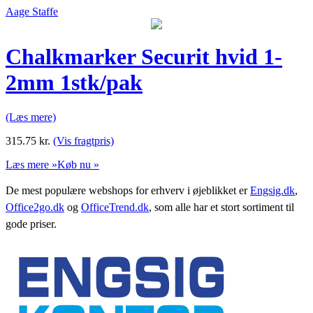
Aage Staffe
Chalkmarker Securit hvid 1-
2mm 1stk/pak
(Læs mere)
315.75
kr.
(Vis fragtpris)
Læs mere »
Køb nu »
De mest populære webshops for erhverv i øjeblikket er
Engsig.dk
,
Office2go.dk
og
OfficeTrend.dk
, som alle har et stort sortiment til
gode priser.