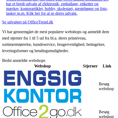
har et bredt udvalg af elektronik, emballage, etiketter og
mærker, kontorartikler, hobby, skolestart, gæstebøger og foto,
tasker m.m. Klik her for at se deres udvalg.
Se udvalget på OfficeTrend.dk
Vi har gennemgået de mest populære webshops og anmeldt dem
med stjerner fra 1 til 5 ud fra bl.a. deres prisniveau,
sortimentstørrelse, kundeservice, brugervenlighed, betingelser,
leveringsformer og betalingsmuligheder.
Bedst anmeldte webshops
Webshop
Stjerner
Link
Besøg
webshop
Besøg
webshop