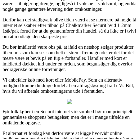
varer – til piger og drenge, og ligeså til voksne – voldsomt, og endda
nogle gange garantere levering uden omkostninger.
Derfor kan det stadigvæk blive tiden værd at se nærmere på nogle få
internet selskaber efter tilbud på Chalkmarker Securit hvid 1-2mm
1stk/pak forud for at du gennemfører din handel, så du ikke er i tvivl
om at modtage den skarpeste pris.
Du bør imidlertid være obs på, at ifald en netshop sælger produkter
til en pris som kan ses som helt ekstremt fremragende, er det for det
meste være et bevis på en fup e-forhandler. Handler med kort er
imidlertid dækket ind under en orden, som begunstiger dig overfor
bedrageriske online forretninger.
Vi anbefaler køb med kort eller MobilePay. Som en alternativ
mulighed kunne du drage fordel af en afdragsløsning fra fx ViaBill,
hvis du vil afbetale omkostningerne ude i fremtiden.
Før folk køber i en Securit internet virksomhed bør man principielt
gennemlæse shoppens betingelser, men det er i mange tilfælde en
omfattende opgave.
Et alternativt forslag kan derfor være at kigge hvorvidt online
butikken er e-mærke tilsluttet, siden det skulle være et bevis på at e-