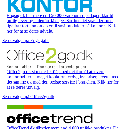
Engsig.dk har mere end 50.000 varenumre på lager, klar til
hurtig levering indenfor få dage. Sortimentet spænder bredt,
lige fra stort kontorudstyr til små produkter på kontoret. Klik
her for at se deres udvalg.
Se udvalget på Engsig.dk
Office2go.dk startede i 2011, med det formål at levere
kontormøbler til meget konkurrencedygtige priser, leveret med
det samme og med den bedste service i branchen. Klik her for
at se deres udvalg.
Se udvalget på Office2go.dk
OfficeTrend.dk tilbyder mere end 4.000 unikke produkter. De