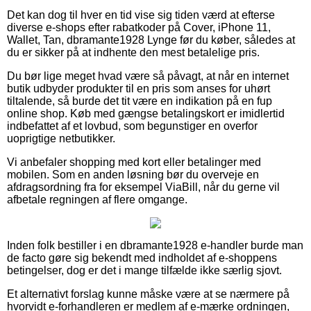
Det kan dog til hver en tid vise sig tiden værd at efterse
diverse e-shops efter rabatkoder på Cover, iPhone 11,
Wallet, Tan, dbramante1928 Lynge før du køber, således at
du er sikker på at indhente den mest betalelige pris.
Du bør lige meget hvad være så påvagt, at når en internet
butik udbyder produkter til en pris som anses for uhørt
tiltalende, så burde det tit være en indikation på en fup
online shop. Køb med gængse betalingskort er imidlertid
indbefattet af et lovbud, som begunstiger en overfor
uoprigtige netbutikker.
Vi anbefaler shopping med kort eller betalinger med
mobilen. Som en anden løsning bør du overveje en
afdragsordning fra for eksempel ViaBill, når du gerne vil
afbetale regningen af flere omgange.
Inden folk bestiller i en dbramante1928 e-handler burde man
de facto gøre sig bekendt med indholdet af e-shoppens
betingelser, dog er det i mange tilfælde ikke særlig sjovt.
Et alternativt forslag kunne måske være at se nærmere på
hvorvidt e-forhandleren er medlem af e-mærke ordningen,