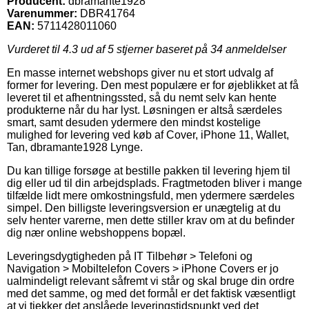
Producent:
dbramante1928
Varenummer:
DBR41764
EAN:
5711428011060
Vurderet til
4.3
ud af 5 stjerner baseret på
34
anmeldelser
En masse internet webshops giver nu et stort udvalg af
former for levering. Den mest populære er for øjeblikket at få
leveret til et afhentningssted, så du nemt selv kan hente
produkterne når du har lyst. Løsningen er altså særdeles
smart, samt desuden ydermere den mindst kostelige
mulighed for levering ved køb af Cover, iPhone 11, Wallet,
Tan, dbramante1928 Lynge.
Du kan tillige forsøge at bestille pakken til levering hjem til
dig eller ud til din arbejdsplads. Fragtmetoden bliver i mange
tilfælde lidt mere omkostningsfuld, men ydermere særdeles
simpel. Den billigste leveringsversion er unægtelig at du
selv henter varerne, men dette stiller krav om at du befinder
dig nær online webshoppens bopæl.
Leveringsdygtigheden på IT Tilbehør > Telefoni og
Navigation > Mobiltelefon Covers > iPhone Covers er jo
ualmindeligt relevant såfremt vi står og skal bruge din ordre
med det samme, og med det formål er det faktisk væsentligt
at vi tjekker det anslåede leveringstidspunkt ved det