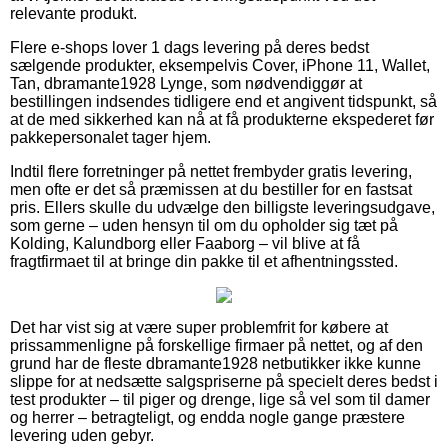
relevante produkt.
Flere e-shops lover 1 dags levering på deres bedst
sælgende produkter, eksempelvis Cover, iPhone 11, Wallet,
Tan, dbramante1928 Lynge, som nødvendiggør at
bestillingen indsendes tidligere end et angivent tidspunkt, så
at de med sikkerhed kan nå at få produkterne ekspederet før
pakkepersonalet tager hjem.
Indtil flere forretninger på nettet frembyder gratis levering,
men ofte er det så præmissen at du bestiller for en fastsat
pris. Ellers skulle du udvælge den billigste leveringsudgave,
som gerne – uden hensyn til om du opholder sig tæt på
Kolding, Kalundborg eller Faaborg – vil blive at få
fragtfirmaet til at bringe din pakke til et afhentningssted.
Det har vist sig at være super problemfrit for købere at
prissammenligne på forskellige firmaer på nettet, og af den
grund har de fleste dbramante1928 netbutikker ikke kunne
slippe for at nedsætte salgspriserne på specielt deres bedst i
test produkter – til piger og drenge, lige så vel som til damer
og herrer – betragteligt, og endda nogle gange præstere
levering uden gebyr.