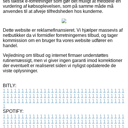
ses faktisk e-forretninger som gør det muligt at meddele en
vurdering af købsoplevelsen, som på samme måde må
anvendes til at afveje tilfredsheden hos kunderne.
Dette website er reklamefinansieret. Vi hjælper massevis af
netbutikker da vi formidler forretningernes tilbud, og tager
kommission om en bruger fra vores website udfører en
handel.
Vejledning om tilbud og internet firmaer understøttes
rutinemæssigt, men vi giver ingen garanti imod korrektioner
der eventuelt er realiseret siden vi nyligst opdaterede de
viste oplysninger.
BITLY:
1
1
1
1
1
1
1
1
1
1
1
1
1
1
1
1
1
1
1
1
1
1
1
1
1
1
1
1
1
1
1
1
1
1
1
1
1
1
1
1
1
1
1
1
1
1
1
1
1
1
1
1
1
1
1
1
1
1
1
1
1
1
1
1
1
1
1
1
1
1
1
1
1
1
1
1
1
1
1
1
1
1
1
1
1
1
1
1
1
1
1
1
1
1
1
1
1
1
1
1
SPOTIFY:
1
1
1
1
1
1
1
1
1
1
1
1
1
1
1
1
1
1
1
1
1
1
1
1
1
1
1
1
1
1
1
1
1
1
1
1
1
1
1
1
1
1
1
1
1
1
1
1
1
1
1
1
1
1
1
1
1
1
1
1
1
1
1
1
1
1
1
1
1
1
1
1
1
1
1
1
1
1
1
1
1
1
1
1
1
1
1
1
1
1
1
1
1
1
1
1
1
1
1