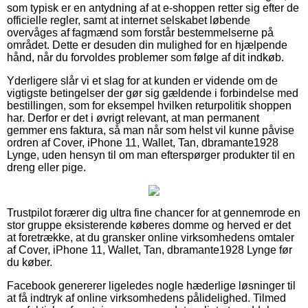
som typisk er en antydning af at e-shoppen retter sig efter de
officielle regler, samt at internet selskabet løbende
overvåges af fagmænd som forstår bestemmelserne på
området. Dette er desuden din mulighed for en hjælpende
hånd, når du forvoldes problemer som følge af dit indkøb.
Yderligere slår vi et slag for at kunden er vidende om de
vigtigste betingelser der gør sig gældende i forbindelse med
bestillingen, som for eksempel hvilken returpolitik shoppen
har. Derfor er det i øvrigt relevant, at man permanent
gemmer ens faktura, så man når som helst vil kunne påvise
ordren af Cover, iPhone 11, Wallet, Tan, dbramante1928
Lynge, uden hensyn til om man efterspørger produkter til en
dreng eller pige.
Trustpilot forærer dig ultra fine chancer for at gennemrode en
stor gruppe eksisterende køberes domme og herved er det
at foretrække, at du gransker online virksomhedens omtaler
af Cover, iPhone 11, Wallet, Tan, dbramante1928 Lynge før
du køber.
Facebook genererer ligeledes nogle hæderlige løsninger til
at få indtryk af online virksomhedens pålidelighed. Tilmed