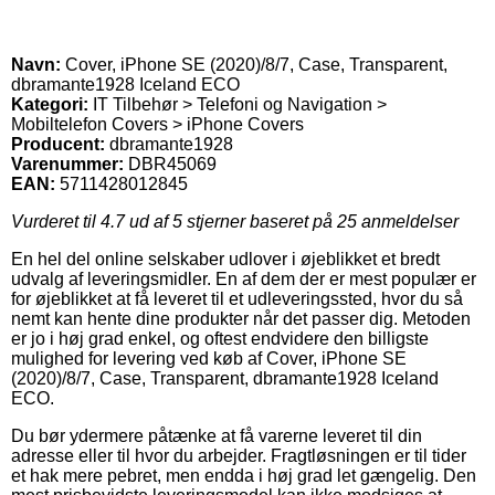
Navn:
Cover, iPhone SE (2020)/8/7, Case, Transparent,
dbramante1928 Iceland ECO
Kategori:
IT Tilbehør > Telefoni og Navigation >
Mobiltelefon Covers > iPhone Covers
Producent:
dbramante1928
Varenummer:
DBR45069
EAN:
5711428012845
Vurderet til
4.7
ud af 5 stjerner baseret på
25
anmeldelser
En hel del online selskaber udlover i øjeblikket et bredt
udvalg af leveringsmidler. En af dem der er mest populær er
for øjeblikket at få leveret til et udleveringssted, hvor du så
nemt kan hente dine produkter når det passer dig. Metoden
er jo i høj grad enkel, og oftest endvidere den billigste
mulighed for levering ved køb af Cover, iPhone SE
(2020)/8/7, Case, Transparent, dbramante1928 Iceland
ECO.
Du bør ydermere påtænke at få varerne leveret til din
adresse eller til hvor du arbejder. Fragtløsningen er til tider
et hak mere pebret, men endda i høj grad let gængelig. Den