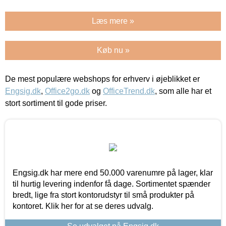
Læs mere »
Køb nu »
De mest populære webshops for erhverv i øjeblikket er
Engsig.dk
,
Office2go.dk
og
OfficeTrend.dk
, som alle har et
stort sortiment til gode priser.
Engsig.dk har mere end 50.000 varenumre på lager, klar
til hurtig levering indenfor få dage. Sortimentet spænder
bredt, lige fra stort kontorudstyr til små produkter på
kontoret. Klik her for at se deres udvalg.