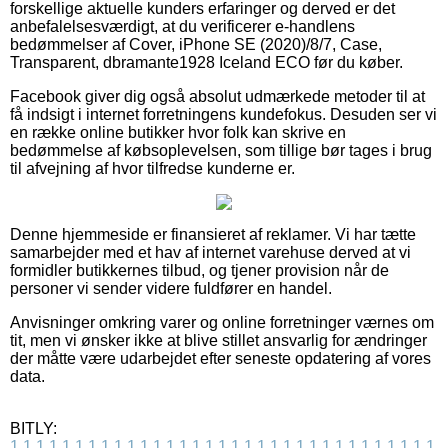
forskellige aktuelle kunders erfaringer og derved er det
anbefalelsesværdigt, at du verificerer e-handlens
bedømmelser af Cover, iPhone SE (2020)/8/7, Case,
Transparent, dbramante1928 Iceland ECO før du køber.
Facebook giver dig også absolut udmærkede metoder til at
få indsigt i internet forretningens kundefokus. Desuden ser vi
en række online butikker hvor folk kan skrive en
bedømmelse af købsoplevelsen, som tillige bør tages i brug
til afvejning af hvor tilfredse kunderne er.
Denne hjemmeside er finansieret af reklamer. Vi har tætte
samarbejder med et hav af internet varehuse derved at vi
formidler butikkernes tilbud, og tjener provision når de
personer vi sender videre fuldfører en handel.
Anvisninger omkring varer og online forretninger værnes om
tit, men vi ønsker ikke at blive stillet ansvarlig for ændringer
der måtte være udarbejdet efter seneste opdatering af vores
data.
BITLY:
1
1
1
1
1
1
1
1
1
1
1
1
1
1
1
1
1
1
1
1
1
1
1
1
1
1
1
1
1
1
1
1
1