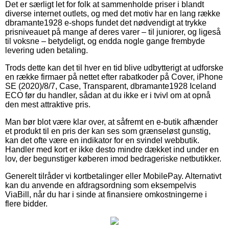
Det er særligt let for folk at sammenholde priser i blandt
diverse internet outlets, og med det motiv har en lang række
dbramante1928 e-shops fundet det nødvendigt at trykke
prisniveauet på mange af deres varer – til juniorer, og ligeså
til voksne – betydeligt, og endda nogle gange frembyde
levering uden betaling.
Trods dette kan det til hver en tid blive udbytterigt at udforske
en række firmaer på nettet efter rabatkoder på Cover, iPhone
SE (2020)/8/7, Case, Transparent, dbramante1928 Iceland
ECO før du handler, sådan at du ikke er i tvivl om at opnå
den mest attraktive pris.
Man bør blot være klar over, at såfremt en e-butik afhænder
et produkt til en pris der kan ses som grænseløst gunstig,
kan det ofte være en indikator for en svindel webbutik.
Handler med kort er ikke desto mindre dækket ind under en
lov, der begunstiger køberen imod bedrageriske netbutikker.
Generelt tilråder vi kortbetalinger eller MobilePay. Alternativt
kan du anvende en afdragsordning som eksempelvis
ViaBill, når du har i sinde at finansiere omkostningerne i
flere bidder.