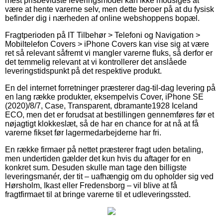
mest prisbevidste leveringsmodel kan ikke modsiges at
være at hente varerne selv, men dette beroer på at du fysisk
befinder dig i nærheden af online webshoppens bopæl.
Fragtperioden på IT Tilbehør > Telefoni og Navigation >
Mobiltelefon Covers > iPhone Covers kan vise sig at være
ret så relevant såfremt vi mangler varerne fluks, så derfor er
det temmelig relevant at vi kontrollerer det anslåede
leveringstidspunkt på det respektive produkt.
En del internet forretninger præsterer dag-til-dag levering på
en lang række produkter, eksempelvis Cover, iPhone SE
(2020)/8/7, Case, Transparent, dbramante1928 Iceland
ECO, men det er forudsat at bestillingen gennemføres før et
nøjagtigt klokkeslæt, så de har en chance for at nå at få
varerne fikset før lagermedarbejderne har fri.
En række firmaer på nettet præsterer fragt uden betaling,
men undertiden gælder det kun hvis du aftager for en
konkret sum. Desuden skulle man tage den billigste
leveringsmanér, der tit – uafhængig om du opholder sig ved
Hørsholm, Ikast eller Fredensborg – vil blive at få
fragtfirmaet til at bringe varerne til et udleveringssted.