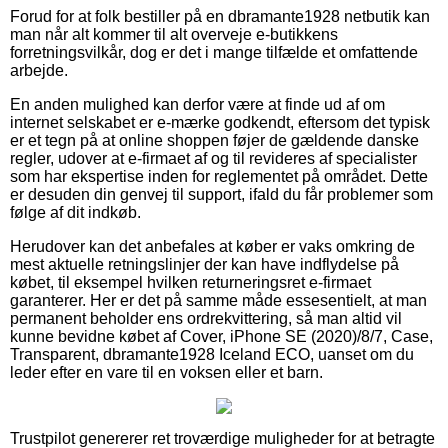
Forud for at folk bestiller på en dbramante1928 netbutik kan
man når alt kommer til alt overveje e-butikkens
forretningsvilkår, dog er det i mange tilfælde et omfattende
arbejde.
En anden mulighed kan derfor være at finde ud af om
internet selskabet er e-mærke godkendt, eftersom det typisk
er et tegn på at online shoppen føjer de gældende danske
regler, udover at e-firmaet af og til revideres af specialister
som har ekspertise inden for reglementet på området. Dette
er desuden din genvej til support, ifald du får problemer som
følge af dit indkøb.
Herudover kan det anbefales at køber er vaks omkring de
mest aktuelle retningslinjer der kan have indflydelse på
købet, til eksempel hvilken returneringsret e-firmaet
garanterer. Her er det på samme måde essesentielt, at man
permanent beholder ens ordrekvittering, så man altid vil
kunne bevidne købet af Cover, iPhone SE (2020)/8/7, Case,
Transparent, dbramante1928 Iceland ECO, uanset om du
leder efter en vare til en voksen eller et barn.
Trustpilot genererer ret troværdige muligheder for at betragte