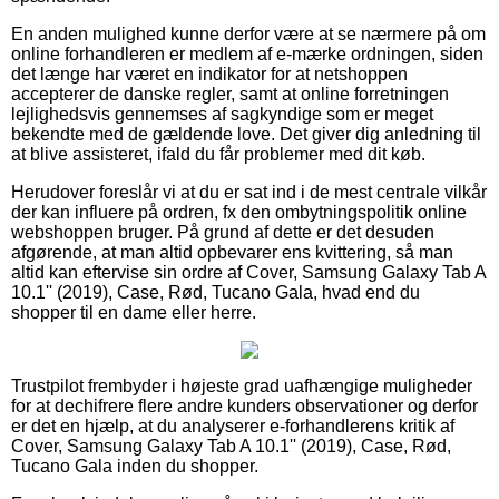
En anden mulighed kunne derfor være at se nærmere på om
online forhandleren er medlem af e-mærke ordningen, siden
det længe har været en indikator for at netshoppen
accepterer de danske regler, samt at online forretningen
lejlighedsvis gennemses af sagkyndige som er meget
bekendte med de gældende love. Det giver dig anledning til
at blive assisteret, ifald du får problemer med dit køb.
Herudover foreslår vi at du er sat ind i de mest centrale vilkår
der kan influere på ordren, fx den ombytningspolitik online
webshoppen bruger. På grund af dette er det desuden
afgørende, at man altid opbevarer ens kvittering, så man
altid kan eftervise sin ordre af Cover, Samsung Galaxy Tab A
10.1'' (2019), Case, Rød, Tucano Gala, hvad end du
shopper til en dame eller herre.
Trustpilot frembyder i højeste grad uafhængige muligheder
for at dechifrere flere andre kunders observationer og derfor
er det en hjælp, at du analyserer e-forhandlerens kritik af
Cover, Samsung Galaxy Tab A 10.1'' (2019), Case, Rød,
Tucano Gala inden du shopper.