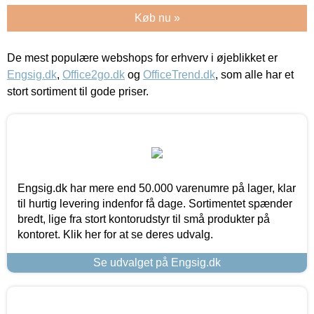
Køb nu »
De mest populære webshops for erhverv i øjeblikket er
Engsig.dk
,
Office2go.dk
og
OfficeTrend.dk
, som alle har et
stort sortiment til gode priser.
Engsig.dk har mere end 50.000 varenumre på lager, klar
til hurtig levering indenfor få dage. Sortimentet spænder
bredt, lige fra stort kontorudstyr til små produkter på
kontoret. Klik her for at se deres udvalg.
Se udvalget på Engsig.dk