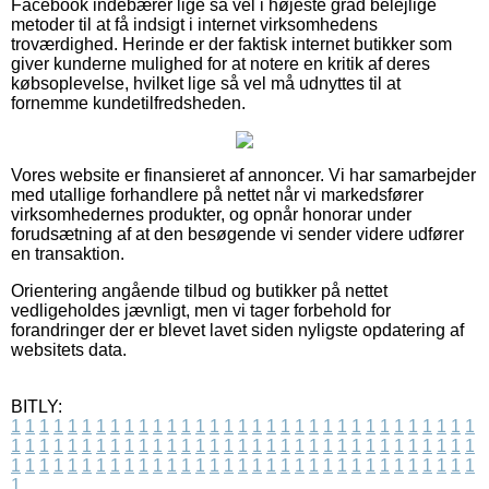
Facebook indebærer lige så vel i højeste grad belejlige
metoder til at få indsigt i internet virksomhedens
troværdighed. Herinde er der faktisk internet butikker som
giver kunderne mulighed for at notere en kritik af deres
købsoplevelse, hvilket lige så vel må udnyttes til at
fornemme kundetilfredsheden.
Vores website er finansieret af annoncer. Vi har samarbejder
med utallige forhandlere på nettet når vi markedsfører
virksomhedernes produkter, og opnår honorar under
forudsætning af at den besøgende vi sender videre udfører
en transaktion.
Orientering angående tilbud og butikker på nettet
vedligeholdes jævnligt, men vi tager forbehold for
forandringer der er blevet lavet siden nyligste opdatering af
websitets data.
BITLY:
1
1
1
1
1
1
1
1
1
1
1
1
1
1
1
1
1
1
1
1
1
1
1
1
1
1
1
1
1
1
1
1
1
1
1
1
1
1
1
1
1
1
1
1
1
1
1
1
1
1
1
1
1
1
1
1
1
1
1
1
1
1
1
1
1
1
1
1
1
1
1
1
1
1
1
1
1
1
1
1
1
1
1
1
1
1
1
1
1
1
1
1
1
1
1
1
1
1
1
1