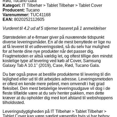
Rød, Tucano Gala
Kategori:
IT Tilbehør > Tablet Tilbehør > Tablet Cover
Producent:
Tucano
Varenummer:
TUC41168
EAN:
8020252112605
Vurderet til
4.2
ud af 5 stjerner baseret på
1
anmeldelser
Størstedelen af e-firmaer giver på nuværende tidspunkt
diverse leveringsmåder. En af de mest benyttede er lige nu
at få leveret til et udleveringssted, så du selv har mulighed
for at hente dine nye produkter når det passer dig.
Fragtmetoden er altså vældig let, og oftest tillige den mindst
kostelige type af levering ved køb af Cover, Samsung
Galaxy Tab A 10.1'' (2019), Case, Rød, Tucano Gala.
Du bør også prøve at bestille produkterne til levering til din
lejlighed eller ud til dit arbejdes adresse. Leveringsmetoden
er oftest en kende mere pebret, men omvendt i høj grad
fleksibel. Den mest betalelige leveringsudgave vil dog i de
fleste tilfælde være at du selv henter pakken, men dette
kræver at du opholder dig med kort afstand til webshoppens
tilholdssted.
Leveringsdygtigheden på IT Tilbehør > Tablet Tilbehør >
Tablet Cover kan være særligt væsentlig hvis vi har behov