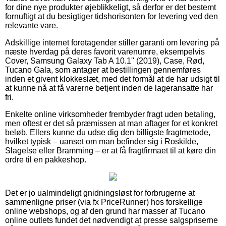
for dine nye produkter øjeblikkeligt, så derfor er det bestemt
fornuftigt at du besigtiger tidshorisonten for levering ved den
relevante vare.
Adskillige internet foretagender stiller garanti om levering på
næste hverdag på deres favorit varenumre, eksempelvis
Cover, Samsung Galaxy Tab A 10.1'' (2019), Case, Rød,
Tucano Gala, som antager at bestillingen gennemføres
inden et givent klokkeslæt, med det formål at de har udsigt til
at kunne nå at få varerne betjent inden de lageransatte har
fri.
Enkelte online virksomheder frembyder fragt uden betaling,
men oftest er det så præmissen at man aftager for et konkret
beløb. Ellers kunne du udse dig den billigste fragtmetode,
hvilket typisk – uanset om man befinder sig i Roskilde,
Slagelse eller Bramming – er at få fragtfirmaet til at køre din
ordre til en pakkeshop.
Det er jo ualmindeligt gnidningsløst for forbrugerne at
sammenligne priser (via fx PriceRunner) hos forskellige
online webshops, og af den grund har masser af Tucano
online outlets fundet det nødvendigt at presse salgspriserne