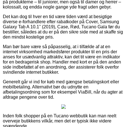
på produkterne – til juniorer, men også til damer og herrer –
kolossalt, og endda nogle gange yde fragt uden gebyr.
Det kan dog til hver en tid være tiden værd at besigtige
diverse e-forhandlere efter rabatkoder på Cover, Samsung
Galaxy Tab A 10.1'' (2019), Case, Rød, Tucano Gala før du
bestiller, således at du er på den sikre side med at skaffe sig
den mindst kostelige pris.
Man bør bare være så påpasselig, at i tilfælde af at en
internet virksomhed markedsfører produkter til en pris der
anses for usædvanlig attraktiv, kan det tit være en indikator
for en bedragerisk shop. Handler med kort er på den anden
side indbefattet af en anordning, der assisterer folk overfor
svindlende internet butikker.
Generelt går vi ind for køb med gængse betalingskort eller
mobilbetaling. Alternativt bør du udnytte en
afbetalingsordning som for eksempel ViaBill, når du agter at
afdrage pengene over tid.
Inden folk shopper på en Tucano webbutik kan man reelt
overveje butikkens vilkår, men det er typisk ikke videre
spændende.