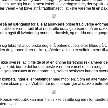
 beslutte sig for den mest letkøbte leveringsmåde, der typisk –
r Vejen – vil blive at få fragtfirmaet til at køre varerne til en p
et så let gængeligt for alle at analysere priser fra diverse e-forh
butikker været nødt til at nedsætte udsalgspriserne på en række 
den også til kvinder og mænd – drastisk, og endda nogle gange
e sig lukrativt at udforske nogle få online outlets efter tilbud
n du gennemfører dit køb, således at man er velinformeret til 
ke overse, at i tilfælde af at en online forretning reklamerer der
lig letkøbt, burde det for det meste være en varsel om en uægte 
digvis omsluttet af en anordning, hvilket beskytter kunden overf
for kortbetalinger eller betalinger med mobilen. Som en alternat
g som eksempelvis ViaBill, når du efterspørger at dække beløbet
n Fourze webbutik kan man helt sikkert sætte sig ind i forhandle
interessant.