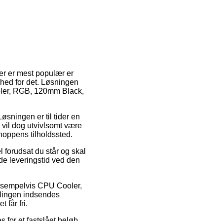
er er mest populær er
ghed for det. Løsningen
ooler, RGB, 120mm Black,
Løsningen er til tider en
 vil dog utvivlsomt være
hoppens tilholdssted.
 forudsat du står og skal
de leveringstid ved den
eksempelvis CPU Cooler,
lingen indsendes
 får fri.
s for et fastslået beløb.