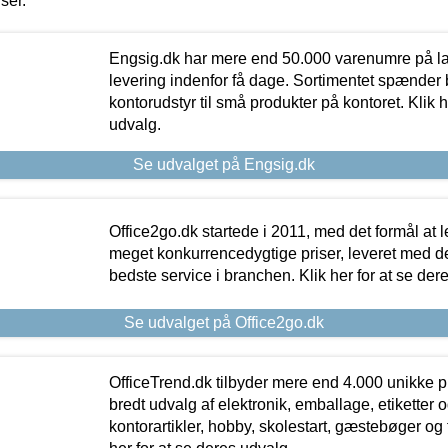
iser.
Engsig.dk har mere end 50.000 varenumre på lager
levering indenfor få dage. Sortimentet spænder br
kontorudstyr til små produkter på kontoret. Klik h
udvalg.
Se udvalget på Engsig.dk
Office2go.dk startede i 2011, med det formål at l
meget konkurrencedygtige priser, leveret med
bedste service i branchen. Klik her for at se der
Se udvalget på Office2go.dk
OfficeTrend.dk tilbyder mere end 4.000 unikke p
bredt udvalg af elektronik, emballage, etiketter 
kontorartikler, hobby, skolestart, gæstebøger og 