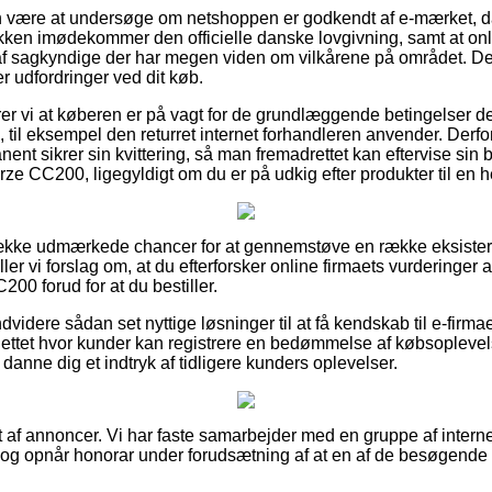
 være at undersøge om netshoppen er godkendt af e-mærket, d
kken imødekommer den officielle danske lovgivning, samt at onl
f sagkyndige der har megen viden om vilkårene på området. De
r udfordringer ved dit køb.
 vi at køberen er på vagt for de grundlæggende betingelser de
til eksempel den returret internet forhandleren anvender. Derfor 
nt sikrer sin kvittering, så man fremadrettet kan eftervise sin 
 CC200, ligegyldigt om du er på udkig efter produkter til en h
 række udmærkede chancer for at gennemstøve en række eksiste
ller vi forslag om, at du efterforsker online firmaets vurderinge
0 forud for at du bestiller.
videre sådan set nyttige løsninger til at få kendskab til e-fir
 nettet hvor kunder kan registrere en bedømmelse af købsoplev
danne dig et indtryk af tidligere kunders oplevelser.
 af annoncer. Vi har faste samarbejder med en gruppe af internet
, og opnår honorar under forudsætning af at en af de besøgende