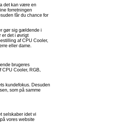
a det kan være en
ine forretningen
suden får du chance for
r gør sig gældende i
er det i øvrigt
bestilling af CPU Cooler,
erre eller dame.
rende brugeres
r af CPU Cooler, RGB,
maets kundefokus. Desuden
elsen, som på samme
 selskaber idet vi
 på vores website