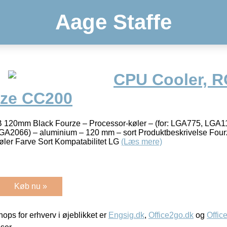
Aage Staffe
CPU Cooler, 
rze CC200
120mm Black Fourze – Processor-køler – (for: LGA775, LGA1
A2066) – aluminium – 120 mm – sort Produktbeskrivelse Fourz
øler Farve Sort Kompatabilitet LG
(Læs mere)
Køb nu »
ps for erhverv i øjeblikket er
Engsig.dk
,
Office2go.dk
og
Offic