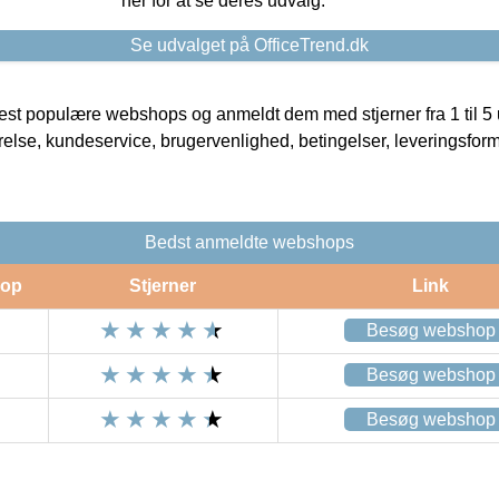
her for at se deres udvalg.
Se udvalget på OfficeTrend.dk
t populære webshops og anmeldt dem med stjerner fra 1 til 5 ud
rrelse, kundeservice, brugervenlighed, betingelser, leveringsfor
Bedst anmeldte webshops
op
Stjerner
Link
Besøg webshop
Besøg webshop
Besøg webshop