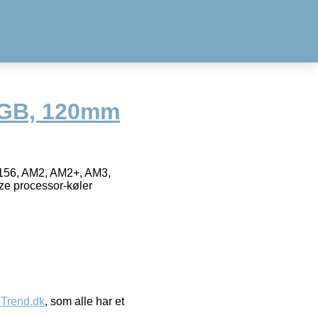
RGB, 120mm
156, AM2, AM2+, AM3,
e processor-køler
eTrend.dk
, som alle har et