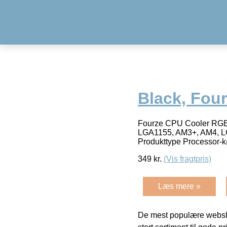
Black, Fou
Fourze CPU Cooler RGB 
LGA1155, AM3+, AM4, LG
Produkttype Processor-k
349
kr.
(Vis fragtpris)
Læs mere »
De mest populære websho