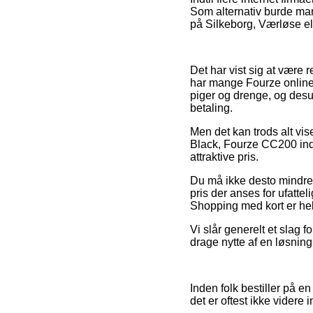
Som alternativ burde man
på Silkeborg, Værløse elle
Det har vist sig at være r
har mange Fourze online 
piger og drenge, og desu
betaling.
Men det kan trods alt vis
Black, Fourze CC200 inde
attraktive pris.
Du må ikke desto mindre ik
pris der anses for ufatte
Shopping med kort er hel
Vi slår generelt et slag 
drage nytte af en løsnin
Inden folk bestiller på e
det er oftest ikke videre 