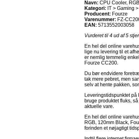
Navn:
CPU Cooler, RGB
Kategori:
IT > Gaming >
Producent:
Fourze
Varenummer:
FZ-CC20
EAN:
5713552003058
Vurderet til
4
ud af 5 stje
En hel del online varehu
lige nu levering til et a
er nemlig temmelig enkel
Fourze CC200.
Du bør endvidere foretrækk
tak mere pebret, men sam
selv at hente pakken, so
Leveringstidspunktet på 
bruge produktet fluks, s
aktuelle vare.
En hel del online varehu
RGB, 120mm Black, Four
forinden et nøjagtigt tids
Indtil flere internet firm