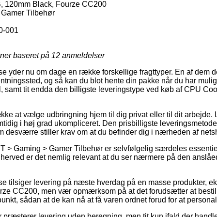
, 120mm Black, Fourze CC200
 Gamer Tilbehør
0-001
rner baseret på
12
anmeldelser
se yder nu om dage en række forskellige fragttyper. En af dem d
fhentningssted, og så kan du blot hente din pakke når du har muli
, samt tit endda den billigste leveringstype ved køb af CPU C
e at vælge udbringning hjem til dig privat eller til dit arbejde. 
tidig i høj grad ukompliceret. Den prisbilligste leveringsmetode
m desværre stiller krav om at du befinder dig i nærheden af nets
IT > Gaming > Gamer Tilbehør er selvfølgelig særdeles essentiel
å herved er det nemlig relevant at du ser nærmere på den anslåe
se tilsiger levering på næste hverdag på en masse produkter, 
ze CC200, men vær opmærksom på at det forudsætter at bestil
punkt, sådan at de kan nå at få varen ordnet forud for at personalet
aer præsterer levering uden beregning, men tit kun ifald der handle