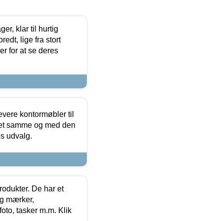
, klar til hurtig
edt, lige fra stort
er for at se deres
evere kontormøbler til
 det samme og med den
es udvalg.
rodukter. De har et
og mærker,
foto, tasker m.m. Klik