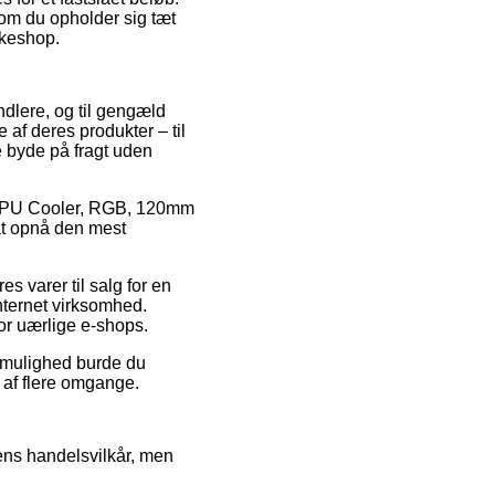
 om du opholder sig tæt
akkeshop.
andlere, og til gengæld
af deres produkter – til
 byde på fragt uden
 på CPU Cooler, RGB, 120mm
at opnå den mest
es varer til salg for en
internet virksomhed.
or uærlige e-shops.
iv mulighed burde du
 af flere omgange.
rens handelsvilkår, men