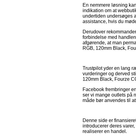
En nemmere løsning kan
indikation om at webbuti
undertiden undersøges a
assistance, hvis du møde
Derudover rekommanderer
forbindelse med handlen, 
afgørende, at man permane
RGB, 120mm Black, Fourze
Trustpilot yder en lang
vurderinger og derved sti
120mm Black, Fourze CC20
Facebook frembringer end
ser vi mange outlets på
måde bør anvendes til at 
Denne side er finansieret
introducerer deres varer
realiserer en handel.