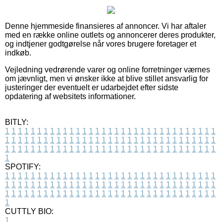
Denne hjemmeside finansieres af annoncer. Vi har aftaler
med en række online outlets og annoncerer deres produkter,
og indtjener godtgørelse når vores brugere foretager et
indkøb.
Vejledning vedrørende varer og online forretninger værnes
om jævnligt, men vi ønsker ikke at blive stillet ansvarlig for
justeringer der eventuelt er udarbejdet efter sidste
opdatering af websitets informationer.
BITLY:
1
1
1
1
1
1
1
1
1
1
1
1
1
1
1
1
1
1
1
1
1
1
1
1
1
1
1
1
1
1
1
1
1
1
1
1
1
1
1
1
1
1
1
1
1
1
1
1
1
1
1
1
1
1
1
1
1
1
1
1
1
1
1
1
1
1
1
1
1
1
1
1
1
1
1
1
1
1
1
1
1
1
1
1
1
1
1
1
1
1
1
1
1
1
1
1
1
1
1
1
SPOTIFY:
1
1
1
1
1
1
1
1
1
1
1
1
1
1
1
1
1
1
1
1
1
1
1
1
1
1
1
1
1
1
1
1
1
1
1
1
1
1
1
1
1
1
1
1
1
1
1
1
1
1
1
1
1
1
1
1
1
1
1
1
1
1
1
1
1
1
1
1
1
1
1
1
1
1
1
1
1
1
1
1
1
1
1
1
1
1
1
1
1
1
1
1
1
1
1
1
1
1
1
1
CUTTLY BIO:
1