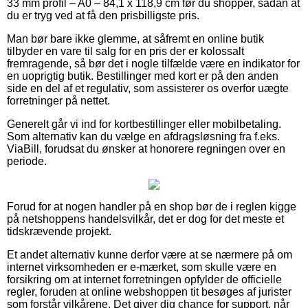
33 mm profil – A0 – 84,1 x 118,9 cm før du shopper, sådan at
du er tryg ved at få den prisbilligste pris.
Man bør bare ikke glemme, at såfremt en online butik
tilbyder en vare til salg for en pris der er kolossalt
fremragende, så bør det i nogle tilfælde være en indikator for
en uoprigtig butik. Bestillinger med kort er på den anden
side en del af et regulativ, som assisterer os overfor uægte
forretninger på nettet.
Generelt går vi ind for kortbestillinger eller mobilbetaling.
Som alternativ kan du vælge en afdragsløsning fra f.eks.
ViaBill, forudsat du ønsker at honorere regningen over en
periode.
Forud for at nogen handler på en shop bør de i reglen kigge
på netshoppens handelsvilkår, det er dog for det meste et
tidskrævende projekt.
Et andet alternativ kunne derfor være at se nærmere på om
internet virksomheden er e-mærket, som skulle være en
forsikring om at internet forretningen opfylder de officielle
regler, foruden at online webshoppen tit besøges af jurister
som forstår vilkårene. Det giver dig chance for support, når