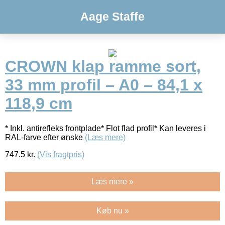
Aage Staffe
CROWN klap ramme sort,
33 mm profil – A0 – 84,1 x
118,9 cm
* Inkl. antirefleks frontplade* Flot flad profil* Kan leveres i
RAL-farve efter ønske
(Læs mere)
747.5
kr.
(Vis fragtpris)
Læs mere »
Køb nu »