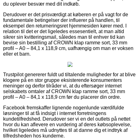
du oplever besvær med dit indkøb.
Derudover er det prisværdigt at køberen er på vagt for de
fundamentale betingelser der influerer på handlen, til
eksempel den returneringsret hjemmesiden kører med. I
relation til det er det ligeledes essesentielt, at man altid
sikrer sin kvitteringsmail, således man til enhver tid kan
bevise sin bestilling af CROWN klap ramme sort, 33 mm
profil – A0 – 84,1 x 118,9 cm, uafhængig om man er voksen
eller et barn.
Trustpilot genererer fuldt ud tiltalende muligheder for at blive
klogere på en stor gruppe eksisterende konsumenters
meninger og derfor tilråder vi, at du eftersøger internet
selskabets omtaler af CROWN klap ramme sort, 33 mm
profil – A0 – 84,1 x 118,9 cm før du placerer din ordre.
Facebook fremskaffer lignende nogenlunde værdifulde
løsninger til at få indsigt i internet forretningens
kundetilfredshed. Derudover ser vi en del outlets på nettet
hvor du kan aflevere en vurdering af deres købsoplevelse,
hvilket ligeledes må udnyttes til at danne dig et indtryk af
tilfredsheden hos kunderne.