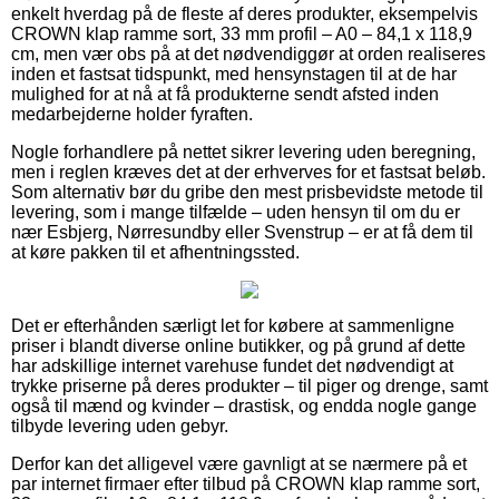
enkelt hverdag på de fleste af deres produkter, eksempelvis
CROWN klap ramme sort, 33 mm profil – A0 – 84,1 x 118,9
cm, men vær obs på at det nødvendiggør at orden realiseres
inden et fastsat tidspunkt, med hensynstagen til at de har
mulighed for at nå at få produkterne sendt afsted inden
medarbejderne holder fyraften.
Nogle forhandlere på nettet sikrer levering uden beregning,
men i reglen kræves det at der erhverves for et fastsat beløb.
Som alternativ bør du gribe den mest prisbevidste metode til
levering, som i mange tilfælde – uden hensyn til om du er
nær Esbjerg, Nørresundby eller Svenstrup – er at få dem til
at køre pakken til et afhentningssted.
Det er efterhånden særligt let for købere at sammenligne
priser i blandt diverse online butikker, og på grund af dette
har adskillige internet varehuse fundet det nødvendigt at
trykke priserne på deres produkter – til piger og drenge, samt
også til mænd og kvinder – drastisk, og endda nogle gange
tilbyde levering uden gebyr.
Derfor kan det alligevel være gavnligt at se nærmere på et
par internet firmaer efter tilbud på CROWN klap ramme sort,