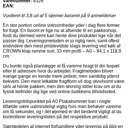
Varenummer:
8326
EAN:
Vurderet til
3.8
ud af 5 stjerner baseret på
9
anmeldelser
En stor portion online virksomheder yder i dag flere former
for fragt. En favorit er lige nu at afsende til en pakkeshop,
fordi du dermed nemt kan hente dine produkter lige når det
passer dig. Leveringsmetoden er jo rigtig nem, samt oftest
endvidere den mest prisbevidste slags levering ved køb af
CROWN klap ramme sort, 33 mm profil – A0 – 84,1 x 118,9
cm.
Du burde også planlægge at få varerne bragt til din bopæl
eller til adressen hvor du arbejder. Fragtmetoden bliver
mange gange en kende mere pebret, men samtidig yderst
bekvem. Den mest letkøbte fragtform vil dog utvivlsomt være
selv at hente pakken, men den løsning stiller krav om at du
fysisk befinder dig lige ved online butikkens tilholdssted.
Leveringstidspunktet på A0 Plakatrammer kan i nogle
tilfælde være ualmindeligt vigtig hvis man behøver varerne
om få sekunder, og i det øjemed er det bestemt vigtigt at du
kontrollerer leveringstiden på det respektive produkt.
Størstedelen af internet forhandlere yder levering på blot en