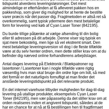
tidspunkt alverdens leveringsløsninger. Det mest
almindelige er efterhånden at få afleveret pakken hos en
pakkeshop, som giver dig mulighed for at hente de bestilte
varer præcis når det passer dig. Fragtmetoden er altså ret så
overkommelig, samt typisk ydermere den mest betalelige
form for levering ved køb af Cyan Laser Toner (842195).
Du burde tillige påtænke at vælge afsending til din bolig
eller til adressen på dit arbejde. Denne viser sig typisk en
sjat mere bekostelig, men lige så vel ekstremt smart. Den
mest betalelige leveringsversion vil dog i de fleste tilfælde
være at du selv henter ordren, men dette stiller krav om at du
befinder dig nærved online forhandlerens arbejdslager.
Antal dages levering på Elektronik / Blækpatroner og
lasertoner / Lasertoner kan i nogle tilfælde være rigtig
væsentlig hvis man skal bruge din ordre lige om lidt, så med
det formål er det naturligvis fornuftigt at man finder det
anslåede leveringstidspunkt på det relevante produkt.
En del internet varehuse tilbyder muligheden for dag-til-dag
levering på utallige produkter, eksempelvis Cyan Laser
Toner (842195), men vær påpasselig da det stiller krav om at
orden realiseres inden et angivent tidspunkt, således at de
har en chance for at nå at få bestillingen hen til fragtfirmaet