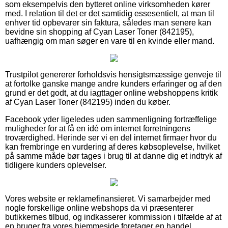
som eksempelvis den bytteret online virksomheden kører
med. I relation til det er det samtidig essesentielt, at man til
enhver tid opbevarer sin faktura, således man senere kan
bevidne sin shopping af Cyan Laser Toner (842195),
uafhængig om man søger en vare til en kvinde eller mand.
Trustpilot genererer forholdsvis hensigtsmæssige genveje til
at fortolke ganske mange andre kunders erfaringer og af den
grund er det godt, at du iagttager online webshoppens kritik
af Cyan Laser Toner (842195) inden du køber.
Facebook yder ligeledes uden sammenligning fortræffelige
muligheder for at få en idé om internet forretningens
troværdighed. Herinde ser vi en del internet firmaer hvor du
kan frembringe en vurdering af deres købsoplevelse, hvilket
på samme måde bør tages i brug til at danne dig et indtryk af
tidligere kunders oplevelser.
Vores website er reklamefinansieret. Vi samarbejder med
nogle forskellige online webshops da vi præsenterer
butikkernes tilbud, og indkasserer kommission i tilfælde af at
en bruger fra vores hjemmeside foretager en handel.