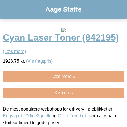
Aage Staffe
Cyan Laser Toner (842195)
(Læs mere)
1923.75
kr.
(Vis fragtpris)
Læs mere »
Køb nu »
De mest populære webshops for erhverv i øjeblikket er
Engsig.dk
,
Office2go.dk
og
OfficeTrend.dk
, som alle har et
stort sortiment til gode priser.