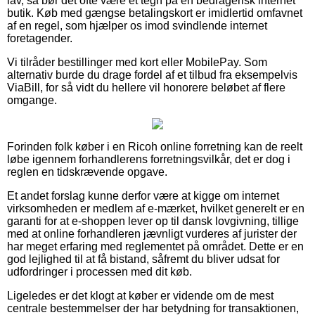
lav, så bør det ofte være et tegn på en bedragerisk internet
butik. Køb med gængse betalingskort er imidlertid omfavnet
af en regel, som hjælper os imod svindlende internet
foretagender.
Vi tilråder bestillinger med kort eller MobilePay. Som
alternativ burde du drage fordel af et tilbud fra eksempelvis
ViaBill, for så vidt du hellere vil honorere beløbet af flere
omgange.
Forinden folk køber i en Ricoh online forretning kan de reelt
løbe igennem forhandlerens forretningsvilkår, det er dog i
reglen en tidskrævende opgave.
Et andet forslag kunne derfor være at kigge om internet
virksomheden er medlem af e-mærket, hvilket generelt er en
garanti for at e-shoppen lever op til dansk lovgivning, tillige
med at online forhandleren jævnligt vurderes af jurister der
har meget erfaring med reglementet på området. Dette er en
god lejlighed til at få bistand, såfremt du bliver udsat for
udfordringer i processen med dit køb.
Ligeledes er det klogt at køber er vidende om de mest
centrale bestemmelser der har betydning for transaktionen,