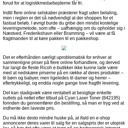
forud for at logistikmedarbejderne får fri.
Indtil flere online selskaber præsterer fragt uden betaling,
men i reglen er det så nødvendigt at der shoppes for et
fastsat beløb. I øvrigt burde du gribe den mindst kostelige
leveringsmetode, som ofte – uafhængig om du opholder sig i
Næstved, Frederikshavn eller Bramming – vil være at få
fragtmanden til at køre pakken til en pakkeshop.
Det er efterhånden særligt uproblematisk for enhver at
sammenligne priser på flere online forhandlere, og derved
har langt de fleste Ricoh e-butikker ikke kunne lade være
med at nedskære priserne på en række af deres produkter –
til børn og babyer, men ligeledes til damer og herrer –
eftertrykkeligt, og endda nogle gange love fragtfri levering.
Det kan stadigvæk være rentabelt at besigtige enkelte
outlets på nettet efter tilbud på Cyan Laser Toner (842195)
forinden du gennemfører din bestilling, så man er tryg ved at
indhente den laveste pris.
Du må ikke desto mindre huske på, at ifald en e-shop
annoncerer deres varer til salg for en salgspris der er utopisk