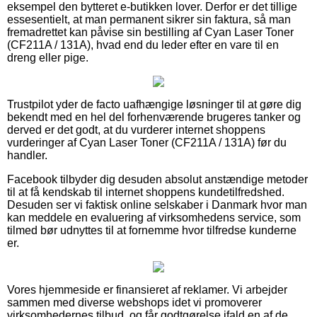
eksempel den bytteret e-butikken lover. Derfor er det tillige
essesentielt, at man permanent sikrer sin faktura, så man
fremadrettet kan påvise sin bestilling af Cyan Laser Toner
(CF211A / 131A), hvad end du leder efter en vare til en
dreng eller pige.
Trustpilot yder de facto uafhængige løsninger til at gøre dig
bekendt med en hel del forhenværende brugeres tanker og
derved er det godt, at du vurderer internet shoppens
vurderinger af Cyan Laser Toner (CF211A / 131A) før du
handler.
Facebook tilbyder dig desuden absolut anstændige metoder
til at få kendskab til internet shoppens kundetilfredshed.
Desuden ser vi faktisk online selskaber i Danmark hvor man
kan meddele en evaluering af virksomhedens service, som
tilmed bør udnyttes til at fornemme hvor tilfredse kunderne
er.
Vores hjemmeside er finansieret af reklamer. Vi arbejder
sammen med diverse webshops idet vi promoverer
virksomhedernes tilbud, og får godtgørelse ifald en af de