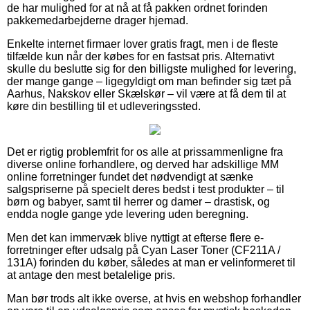
de har mulighed for at nå at få pakken ordnet forinden
pakkemedarbejderne drager hjemad.
Enkelte internet firmaer lover gratis fragt, men i de fleste
tilfælde kun når der købes for en fastsat pris. Alternativt
skulle du beslutte sig for den billigste mulighed for levering,
der mange gange – ligegyldigt om man befinder sig tæt på
Aarhus, Nakskov eller Skælskør – vil være at få dem til at
køre din bestilling til et udleveringssted.
Det er rigtig problemfrit for os alle at prissammenligne fra
diverse online forhandlere, og derved har adskillige MM
online forretninger fundet det nødvendigt at sænke
salgspriserne på specielt deres bedst i test produkter – til
børn og babyer, samt til herrer og damer – drastisk, og
endda nogle gange yde levering uden beregning.
Men det kan immervæk blive nyttigt at efterse flere e-
forretninger efter udsalg på Cyan Laser Toner (CF211A /
131A) forinden du køber, således at man er velinformeret til
at antage den mest betalelige pris.
Man bør trods alt ikke overse, at hvis en webshop forhandler