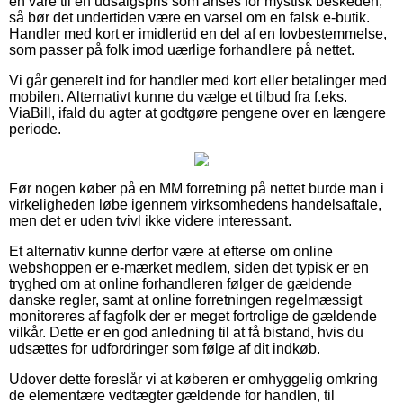
en vare til en udsalgspris som anses for mystisk beskeden,
så bør det undertiden være en varsel om en falsk e-butik.
Handler med kort er imidlertid en del af en lovbestemmelse,
som passer på folk imod uærlige forhandlere på nettet.
Vi går generelt ind for handler med kort eller betalinger med
mobilen. Alternativt kunne du vælge et tilbud fra f.eks.
ViaBill, ifald du agter at godtgøre pengene over en længere
periode.
Før nogen køber på en MM forretning på nettet burde man i
virkeligheden løbe igennem virksomhedens handelsaftale,
men det er uden tvivl ikke videre interessant.
Et alternativ kunne derfor være at efterse om online
webshoppen er e-mærket medlem, siden det typisk er en
tryghed om at online forhandleren følger de gældende
danske regler, samt at online forretningen regelmæssigt
monitoreres af fagfolk der er meget fortrolige de gældende
vilkår. Dette er en god anledning til at få bistand, hvis du
udsættes for udfordringer som følge af dit indkøb.
Udover dette foreslår vi at køberen er omhyggelig omkring
de elementære vedtægter gældende for handlen, til