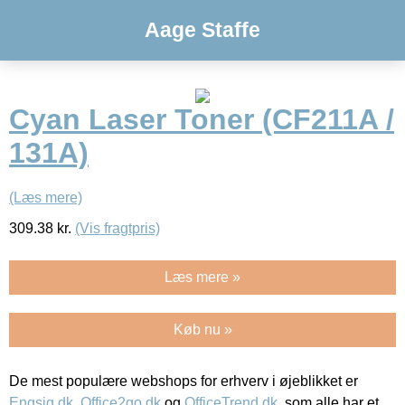
Aage Staffe
Cyan Laser Toner (CF211A /
131A)
(Læs mere)
309.38
kr.
(Vis fragtpris)
Læs mere »
Køb nu »
De mest populære webshops for erhverv i øjeblikket er
Engsig.dk
,
Office2go.dk
og
OfficeTrend.dk
, som alle har et