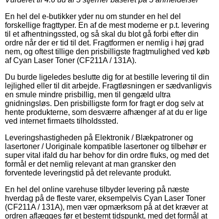
En hel del e-butikker yder nu om stunder en hel del
forskellige fragttyper. En af de mest moderne er p.t. levering
til et afhentningssted, og så skal du blot gå forbi efter din
ordre når der er tid til det. Fragtformen er nemlig i høj grad
nem, og oftest tillige den prisbilligste fragtmulighed ved køb
af Cyan Laser Toner (CF211A / 131A).
Du burde ligeledes beslutte dig for at bestille levering til din
lejlighed eller til dit arbejde. Fragtløsningen er sædvanligvis
en smule mindre prisbillig, men til gengæld ultra
gnidningsløs. Den prisbilligste form for fragt er dog selv at
hente produkterne, som desværre afhænger af at du er lige
ved internet firmaets tilholdssted.
Leveringshastigheden på Elektronik / Blækpatroner og
lasertoner / Uoriginale kompatible lasertoner og tilbehør er
super vital ifald du har behov for din ordre fluks, og med det
formål er det nemlig relevant at man gransker den
forventede leveringstid på det relevante produkt.
En hel del online varehuse tilbyder levering på næste
hverdag på de fleste varer, eksempelvis Cyan Laser Toner
(CF211A / 131A), men vær opmærksom på at det kræver at
ordren aflægges før et bestemt tidspunkt, med det formål at