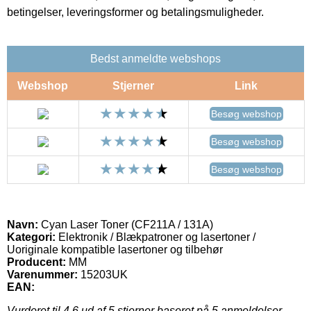
betingelser, leveringsformer og betalingsmuligheder.
Bedst anmeldte webshops
Webshop
Stjerner
Link
Besøg webshop
Besøg webshop
Besøg webshop
Navn:
Cyan Laser Toner (CF211A / 131A)
Kategori:
Elektronik / Blækpatroner og lasertoner /
Uoriginale kompatible lasertoner og tilbehør
Producent:
MM
Varenummer:
15203UK
EAN:
Vurderet til
4.6
ud af 5 stjerner baseret på
5
anmeldelser