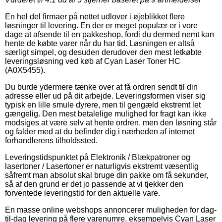
En hel del firmaer på nettet udlover i øjeblikket flere
løsninger til levering. En der er meget populær er i vore
dage at afsende til en pakkeshop, fordi du dermed nemt kan
hente de købte varer når du har tid. Løsningen er altså
særligt simpel, og desuden derudover den mest letkøbte
leveringsløsning ved køb af Cyan Laser Toner HC
(A0X5455).
Du burde ydermere tænke over at få ordren sendt til din
adresse eller ud på dit arbejde. Leveringsformen viser sig
typisk en lille smule dyrere, men til gengæld ekstremt let
gængelig. Den mest betalelige mulighed for fragt kan ikke
modsiges at være selv at hente ordren, men den løsning står
og falder med at du befinder dig i nærheden af internet
forhandlerens tilholdssted.
Leveringstidspunktet på Elektronik / Blækpatroner og
lasertoner / Lasertoner er naturligvis ekstremt væsentlig
såfremt man absolut skal bruge din pakke om få sekunder,
så af den grund er det jo passende at vi tjekker den
forventede leveringstid for den aktuelle vare.
En masse online webshops annoncerer muligheden for dag-
til-dag levering på flere varenumre, eksempelvis Cyan Laser