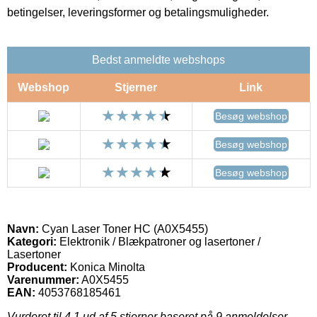
betingelser, leveringsformer og betalingsmuligheder.
Bedst anmeldte webshops
Webshop
Stjerner
Link
Besøg webshop
Besøg webshop
Besøg webshop
Navn:
Cyan Laser Toner HC (A0X5455)
Kategori:
Elektronik / Blækpatroner og lasertoner /
Lasertoner
Producent:
Konica Minolta
Varenummer:
A0X5455
EAN:
4053768185461
Vurderet til
4.1
ud af 5 stjerner baseret på
9
anmeldelser