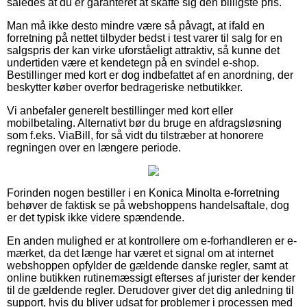
således at du er garanteret at skaffe sig den billigste pris.
Man må ikke desto mindre være så påvagt, at ifald en
forretning på nettet tilbyder bedst i test varer til salg for en
salgspris der kan virke uforståeligt attraktiv, så kunne det
undertiden være et kendetegn på en svindel e-shop.
Bestillinger med kort er dog indbefattet af en anordning, der
beskytter køber overfor bedrageriske netbutikker.
Vi anbefaler generelt bestillinger med kort eller
mobilbetaling. Alternativt bør du bruge en afdragsløsning
som f.eks. ViaBill, for så vidt du tilstræber at honorere
regningen over en længere periode.
Forinden nogen bestiller i en Konica Minolta e-forretning
behøver de faktisk se på webshoppens handelsaftale, dog
er det typisk ikke videre spændende.
En anden mulighed er at kontrollere om e-forhandleren er e-
mærket, da det længe har været et signal om at internet
webshoppen opfylder de gældende danske regler, samt at
online butikken rutinemæssigt efterses af jurister der kender
til de gældende regler. Derudover giver det dig anledning til
support, hvis du bliver udsat for problemer i processen med