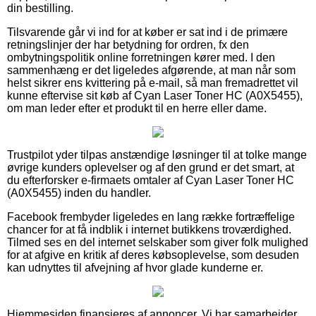
din bestilling.
Tilsvarende går vi ind for at køber er sat ind i de primære
retningslinjer der har betydning for ordren, fx den
ombytningspolitik online forretningen kører med. I den
sammenhæng er det ligeledes afgørende, at man når som
helst sikrer ens kvittering på e-mail, så man fremadrettet vil
kunne eftervise sit køb af Cyan Laser Toner HC (A0X5455),
om man leder efter et produkt til en herre eller dame.
Trustpilot yder tilpas anstændige løsninger til at tolke mange
øvrige kunders oplevelser og af den grund er det smart, at
du efterforsker e-firmaets omtaler af Cyan Laser Toner HC
(A0X5455) inden du handler.
Facebook frembyder ligeledes en lang række fortræffelige
chancer for at få indblik i internet butikkens troværdighed.
Tilmed ses en del internet selskaber som giver folk mulighed
for at afgive en kritik af deres købsoplevelse, som desuden
kan udnyttes til afvejning af hvor glade kunderne er.
Hjemmesiden finansieres af annoncer. Vi har samarbejder