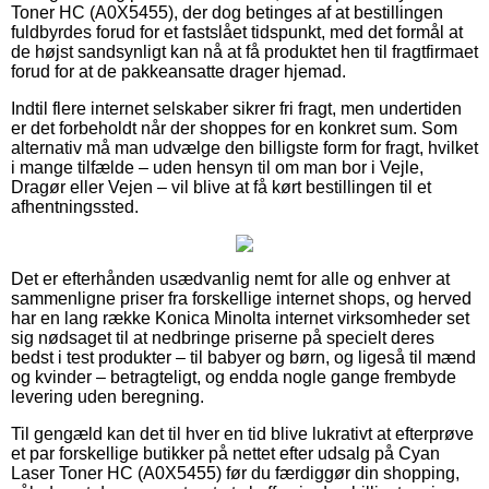
Toner HC (A0X5455), der dog betinges af at bestillingen
fuldbyrdes forud for et fastslået tidspunkt, med det formål at
de højst sandsynligt kan nå at få produktet hen til fragtfirmaet
forud for at de pakkeansatte drager hjemad.
Indtil flere internet selskaber sikrer fri fragt, men undertiden
er det forbeholdt når der shoppes for en konkret sum. Som
alternativ må man udvælge den billigste form for fragt, hvilket
i mange tilfælde – uden hensyn til om man bor i Vejle,
Dragør eller Vejen – vil blive at få kørt bestillingen til et
afhentningssted.
Det er efterhånden usædvanlig nemt for alle og enhver at
sammenligne priser fra forskellige internet shops, og herved
har en lang række Konica Minolta internet virksomheder set
sig nødsaget til at nedbringe priserne på specielt deres
bedst i test produkter – til babyer og børn, og ligeså til mænd
og kvinder – betragteligt, og endda nogle gange frembyde
levering uden beregning.
Til gengæld kan det til hver en tid blive lukrativt at efterprøve
et par forskellige butikker på nettet efter udsalg på Cyan
Laser Toner HC (A0X5455) før du færdiggør din shopping,