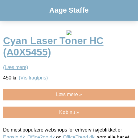
Aage Staffe
Cyan Laser Toner HC
(A0X5455)
(Læs mere)
450
kr.
(Vis fragtpris)
Læs mere »
Køb nu »
De mest populære webshops for erhverv i øjeblikket er
Engsig.dk
,
Office2go.dk
og
OfficeTrend.dk
, som alle har et