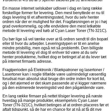
En masse internet selskaber udlover i dag en lang række
forskellige former for levering. Den mest benyttede er nu til
dags levering til et afhentningssted, hvor du selv henter
ordren når der er mulighed for det. Fragtløsningen er jo i høj
grad overkommelig, og ofte endvidere den mest letkøbte
metode til levering ved køb af Cyan Laser Toner (TN-321C).
Du bør lige så vel tænke over at få ordren sendt til din bopæl
eller til hvor du arbejder. Leveringstypen er tit en anelse
mindre prisbillig, men også ret så problemfri. Den billigste
metode til levering vil dog til enhver tid være at du selv
henter produkterne, hvilket dog er betinget af at du lever tæt
på internet firmaets adresse.
Fragtperioden på Elektronik / Blækpatroner og lasertoner /
Lasertoner kan i nogle tilfælde være ualmindeligt væsentlig
forudsat man absolut skal bruge din ordre inden for kort tid,
og i det øjemed er det skam passende at vi kigger nærmere
på den estimerede leveringstid ved den pågældende vare.
En lang række firmaer på nettet tilsiger levering på næste
hverdag på mange produkter, eksempelvis Cyan Laser
Toner (TN-321C), hvilket betinges af at ordren placeres før et
aftalt tidspunkt, så de har en chance for at nå at få dit nye