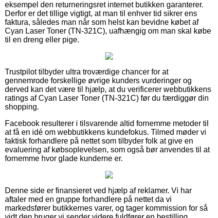
eksempel den returneringsret internet butikken garanterer.
Derfor er det tillige vigtigt, at man til enhver tid sikrer ens
faktura, således man når som helst kan bevidne købet af
Cyan Laser Toner (TN-321C), uafhængig om man skal købe
til en dreng eller pige.
Trustpilot tilbyder ultra troværdige chancer for at
gennemrode forskellige øvrige kunders vurderinger og
derved kan det være til hjælp, at du verificerer webbutikkens
ratings af Cyan Laser Toner (TN-321C) før du færdiggør din
shopping.
Facebook resulterer i tilsvarende altid fornemme metoder til
at få en idé om webbutikkens kundefokus. Tilmed møder vi
faktisk forhandlere på nettet som tilbyder folk at give en
evaluering af købsoplevelsen, som også bør anvendes til at
fornemme hvor glade kunderne er.
Denne side er finansieret ved hjælp af reklamer. Vi har
aftaler med en gruppe forhandlere på nettet da vi
markedsfører butikkernes varer, og tager kommission for så
vidt den bruger vi sender videre fuldfører en bestilling.