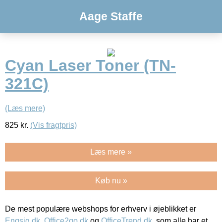
Aage Staffe
Cyan Laser Toner (TN-
321C)
(Læs mere)
825
kr.
(Vis fragtpris)
Læs mere »
Køb nu »
De mest populære webshops for erhverv i øjeblikket er
Engsig.dk
,
Office2go.dk
og
OfficeTrend.dk
, som alle har et