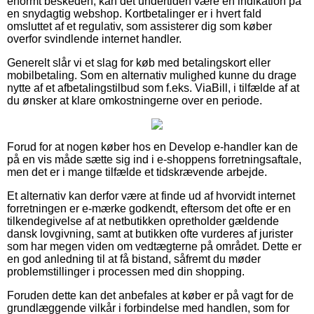
enormt beskeden, kan det undertiden være en indikation på
en snydagtig webshop. Kortbetalinger er i hvert fald
omsluttet af et regulativ, som assisterer dig som køber
overfor svindlende internet handler.
Generelt slår vi et slag for køb med betalingskort eller
mobilbetaling. Som en alternativ mulighed kunne du drage
nytte af et afbetalingstilbud som f.eks. ViaBill, i tilfælde af at
du ønsker at klare omkostningerne over en periode.
Forud for at nogen køber hos en Develop e-handler kan de
på en vis måde sætte sig ind i e-shoppens forretningsaftale,
men det er i mange tilfælde et tidskrævende arbejde.
Et alternativ kan derfor være at finde ud af hvorvidt internet
forretningen er e-mærke godkendt, eftersom det ofte er en
tilkendegivelse af at netbutikken opretholder gældende
dansk lovgivning, samt at butikken ofte vurderes af jurister
som har megen viden om vedtægterne på området. Dette er
en god anledning til at få bistand, såfremt du møder
problemstillinger i processen med din shopping.
Foruden dette kan det anbefales at køber er på vagt for de
grundlæggende vilkår i forbindelse med handlen, som for