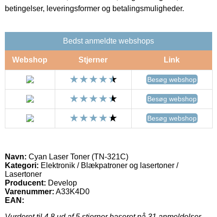
betingelser, leveringsformer og betalingsmuligheder.
Bedst anmeldte webshops
Webshop
Stjerner
Link
Besøg webshop
Besøg webshop
Besøg webshop
Navn:
Cyan Laser Toner (TN-321C)
Kategori:
Elektronik / Blækpatroner og lasertoner /
Lasertoner
Producent:
Develop
Varenummer:
A33K4D0
EAN:
Vurderet til
4.8
ud af 5 stjerner baseret på
31
anmeldelser