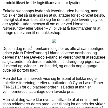
produkt fikset før de logistikansatte har fyraften.
Enkelte webshops byder på levering uden betaling, men
typisk er det så præmissen at du aftager for et konkret beløb.
I øvrigt skal man beslutte sig for den billigste leveringstype,
der typisk – uden hensyn til om du er ved Horsens,
Nørresundby eller Struer – vil blive at få fragtmanden til at
bringe dine varer til en pakkeshop.
Det er i dag ret så fremkommeligt for os alle at sammenligne
priser (via fx PriceRunner) i blandt diverse netshops, og
derved har flere Develop e-handler været nødt til at reducere
salgsværdien på deres produkter – til drenge og piger, samt
til mænd og kvinder – en hel del, og endda nogle gange
byde på portofri fragt.
Men det kan immervæk vise sig lønsomt at tjekke nogle
enkelte e-forretninger efter rabatkoder på Cyan Laser Toner
(TN-321C) før du placerer ordren, således at man er
velinformeret til at antage den laveste pris.
Man skal dog være klar over, at i tilfælde af at en internet
shop reklamerer deres produkter til salg for en pris der virker