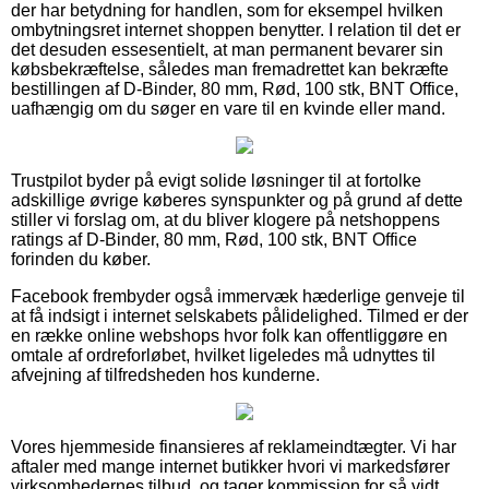
der har betydning for handlen, som for eksempel hvilken
ombytningsret internet shoppen benytter. I relation til det er
det desuden essesentielt, at man permanent bevarer sin
købsbekræftelse, således man fremadrettet kan bekræfte
bestillingen af D-Binder, 80 mm, Rød, 100 stk, BNT Office,
uafhængig om du søger en vare til en kvinde eller mand.
Trustpilot byder på evigt solide løsninger til at fortolke
adskillige øvrige køberes synspunkter og på grund af dette
stiller vi forslag om, at du bliver klogere på netshoppens
ratings af D-Binder, 80 mm, Rød, 100 stk, BNT Office
forinden du køber.
Facebook frembyder også immervæk hæderlige genveje til
at få indsigt i internet selskabets pålidelighed. Tilmed er der
en række online webshops hvor folk kan offentliggøre en
omtale af ordreforløbet, hvilket ligeledes må udnyttes til
afvejning af tilfredsheden hos kunderne.
Vores hjemmeside finansieres af reklameindtægter. Vi har
aftaler med mange internet butikker hvori vi markedsfører
virksomhedernes tilbud, og tager kommission for så vidt