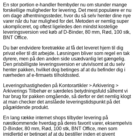
En stor portion e-handler frembyder nu om stunder mange
forskellige muligheder for levering. Det mest populære er nu
om dage afhentningssteder, hvor du så selv henter dine nye
varer når du har mulighed for det. Metoden er nemlig super
ukompliceret, og oftest ligeledes den mindst kostelige
leveringsversion ved køb af D-Binder, 80 mm, Rød, 100 stk,
BNT Office.
Du bør endvidere foretrække at få det leveret hjem til dig
privat eller til dit arbejde. Løsningen bliver som regel en tak
dyrere, men på den anden side usædvanlig let gængelig.
Den prisbilligste leveringsversion er utvivlsomt at du selv
henter pakken, hvilket dog betinges af at du befinder dig i
nærheden af e-firmaets tilholdssted.
Leveringshastigheden på Kontorartikler > Arkivering >
Arkiverings Tilbehør er særdeles betydningsfuld såfremt vi
har brug for pakken omgående, så derfor er det nemlig klogt
at man checker det anslåede leveringstidspunkt på det
pågældende produkt.
En lang række internet shops tilbyder levering på
næstkommende hverdag på deres favorit varer, eksempelvis
D-Binder, 80 mm, Rød, 100 stk, BNT Office, men som
imidlertid er betinget af at du bestiller inden et givent