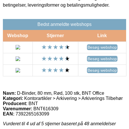
betingelser, leveringsformer og betalingsmuligheder.
Bedst anmeldte webshops
Webshop
Stjerner
Link
Besøg webshop
Besøg webshop
Besøg webshop
Navn:
D-Binder, 80 mm, Rød, 100 stk, BNT Office
Kategori:
Kontorartikler > Arkivering > Arkiverings Tilbehør
Producent:
BNT
Varenummer:
BNT616309
EAN:
7392265163099
Vurderet til
4
ud af 5 stjerner baseret på
48
anmeldelser