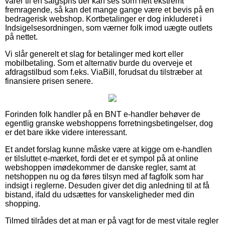
varer til en salgspris der kan ses som helt ekstremt
fremragende, så kan det mange gange være et bevis på en
bedragerisk webshop. Kortbetalinger er dog inkluderet i
Indsigelsesordningen, som værner folk imod uægte outlets
på nettet.
Vi slår generelt et slag for betalinger med kort eller
mobilbetaling. Som et alternativ burde du overveje et
afdragstilbud som f.eks. ViaBill, forudsat du tilstræber at
finansiere prisen senere.
Forinden folk handler på en BNT e-handler behøver de
egentlig granske webshoppens forretningsbetingelser, dog
er det bare ikke videre interessant.
Et andet forslag kunne måske være at kigge om e-handlen
er tilsluttet e-mærket, fordi det er et sympol på at online
webshoppen imødekommer de danske regler, samt at
netshoppen nu og da føres tilsyn med af fagfolk som har
indsigt i reglerne. Desuden giver det dig anledning til at få
bistand, ifald du udsættes for vanskeligheder med din
shopping.
Tilmed tilrådes det at man er på vagt for de mest vitale regler