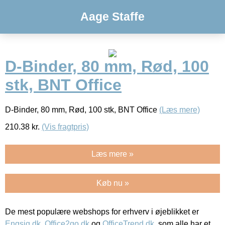
Aage Staffe
D-Binder, 80 mm, Rød, 100
stk, BNT Office
D-Binder, 80 mm, Rød, 100 stk, BNT Office
(Læs mere)
210.38
kr.
(Vis fragtpris)
Læs mere »
Køb nu »
De mest populære webshops for erhverv i øjeblikket er
Engsig.dk
,
Office2go.dk
og
OfficeTrend.dk
, som alle har et