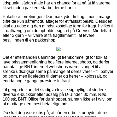
tidspunkt, sådan at de har en chance for at nå at få varerne
fikset inden pakkemedarbejderne har fri.
Enkelte e-forretninger i Danmark yder fri fragt, men i mange
tilfælde kun såfremt du aftager for et fastsat beløb. Desuden
skal du udse dig den mindst kostelige form for fragt, hvilket tit
– uafhængig om du opholder sig tæt på Odense, Middelfart
eller Skjern – vil være at få fragtfirmaet til at levere
bestillingen til en pakkeshop.
Det er efterhånden ualmindeligt fremkommeligt for folk at
lave prissammenligning hos flere internet shops, og derfor
har utallige BNT internet webshops været tvunget til at
sænke udsalgspriserne på mange af deres varer – til babyer
og børn, men ligeledes til damer og herrer – kolossalt, og
endda nogle gange præstere fri fragt.
Til gengæld kan det stadigvæk vise sig nyttigt at studere
diverse e-butikker efter udsalg på D-Binder, 80 mm, Rød,
100 stk, BNT Office før du shopper, så man ikke er i tvivl om
at modtage den mest betalelige pris.
Du skal dog være obs på, at når en e-butik udbyder deres