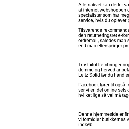
Alternativet kan derfor v
at internet webshoppen o
specialister som har meg
service, hvis du oplever p
Tilsvarende rekommandere
den returneringsret e-forr
ordremail, således man s
end man efterspørger prod
Trustpilot frembringer n
domme og herved anbefal
Leitz Solid før du handler
Facebook fører til også r
ser vi en del online sel
hvilket lige så vel må tage
Denne hjemmeside er fina
vi formidler butikkernes
indkøb.