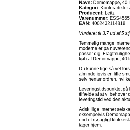
Navn:
Demomappe, 40 lom
Kategori:
Kontorartikle
Producent:
Leitz
Varenummer:
ESS4565
EAN:
4002432114818
Vurderet til
3.7
ud af 5 st
Temmelig mange internet 
moderne er på nuværende
passer dig. Fragtmulighe
køb af Demomappe, 40 lom
Du kunne lige så vel forsø
almindeligvis en lille smu
selv henter ordren, hvilk
Leveringstidspunktet på
tilfælde af at vi behøver 
leveringstid ved den aktu
Adskillige internet selsk
eksempelvis Demomappe, 4
end et nøjagtigt klokkes
tager hjem.