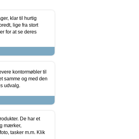
, klar til hurtig
edt, lige fra stort
er for at se deres
evere kontormøbler til
 det samme og med den
es udvalg.
rodukter. De har et
og mærker,
foto, tasker m.m. Klik