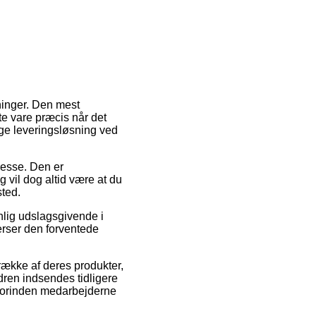
ninger. Den mest
e vare præcis når det
ige leveringsløsning ved
dresse. Den er
g vil dog altid være at du
sted.
lig udslagsgivende i
terser den forventede
 række af deres produkter,
dren indsendes tidligere
 forinden medarbejderne