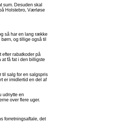
tsat sum. Desuden skal
 på Holstebro, Værløse
 og så har en lang række
ørn, og tillige også til
t efter rabatkoder på
 få fat i den billigste
til salg for en salgspris
 er imidlertid en del af
du udnytte en
erne over flere uger.
s forretningsaftale, det