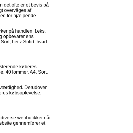
 det ofte er et bevis på
gt overvåges af
hed for hjælpende
ker på handlen, f.eks.
adig opbevarer ens
ort, Leitz Solid, hvad
sisterende køberes
, 40 lommer, A4, Sort,
troværdighed. Derudover
deres købsoplevelse,
 diverse webbutikker når
website gennemfører et