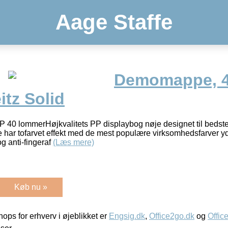
Aage Staffe
Demomappe, 4
itz Solid
P 40 lommerHøjkvalitets PP displaybog nøje designet til bedste 
ar tofarvet effekt med de mest populære virksomhedsfarver yde
og anti-fingeraf
(Læs mere)
Køb nu »
ps for erhverv i øjeblikket er
Engsig.dk
,
Office2go.dk
og
Offic