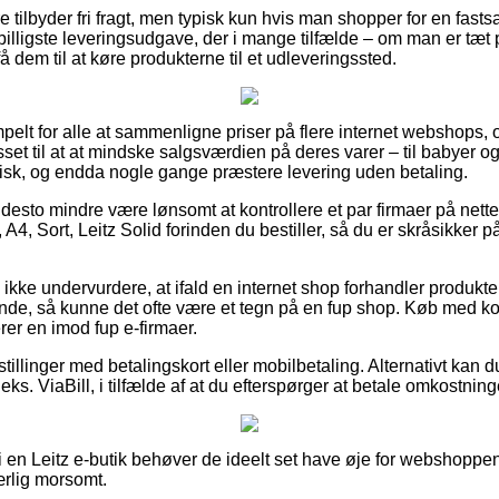
e tilbyder fri fragt, men typisk kun hvis man shopper for en fas
 billigste leveringsudgave, der i mange tilfælde – om man er tæt
 få dem til at køre produkterne til et udleveringssted.
mpelt for alle at sammenligne priser på flere internet webshops,
set til at at mindske salgsværdien på deres varer – til babyer og b
isk, og endda nogle gange præstere levering uden betaling.
desto mindre være lønsomt at kontrollere et par firmaer på nette
 Sort, Leitz Solid forinden du bestiller, så du er skråsikker på at
kke undervurdere, at ifald en internet shop forhandler produkter 
ende, så kunne det ofte være et tegn på en fup shop. Køb med kort
rer en imod fup e-firmaer.
stillinger med betalingskort eller mobilbetaling. Alternativt kan 
ks. ViaBill, i tilfælde af at du efterspørger at betale omkostning
r i en Leitz e-butik behøver de ideelt set have øje for webshoppen
ærlig morsomt.