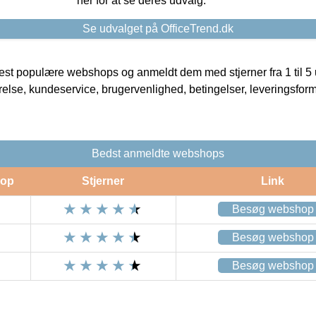
her for at se deres udvalg.
Se udvalget på OfficeTrend.dk
t populære webshops og anmeldt dem med stjerner fra 1 til 5 ud
rrelse, kundeservice, brugervenlighed, betingelser, leveringsfor
Bedst anmeldte webshops
op
Stjerner
Link
Besøg webshop
Besøg webshop
Besøg webshop