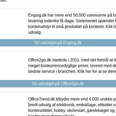
iser.
Engsig.dk har mere end 50.000 varenumre på lager
levering indenfor få dage. Sortimentet spænder br
kontorudstyr til små produkter på kontoret. Klik h
udvalg.
Se udvalget på Engsig.dk
Office2go.dk startede i 2011, med det formål at l
meget konkurrencedygtige priser, leveret med
bedste service i branchen. Klik her for at se der
Se udvalget på Office2go.dk
OfficeTrend.dk tilbyder mere end 4.000 unikke p
bredt udvalg af elektronik, emballage, etiketter 
kontorartikler, hobby, skolestart, gæstebøger og 