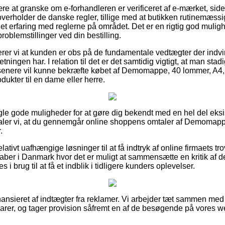
ære at granske om e-forhandleren er verificeret af e-mærket, siden
verholder de danske regler, tillige med at butikken rutinemæssi
et erfaring med reglerne på området. Det er en rigtig god mulig
roblemstillinger ved din bestilling.
r vi at kunden er obs på de fundamentale vedtægter der indvir
etningen har. I relation til det er det samtidig vigtigt, at man st
enere vil kunne bekræfte købet af Demomappe, 40 lommer, A4, S
ukter til en dame eller herre.
ogle gode muligheder for at gøre dig bekendt med en hel del ek
er vi, at du gennemgår online shoppens omtaler af Demomappe
.
elativt uafhængige løsninger til at få indtryk af online firmaets 
skaber i Danmark hvor det er muligt at sammensætte en kritik af 
s i brug til at få et indblik i tidligere kunders oplevelser.
nsieret af indtægter fra reklamer. Vi arbejder tæt sammen med
 varer, og tager provision såfremt en af de besøgende på vores 