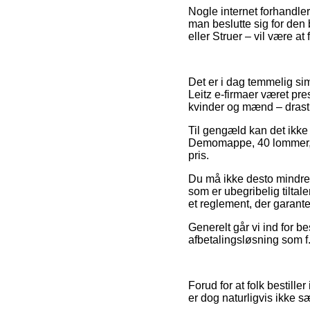
Nogle internet forhandler
man beslutte sig for den
eller Struer – vil være at
Det er i dag temmelig si
Leitz e-firmaer været pres
kvinder og mænd – drast
Til gengæld kan det ikke 
Demomappe, 40 lommer, A4,
pris.
Du må ikke desto mindre i
som er ubegribelig tiltal
et reglement, der garante
Generelt går vi ind for be
afbetalingsløsning som f.e
Forud for at folk bestille
er dog naturligvis ikke s