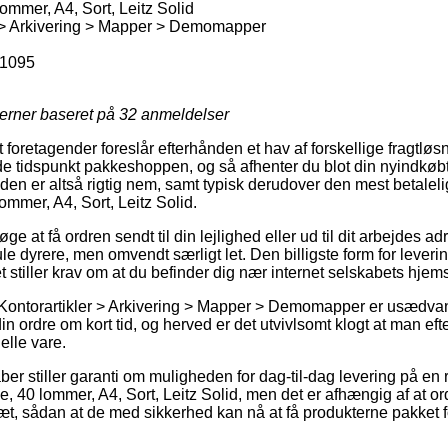
mer, A4, Sort, Leitz Solid
r > Arkivering > Mapper > Demomapper
1095
jerner baseret på
32
anmeldelser
foretagender foreslår efterhånden et hav af forskellige fragtløs
 tidspunkt pakkeshoppen, og så afhenter du blot din nyindkøbt
den er altså rigtig nem, samt typisk derudover den mest betalel
mer, A4, Sort, Leitz Solid.
ge at få ordren sendt til din lejlighed eller ud til dit arbejdes a
le dyrere, men omvendt særligt let. Den billigste form for leverin
et stiller krav om at du befinder dig nær internet selskabets hjem
 Kontorartikler > Arkivering > Mapper > Demomapper er usædvan
din ordre om kort tid, og herved er det utvivlsomt klogt at man ef
elle vare.
aber stiller garanti om muligheden for dag-til-dag levering på en
0 lommer, A4, Sort, Leitz Solid, men det er afhængig af at or
læt, sådan at de med sikkerhed kan nå at få produkterne pakket