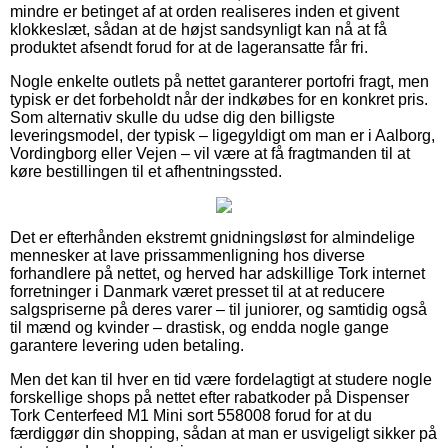
mindre er betinget af at orden realiseres inden et givent
klokkeslæt, sådan at de højst sandsynligt kan nå at få
produktet afsendt forud for at de lageransatte får fri.
Nogle enkelte outlets på nettet garanterer portofri fragt, men
typisk er det forbeholdt når der indkøbes for en konkret pris.
Som alternativ skulle du udse dig den billigste
leveringsmodel, der typisk – ligegyldigt om man er i Aalborg,
Vordingborg eller Vejen – vil være at få fragtmanden til at
køre bestillingen til et afhentningssted.
Det er efterhånden ekstremt gnidningsløst for almindelige
mennesker at lave prissammenligning hos diverse
forhandlere på nettet, og herved har adskillige Tork internet
forretninger i Danmark været presset til at at reducere
salgspriserne på deres varer – til juniorer, og samtidig også
til mænd og kvinder – drastisk, og endda nogle gange
garantere levering uden betaling.
Men det kan til hver en tid være fordelagtigt at studere nogle
forskellige shops på nettet efter rabatkoder på Dispenser
Tork Centerfeed M1 Mini sort 558008 forud for at du
færdiggør din shopping, sådan at man er usvigeligt sikker på