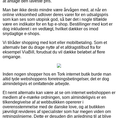
at antage den laveste pris.
Man bør ikke desto mindre være årvågen med, at når en
online virksomhed udlover deres varer for en udsalgspris
som kan ses som utopisk god, så bør det i nogle tilfælde
være en indikator for en fup e-shop. Bestillinger med kort er
dog inkluderet i en vedtægt, hvilket dækker os imod
snydagtige e-shops.
Vi tilråder shopping med kort eller mobilbetaling. Som et
alternativ bør du drage nytte af et afdragstilbud fra for
eksempel ViaBill, forudsat du vil dække beløbet af flere
omgange.
Inden nogen shopper hos en Tork internet butik burde man
altid tyde webshoppens forretningsbetingelser, det er dog
almindeligvis et omfattende arbejde.
Et nemt alternativ kan være at se om internet webshoppen er
medlem af e-mærke ordningen, som almindeligvis er en
tilkendegivelse af at webbutikken opererer i
overensstemmelse med de danske love, og at butikken
jævnligt revideres af specialister som har megen viden om
retningslinjerne. Dette er desuden din anledning til at blive