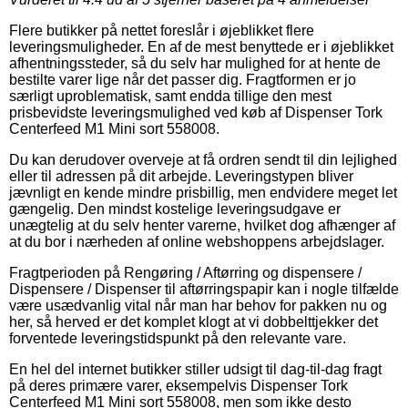
Flere butikker på nettet foreslår i øjeblikket flere
leveringsmuligheder. En af de mest benyttede er i øjeblikket
afhentningssteder, så du selv har mulighed for at hente de
bestilte varer lige når det passer dig. Fragtformen er jo
særligt uproblematisk, samt endda tillige den mest
prisbevidste leveringsmulighed ved køb af Dispenser Tork
Centerfeed M1 Mini sort 558008.
Du kan derudover overveje at få ordren sendt til din lejlighed
eller til adressen på dit arbejde. Leveringstypen bliver
jævnligt en kende mindre prisbillig, men endvidere meget let
gængelig. Den mindst kostelige leveringsudgave er
unægtelig at du selv henter varerne, hvilket dog afhænger af
at du bor i nærheden af online webshoppens arbejdslager.
Fragtperioden på Rengøring / Aftørring og dispensere /
Dispensere / Dispenser til aftørringspapir kan i nogle tilfælde
være usædvanlig vital når man har behov for pakken nu og
her, så herved er det komplet klogt at vi dobbelttjekker det
forventede leveringstidspunkt på den relevante vare.
En hel del internet butikker stiller udsigt til dag-til-dag fragt
på deres primære varer, eksempelvis Dispenser Tork
Centerfeed M1 Mini sort 558008, men som ikke desto