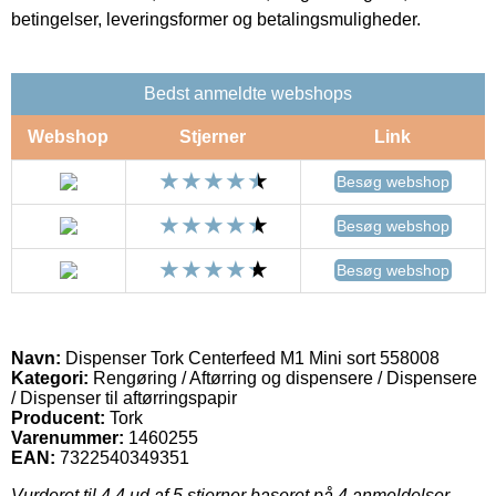
betingelser, leveringsformer og betalingsmuligheder.
Bedst anmeldte webshops
Webshop
Stjerner
Link
Besøg webshop
Besøg webshop
Besøg webshop
Navn:
Dispenser Tork Centerfeed M1 Mini sort 558008
Kategori:
Rengøring / Aftørring og dispensere / Dispensere
/ Dispenser til aftørringspapir
Producent:
Tork
Varenummer:
1460255
EAN:
7322540349351
Vurderet til
4.4
ud af 5 stjerner baseret på
4
anmeldelser