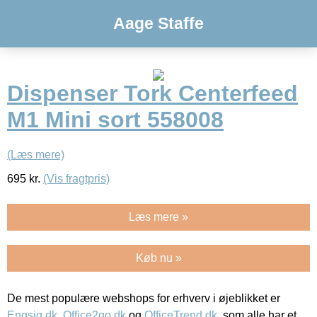
Aage Staffe
Dispenser Tork Centerfeed
M1 Mini sort 558008
(Læs mere)
695
kr.
(Vis fragtpris)
Læs mere »
Køb nu »
De mest populære webshops for erhverv i øjeblikket er
Engsig.dk
,
Office2go.dk
og
OfficeTrend.dk
, som alle har et