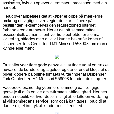
assisteret, hvis du oplever dilemmaer i processen med din
handel.
Herudover anbefales det at køber er oppe på mærkerne
omkring de vigtigste vedtægter der kan influere på
bestillingen, eksempelvis den returrettighed internet
forhandleren garanterer. Her er det på samme måde
essesentielt, at man til enhver tid bibeholder ens e-mail
kvittering, således man altid vil kunne bekræfte købet af
Dispenser Tork Centerfeed M1 Mini sort 558008, om man er
kvinde eller mand.
Trustpilot yder flere gode genveje til at finde ud af en række
nuværende kunders iagttagelser og derfor er det klogt, at du
bliver klogere på online firmaets vurderinger af Dispenser
Tork Centerfeed M1 Mini sort 558008 forinden du shopper.
Facebook forærer dig ydermere temmelig uafhængige
genveje til at få en idé om e-firmaets pålidelighed. Her ses
endda netbutikker hvor det er muligt at forfatte en vurdering
af virksomhedens service, som også kan tages i brug til at
danne dig et indtryk af kundernes tilfredshed.