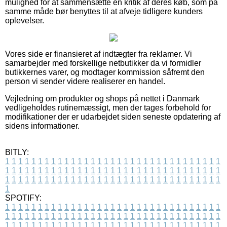
mulighed for at sammensætte en kritik af deres køb, som på
samme måde bør benyttes til at afveje tidligere kunders
oplevelser.
Vores side er finansieret af indtægter fra reklamer. Vi
samarbejder med forskellige netbutikker da vi formidler
butikkernes varer, og modtager kommission såfremt den
person vi sender videre realiserer en handel.
Vejledning om produkter og shops på nettet i Danmark
vedligeholdes rutinemæssigt, men der tages forbehold for
modifikationer der er udarbejdet siden seneste opdatering af
sidens informationer.
BITLY:
1
1
1
1
1
1
1
1
1
1
1
1
1
1
1
1
1
1
1
1
1
1
1
1
1
1
1
1
1
1
1
1
1
1
1
1
1
1
1
1
1
1
1
1
1
1
1
1
1
1
1
1
1
1
1
1
1
1
1
1
1
1
1
1
1
1
1
1
1
1
1
1
1
1
1
1
1
1
1
1
1
1
1
1
1
1
1
1
1
1
1
1
1
1
1
1
1
1
1
1
SPOTIFY:
1
1
1
1
1
1
1
1
1
1
1
1
1
1
1
1
1
1
1
1
1
1
1
1
1
1
1
1
1
1
1
1
1
1
1
1
1
1
1
1
1
1
1
1
1
1
1
1
1
1
1
1
1
1
1
1
1
1
1
1
1
1
1
1
1
1
1
1
1
1
1
1
1
1
1
1
1
1
1
1
1
1
1
1
1
1
1
1
1
1
1
1
1
1
1
1
1
1
1