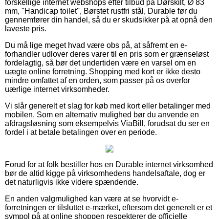
forskellige internet webshops efter tilbud på Dørskilt, Ø 83
mm, ''Handicap toilet'', Børstet rustfri stål, Durable før du
gennemfører din handel, så du er skudsikker på at opnå den
laveste pris.
Du må lige meget hvad være obs på, at såfremt en e-
forhandler udlover deres varer til en pris som er grænseløst
fordelagtig, så bør det undertiden være en varsel om en
uægte online forretning. Shopping med kort er ikke desto
mindre omfattet af en orden, som passer på os overfor
uærlige internet virksomheder.
Vi slår generelt et slag for køb med kort eller betalinger med
mobilen. Som en alternativ mulighed bør du anvende en
afdragsløsning som eksempelvis ViaBill, forudsat du ser en
fordel i at betale betalingen over en periode.
Forud for at folk bestiller hos en Durable internet virksomhed
bør de altid kigge på virksomhedens handelsaftale, dog er
det naturligvis ikke videre spændende.
En anden valgmulighed kan være at se hvorvidt e-
forretningen er tilsluttet e-mærket, eftersom det generelt er et
sympol på at online shoppen respekterer de officielle