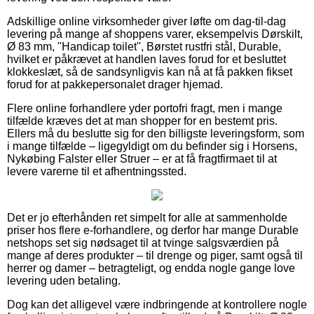
Adskillige online virksomheder giver løfte om dag-til-dag
levering på mange af shoppens varer, eksempelvis Dørskilt,
Ø 83 mm, ''Handicap toilet'', Børstet rustfri stål, Durable,
hvilket er påkrævet at handlen laves forud for et besluttet
klokkeslæt, så de sandsynligvis kan nå at få pakken fikset
forud for at pakkepersonalet drager hjemad.
Flere online forhandlere yder portofri fragt, men i mange
tilfælde kræves det at man shopper for en bestemt pris.
Ellers må du beslutte sig for den billigste leveringsform, som
i mange tilfælde – ligegyldigt om du befinder sig i Horsens,
Nykøbing Falster eller Struer – er at få fragtfirmaet til at
levere varerne til et afhentningssted.
Det er jo efterhånden ret simpelt for alle at sammenholde
priser hos flere e-forhandlere, og derfor har mange Durable
netshops set sig nødsaget til at tvinge salgsværdien på
mange af deres produkter – til drenge og piger, samt også til
herrer og damer – betragteligt, og endda nogle gange love
levering uden betaling.
Dog kan det alligevel være indbringende at kontrollere nogle