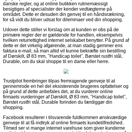
danske regler, og at online butikken rutinemæssigt
besigtiges af specialister der kender vedtægterne på
området. Dette er desuden din genvej til en håndsrækning,
for så vidt du bliver udsat for dilemmaer ved din shopping.
Udover dette stiller vi forslag om at kunden er obs på de
primære regler der er gældende for handlen, eksempelvis
hvilken returrettighed internet selskabet benytter. På grund af
dette er det virkelig afgørende, at man stadig gemmer ens
faktura e-mail, så man altid vil kunne bekræfte sin bestilling
af Dørskilt, Ø 83 mm, ''Handicap toilet'', Børstet rustfri stål,
Durable, om du skal shoppe til en dame eller herre.
Trustpilot frembringer tilpas fremragende genveje til at
gennemrode en hel del eksisterende brugeres opfattelser og
på grund af dette anbefales det, at du vurderer online
firmaets vurderinger af Dørskilt, Ø 83 mm, ''Handicap toilet'',
Børstet rustfri stål, Durable forinden du færdiggør din
shopping.
Facebook resulterer i tilsvarende fuldkommen ønskværdige
genveje til at få indtryk af online firmaets kundetilfredshed.
Tilmed ser vi mange internet varehuse som giver kunderne