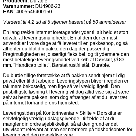
Producent:
Durable
Varenummer:
DU4906-23
EAN:
4005546400150
Vurderet til
4.2
ud af 5 stjerner baseret på
50
anmeldelser
En lang række internet foretagender yder til alt held et stort
udvalg af leveringsmuligheder. En af dem der er mest
anvendt er i vore dage at få leveret til en pakkeshop, og så
afhenter du blot din pakke den dag der passer dig.
Fragtmuligheden er jo særligt fleksibel, og tit ydermere den
mest betalelige leveringsmodel ved køb af Dørskilt, Ø 83
mm, ''Handicap toilet'', Børstet rustfri stål, Durable.
Du burde tillige foretrække at få pakken sendt hjem til dig
privat eller til dit arbejde. Leveringstypen bliver i regelen en
tak mere bekostelig, men lige så vel vældig ligetil. Den
prisbilligste løsning til levering vil dog altid vise sig at være
selv at hente pakken, som dog afhænger af at du lever tæt
på internet forhandlerens hjemsted.
Leveringstiden på Kontorinventar > Skilte > Dørskilte er
selvfølgelig vældig udslagsgivende i tilfælde af at du
mangler din ordre øjeblikkeligt, så af den grund er det
utvivlsomt relevant at man ser nærmere på tidshorisonten for
levering ved den respektive vare.