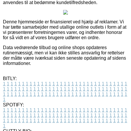
anvendes til at bedømme kundetilfredsheden.
Denne hjemmeside er finansieret ved hjælp af reklamer. Vi
har tætte samarbejder med utallige online outlets i form af at
vi præsenterer forretningernes varer, og indhenter honorar
for så vidt en af vores brugere udfører en ordre.
Data vedrørende tilbud og online shops opdateres
rutinemæssigt, men vi kan ikke stilles ansvarlig for rettelser
der måtte være iværksat siden seneste opdatering af sidens
informationer.
BITLY:
1
1
1
1
1
1
1
1
1
1
1
1
1
1
1
1
1
1
1
1
1
1
1
1
1
1
1
1
1
1
1
1
1
1
1
1
1
1
1
1
1
1
1
1
1
1
1
1
1
1
1
1
1
1
1
1
1
1
1
1
1
1
1
1
1
1
1
1
1
1
1
1
1
1
1
1
1
1
1
1
1
1
1
1
1
1
1
1
1
1
1
1
1
1
1
1
1
1
1
1
SPOTIFY:
1
1
1
1
1
1
1
1
1
1
1
1
1
1
1
1
1
1
1
1
1
1
1
1
1
1
1
1
1
1
1
1
1
1
1
1
1
1
1
1
1
1
1
1
1
1
1
1
1
1
1
1
1
1
1
1
1
1
1
1
1
1
1
1
1
1
1
1
1
1
1
1
1
1
1
1
1
1
1
1
1
1
1
1
1
1
1
1
1
1
1
1
1
1
1
1
1
1
1
1