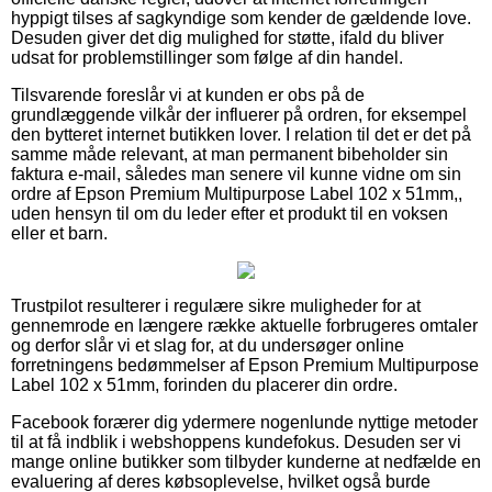
hyppigt tilses af sagkyndige som kender de gældende love.
Desuden giver det dig mulighed for støtte, ifald du bliver
udsat for problemstillinger som følge af din handel.
Tilsvarende foreslår vi at kunden er obs på de
grundlæggende vilkår der influerer på ordren, for eksempel
den bytteret internet butikken lover. I relation til det er det på
samme måde relevant, at man permanent bibeholder sin
faktura e-mail, således man senere vil kunne vidne om sin
ordre af Epson Premium Multipurpose Label 102 x 51mm,,
uden hensyn til om du leder efter et produkt til en voksen
eller et barn.
Trustpilot resulterer i regulære sikre muligheder for at
gennemrode en længere række aktuelle forbrugeres omtaler
og derfor slår vi et slag for, at du undersøger online
forretningens bedømmelser af Epson Premium Multipurpose
Label 102 x 51mm, forinden du placerer din ordre.
Facebook forærer dig ydermere nogenlunde nyttige metoder
til at få indblik i webshoppens kundefokus. Desuden ser vi
mange online butikker som tilbyder kunderne at nedfælde en
evaluering af deres købsoplevelse, hvilket også burde