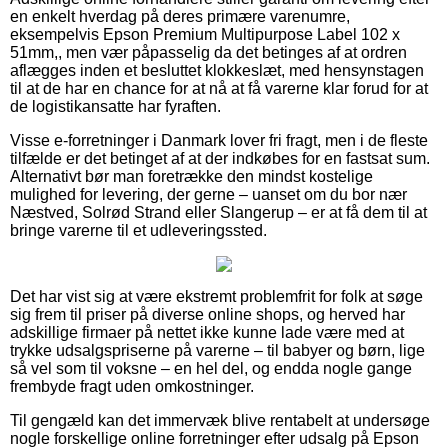
en enkelt hverdag på deres primære varenumre,
eksempelvis Epson Premium Multipurpose Label 102 x
51mm,, men vær påpasselig da det betinges af at ordren
aflægges inden et besluttet klokkeslæt, med hensynstagen
til at de har en chance for at nå at få varerne klar forud for at
de logistikansatte har fyraften.
Visse e-forretninger i Danmark lover fri fragt, men i de fleste
tilfælde er det betinget af at der indkøbes for en fastsat sum.
Alternativt bør man foretrække den mindst kostelige
mulighed for levering, der gerne – uanset om du bor nær
Næstved, Solrød Strand eller Slangerup – er at få dem til at
bringe varerne til et udleveringssted.
Det har vist sig at være ekstremt problemfrit for folk at søge
sig frem til priser på diverse online shops, og herved har
adskillige firmaer på nettet ikke kunne lade være med at
trykke udsalgspriserne på varerne – til babyer og børn, lige
så vel som til voksne – en hel del, og endda nogle gange
frembyde fragt uden omkostninger.
Til gengæld kan det immervæk blive rentabelt at undersøge
nogle forskellige online forretninger efter udsalg på Epson