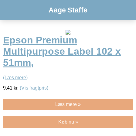
Aage Staffe
Epson Premium
Multipurpose Label 102 x
51mm,
(Læs mere)
9.41
kr.
(Vis fragtpris)
Læs mere »
Køb nu »