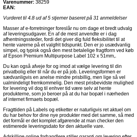
Varenummer:
38259
EAN:
Vurderet til
4.8
ud af 5 stjerner baseret på
31
anmeldelser
Masser af e-forretninger foreslår nu om dage et bredt udvalg
af leveringsudgaver. En af de mest anvendte er i dag
afhentningssteder, fordi det giver dig fuld fleksibilitet til at
hente varerne på et valgfrit tidspunkt. Den er jo usædvanlig
simpel, og typisk også den mest betalelige fragtform ved køb
af Epson Premium Multipurpose Label 102 x 51mm,.
Du kan også afveje for og imod at vælge levering til din
privatbolig eller til når du er på job. Leveringsformen er
sædvanligvis en anelse mindre prisbillig, men lige så vel
ualmindeligt fremkommelig. Den mest prisbevidste mulighed
for levering vil dog til enhver tid være selv at hente
produkterne, som jo beroer på at du har bopæl i nærheden
af internet firmaets bopæl.
Fragttiden på Labels og etiketter er naturligvis ret aktuel om
du har behov for dine nye produkter med det samme, så med
det formål er det komplet afgørende at man checker den
estimerede leveringsdato for den aktuelle vare.
Adskillige online forhandlere stiller garanti om levering efter