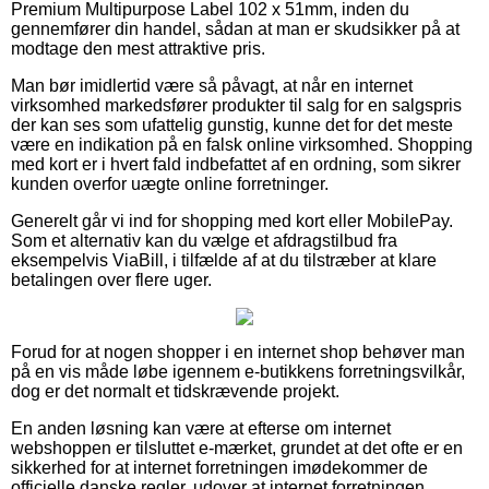
Premium Multipurpose Label 102 x 51mm, inden du
gennemfører din handel, sådan at man er skudsikker på at
modtage den mest attraktive pris.
Man bør imidlertid være så påvagt, at når en internet
virksomhed markedsfører produkter til salg for en salgspris
der kan ses som ufattelig gunstig, kunne det for det meste
være en indikation på en falsk online virksomhed. Shopping
med kort er i hvert fald indbefattet af en ordning, som sikrer
kunden overfor uægte online forretninger.
Generelt går vi ind for shopping med kort eller MobilePay.
Som et alternativ kan du vælge et afdragstilbud fra
eksempelvis ViaBill, i tilfælde af at du tilstræber at klare
betalingen over flere uger.
Forud for at nogen shopper i en internet shop behøver man
på en vis måde løbe igennem e-butikkens forretningsvilkår,
dog er det normalt et tidskrævende projekt.
En anden løsning kan være at efterse om internet
webshoppen er tilsluttet e-mærket, grundet at det ofte er en
sikkerhed for at internet forretningen imødekommer de
officielle danske regler, udover at internet forretningen