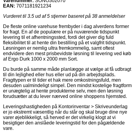
Varenummer:
SONO302070
EAN:
7071181921234
Vurderet til
3.5
ud af 5 stjerner baseret på
38
anmeldelser
De fleste online varehuse frembyder i dag alverdens former
for fragt. En af de populære er på nuværende tidspunkt
levering til et afhentningssted, fordi det giver dig fuld
fleksibilitet til at hente din bestilling på et valgfrit tidspunkt.
Løsningen er nemlig ultra fremkommelig, samt oftest
endvidere den mest prisbevidste løsning til levering ved køb
af Ergo Durk 1000 x 2000 mm Sort.
Du burde på samme måde planlægge at vælge at få udbragt
til din lejlighed eller hus eller ud på din arbejdsplads.
Fragttypen er til tider et hak mere omkostningsfuld, men
desuden ualmindeligt simpel. Den mindst kostelige fragtform
er unægtelig at hente produkterne selv, men den løsning
forudsætter at du lever nærved online shoppens hjemsted.
Leveringshastigheden på Kontorinventar > Skriveunderlag
er jo ekstremt væsentlig når du står og skal bruge dine nye
varer øjeblikkeligt, så herved er det virkelig klogt at vi
besigtiger den anslåede leveringstid for den pågældende
vare.