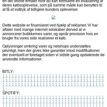
en del online firmaer hvor du kan formulere en evaluering af
deres købsoplevelse, som på samme måde kan benyttes til
at få et indtryk af tidligere kunders oplevelser.
Dette website er finansieret ved hjælp af reklamer. Vi har
aftaler med mange internet selskaber derved at vi
annoncerer butikkernes varer, og opnår provision hvis en
bruger fra vores side realiserer et køb.
Oplysninger omkring varer og netshops understøttes
jævnligt, men der gives ikke garantier imod modifikationer
der eventuelt er foretaget siden vi sidste gang opdaterede de
anvendte informationer.
BITLY:
1
1
1
1
1
1
1
1
1
1
1
1
1
1
1
1
1
1
1
1
1
1
1
1
1
1
1
1
1
1
1
1
1
1
1
1
1
1
1
1
1
1
1
1
1
1
1
1
1
1
1
1
1
1
1
1
1
1
1
1
1
1
1
1
1
1
1
1
1
1
1
1
1
1
1
1
1
1
1
1
1
1
1
1
1
1
1
1
1
1
1
1
1
1
1
1
1
1
1
1
SPOTIFY:
1
1
1
1
1
1
1
1
1
1
1
1
1
1
1
1
1
1
1
1
1
1
1
1
1
1
1
1
1
1
1
1
1
1
1
1
1
1
1
1
1
1
1
1
1
1
1
1
1
1
1
1
1
1
1
1
1
1
1
1
1
1
1
1
1
1
1
1
1
1
1
1
1
1
1
1
1
1
1
1
1
1
1
1
1
1
1
1
1
1
1
1
1
1
1
1
1
1
1