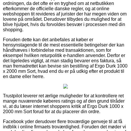
ordningen, da det ofte er en tryghed om at netbutikken
efterkommer de officielle danske regler, og at online
webshoppen tit revideres af jurister der har megen viden om
lovene på området. Derudover tilbydes du mulighed for at
blive hjulpet, hvis du forvoldes besvær i processen med din
shopping.
Foruden dette kan det anbefales at køber er
hensynstagende til de mest essentielle betingelser der kan
håndhæves i forbindelse med transaktionen, som for
eksempel hvilken returpolitik e-handlen anvender. Derfor er
det ligeledes vigtigt, at man stadig bevarer ens faktura, så
man fremadrettet kan bevise sin bestilling af Ergo Durk 1000
x 2000 mm Sort, hvad end du er på udkig efter et produkt til
en dame eller herre.
Trustpilot leverer ret ærlige muligheder for at kontrollere ret
mange nuværende køberes ratings og af den grund tilråder
vi, at du læser internet shoppens kritik af Ergo Durk 1000 x
2000 mm Sort forud for at du placerer din ordre.
Facebook yder derudover flere troværdige genveje til at få
indblik i online firmaets troværdighed. Foruden det møder vi