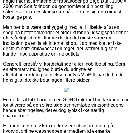
nogle internet firmaer efter rabatkoder på Ergo Durk 1000 x
2000 mm Sort forinden du gennemfører din bestilling,
således at man er skudsikker på at skaffe sig den mindst
kostelige pris.
Man bør blot være omhyggelig med, at i tilfælde af at en
shop på nettet afhænder et produkt for en udsalgspris der er
uforståeligt letkøbt, kunne det for det meste være en
indikation på en falsk internet shop. Køb med kort er ikke
desto mindre omfavnet af en regel, der værner dig som
kunde imod uoprigtige online outlets.
Generelt foreslår vi kortbetalinger eller mobilbetaling. Som
en alternativ mulighed burde du udnytte en
afbetalingsordning som eksempelvis ViaBill, når du har til
hensigt at dække betalingen i flere bidder.
Forud for at folk handler i en SONO internet butik kunne man
for at være på den sikre side gennemløbe virksomhedens
handelsbetingelser, det er dog typisk ikke særlig
spændende.
Et andet alternativ kan derfor være at se nærmere på
hvorvidt online webshoppen er medlem af e-mærke