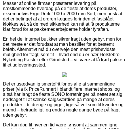
Masser af online firmaer præsterer levering på
næstkommende hverdag på de fleste af deres produkter,
eksempelvis Ergo Durk 1000 x 2000 mm Sort, men husk at
det er betinget af at ordren lægges forinden et fastslået
klokkeslæt, så de med sikkerhed kan nå at få produkterne
klar forud for at pakkemedarbejderne holder fyraften.
En hel del internet butikker sikrer fragt uden gebyr, men for
det meste er det forudsat at man bestiller for et bestemt
beløb. Alternativt må du overveje den mest prisbevidste
mulighed for fragt, som tit – hvad end du er nær Holstebro,
Nykøbing Falster eller Grindsted – vil være at få kørt pakken
til et udleveringssted.
Det er usædvanlig smertefrit for os alle at sammenligne
priser (via fx PriceRunner) i blandt flere internet shops, og
altså har langt de fleste SONO forretninger på nettet set sig
nødsaget til at sænke salgsværdien på mange af deres
produkter – til drenge og piger, lige så vel som til kvinder og
mænd – betragteligt, og endda nogle gange byde på fragt
uden gebyr.
Det kan dog til hver en tid være lønsomt at sammenligne