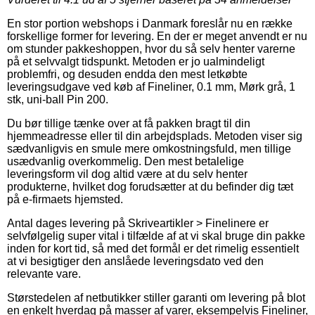
En stor portion webshops i Danmark foreslår nu en række
forskellige former for levering. En der er meget anvendt er nu
om stunder pakkeshoppen, hvor du så selv henter varerne
på et selvvalgt tidspunkt. Metoden er jo ualmindeligt
problemfri, og desuden endda den mest letkøbte
leveringsudgave ved køb af Fineliner, 0.1 mm, Mørk grå, 1
stk, uni-ball Pin 200.
Du bør tillige tænke over at få pakken bragt til din
hjemmeadresse eller til din arbejdsplads. Metoden viser sig
sædvanligvis en smule mere omkostningsfuld, men tillige
usædvanlig overkommelig. Den mest betalelige
leveringsform vil dog altid være at du selv henter
produkterne, hvilket dog forudsætter at du befinder dig tæt
på e-firmaets hjemsted.
Antal dages levering på Skriveartikler > Finelinere er
selvfølgelig super vital i tilfælde af at vi skal bruge din pakke
inden for kort tid, så med det formål er det rimelig essentielt
at vi besigtiger den anslåede leveringsdato ved den
relevante vare.
Størstedelen af netbutikker stiller garanti om levering på blot
en enkelt hverdag på masser af varer, eksempelvis Fineliner,