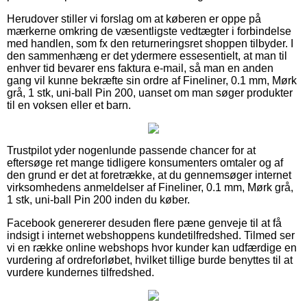
Herudover stiller vi forslag om at køberen er oppe på
mærkerne omkring de væsentligste vedtægter i forbindelse
med handlen, som fx den returneringsret shoppen tilbyder. I
den sammenhæng er det ydermere essesentielt, at man til
enhver tid bevarer ens faktura e-mail, så man en anden
gang vil kunne bekræfte sin ordre af Fineliner, 0.1 mm, Mørk
grå, 1 stk, uni-ball Pin 200, uanset om man søger produkter
til en voksen eller et barn.
Trustpilot yder nogenlunde passende chancer for at
eftersøge ret mange tidligere konsumenters omtaler og af
den grund er det at foretrække, at du gennemsøger internet
virksomhedens anmeldelser af Fineliner, 0.1 mm, Mørk grå,
1 stk, uni-ball Pin 200 inden du køber.
Facebook genererer desuden flere pæne genveje til at få
indsigt i internet webshoppens kundetilfredshed. Tilmed ser
vi en række online webshops hvor kunder kan udfærdige en
vurdering af ordreforløbet, hvilket tillige burde benyttes til at
vurdere kundernes tilfredshed.