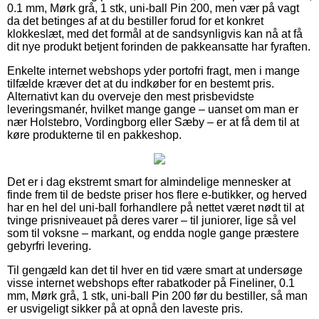
0.1 mm, Mørk grå, 1 stk, uni-ball Pin 200, men vær på vagt
da det betinges af at du bestiller forud for et konkret
klokkeslæt, med det formål at de sandsynligvis kan nå at få
dit nye produkt betjent forinden de pakkeansatte har fyraften.
Enkelte internet webshops yder portofri fragt, men i mange
tilfælde kræver det at du indkøber for en bestemt pris.
Alternativt kan du overveje den mest prisbevidste
leveringsmanér, hvilket mange gange – uanset om man er
nær Holstebro, Vordingborg eller Sæby – er at få dem til at
køre produkterne til en pakkeshop.
Det er i dag ekstremt smart for almindelige mennesker at
finde frem til de bedste priser hos flere e-butikker, og herved
har en hel del uni-ball forhandlere på nettet været nødt til at
tvinge prisniveauet på deres varer – til juniorer, lige så vel
som til voksne – markant, og endda nogle gange præstere
gebyrfri levering.
Til gengæld kan det til hver en tid være smart at undersøge
visse internet webshops efter rabatkoder på Fineliner, 0.1
mm, Mørk grå, 1 stk, uni-ball Pin 200 før du bestiller, så man
er usvigeligt sikker på at opnå den laveste pris.