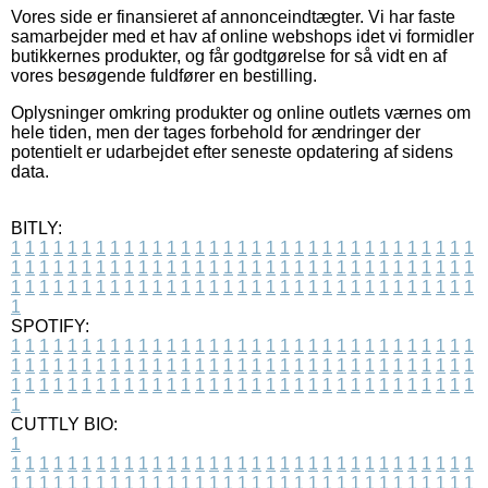
Vores side er finansieret af annonceindtægter. Vi har faste
samarbejder med et hav af online webshops idet vi formidler
butikkernes produkter, og får godtgørelse for så vidt en af
vores besøgende fuldfører en bestilling.
Oplysninger omkring produkter og online outlets værnes om
hele tiden, men der tages forbehold for ændringer der
potentielt er udarbejdet efter seneste opdatering af sidens
data.
BITLY:
1
1
1
1
1
1
1
1
1
1
1
1
1
1
1
1
1
1
1
1
1
1
1
1
1
1
1
1
1
1
1
1
1
1
1
1
1
1
1
1
1
1
1
1
1
1
1
1
1
1
1
1
1
1
1
1
1
1
1
1
1
1
1
1
1
1
1
1
1
1
1
1
1
1
1
1
1
1
1
1
1
1
1
1
1
1
1
1
1
1
1
1
1
1
1
1
1
1
1
1
SPOTIFY:
1
1
1
1
1
1
1
1
1
1
1
1
1
1
1
1
1
1
1
1
1
1
1
1
1
1
1
1
1
1
1
1
1
1
1
1
1
1
1
1
1
1
1
1
1
1
1
1
1
1
1
1
1
1
1
1
1
1
1
1
1
1
1
1
1
1
1
1
1
1
1
1
1
1
1
1
1
1
1
1
1
1
1
1
1
1
1
1
1
1
1
1
1
1
1
1
1
1
1
1
CUTTLY BIO:
1
1
1
1
1
1
1
1
1
1
1
1
1
1
1
1
1
1
1
1
1
1
1
1
1
1
1
1
1
1
1
1
1
1
1
1
1
1
1
1
1
1
1
1
1
1
1
1
1
1
1
1
1
1
1
1
1
1
1
1
1
1
1
1
1
1
1