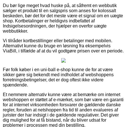
Du bør lige meget hvad huske på, at såfremt en webbutik
sælger et produkt til en salgspris som anses for kolossalt
beskeden, bør det for det meste være et signal om en uægte
shop. Kortbetalinger er heldigvis indbefattet af
Indsigelsesordningen, der hjælper en overfor uægte
webbutikker.
Vi tilråder kortbestillinger eller betalinger med mobilen.
Alternativt kunne du bruge en løsning fra eksempelvis
ViaBill, i tilfælde af at du vil godtgøre prisen over en periode.
Før folk køber i en uni-ball e-shop kunne de for at være
sikker gøre sig bekendt med indholdet af webshoppens
forretningsbetingelser, det er dog oftest ikke videre
spændende.
Et nemmere alternativ kunne være at bemærke om internet
webshoppen er støttet af e-mærket, som bør være en garanti
for at internet virksomheden forsvarer de gældende danske
regler, foruden at netshoppen fra tid til anden evalueres af
jurister der har indsigt i de gældende regulativer. Det giver
dig mulighed for at få bistand, når du bliver udsat for
problemer i processen med din bestilling.