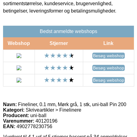
sortimentstørrelse, kundeservice, brugervenlighed,
betingelser, leveringsformer og betalingsmuligheder.
Bedst anmeldte webshops
Webshop
Stjerner
Link
Besøg webshop
Besøg webshop
Besøg webshop
Navn:
Fineliner, 0.1 mm, Mørk grå, 1 stk, uni-ball Pin 200
Kategori:
Skriveartikler > Finelinere
Producent:
uni-ball
Varenummer:
40120196
EAN:
4902778230756
Vurderet til
4.1
ud af 5 stjerner baseret på
34
anmeldelser