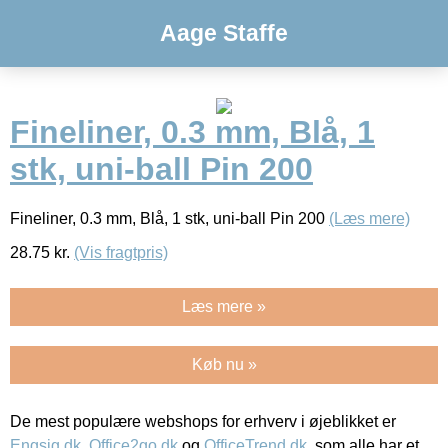
Aage Staffe
Fineliner, 0.3 mm, Blå, 1
stk, uni-ball Pin 200
Fineliner, 0.3 mm, Blå, 1 stk, uni-ball Pin 200
(Læs mere)
28.75
kr.
(Vis fragtpris)
Læs mere »
Køb nu »
De mest populære webshops for erhverv i øjeblikket er
Engsig.dk
,
Office2go.dk
og
OfficeTrend.dk
, som alle har et