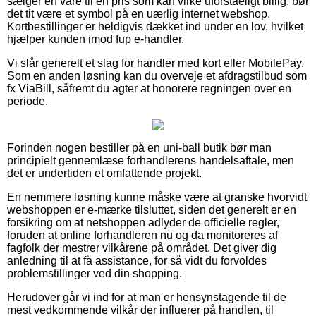
sælger en vare til en pris som kan virke uforståeligt billig, bør
det tit være et symbol på en uærlig internet webshop.
Kortbestillinger er heldigvis dækket ind under en lov, hvilket
hjælper kunden imod fup e-handler.
Vi slår generelt et slag for handler med kort eller MobilePay.
Som en anden løsning kan du overveje et afdragstilbud som
fx ViaBill, såfremt du agter at honorere regningen over en
periode.
Forinden nogen bestiller på en uni-ball butik bør man
principielt gennemlæse forhandlerens handelsaftale, men
det er undertiden et omfattende projekt.
En nemmere løsning kunne måske være at granske hvorvidt
webshoppen er e-mærke tilsluttet, siden det generelt er en
forsikring om at netshoppen adlyder de officielle regler,
foruden at online forhandleren nu og da monitoreres af
fagfolk der mestrer vilkårene på området. Det giver dig
anledning til at få assistance, for så vidt du forvoldes
problemstillinger ved din shopping.
Herudover går vi ind for at man er hensynstagende til de
mest vedkommende vilkår der influerer på handlen, til