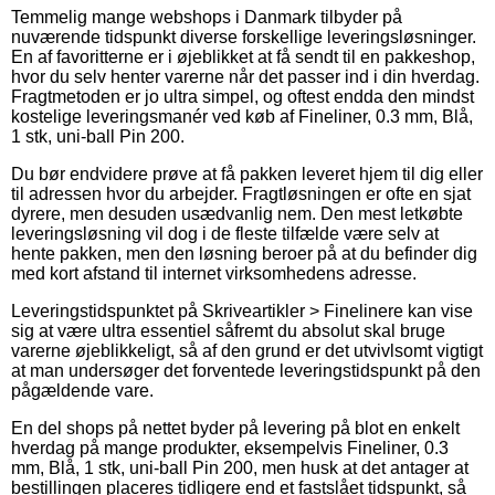
Temmelig mange webshops i Danmark tilbyder på
nuværende tidspunkt diverse forskellige leveringsløsninger.
En af favoritterne er i øjeblikket at få sendt til en pakkeshop,
hvor du selv henter varerne når det passer ind i din hverdag.
Fragtmetoden er jo ultra simpel, og oftest endda den mindst
kostelige leveringsmanér ved køb af Fineliner, 0.3 mm, Blå,
1 stk, uni-ball Pin 200.
Du bør endvidere prøve at få pakken leveret hjem til dig eller
til adressen hvor du arbejder. Fragtløsningen er ofte en sjat
dyrere, men desuden usædvanlig nem. Den mest letkøbte
leveringsløsning vil dog i de fleste tilfælde være selv at
hente pakken, men den løsning beroer på at du befinder dig
med kort afstand til internet virksomhedens adresse.
Leveringstidspunktet på Skriveartikler > Finelinere kan vise
sig at være ultra essentiel såfremt du absolut skal bruge
varerne øjeblikkeligt, så af den grund er det utvivlsomt vigtigt
at man undersøger det forventede leveringstidspunkt på den
pågældende vare.
En del shops på nettet byder på levering på blot en enkelt
hverdag på mange produkter, eksempelvis Fineliner, 0.3
mm, Blå, 1 stk, uni-ball Pin 200, men husk at det antager at
bestillingen placeres tidligere end et fastslået tidspunkt, så