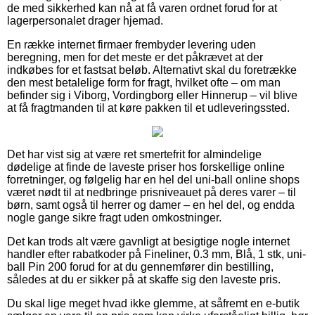
de med sikkerhed kan nå at få varen ordnet forud for at
lagerpersonalet drager hjemad.
En række internet firmaer frembyder levering uden
beregning, men for det meste er det påkrævet at der
indkøbes for et fastsat beløb. Alternativt skal du foretrække
den mest betalelige form for fragt, hvilket ofte – om man
befinder sig i Viborg, Vordingborg eller Hinnerup – vil blive
at få fragtmanden til at køre pakken til et udleveringssted.
Det har vist sig at være ret smertefrit for almindelige
dødelige at finde de laveste priser hos forskellige online
forretninger, og følgelig har en hel del uni-ball online shops
været nødt til at nedbringe prisniveauet på deres varer – til
børn, samt også til herrer og damer – en hel del, og endda
nogle gange sikre fragt uden omkostninger.
Det kan trods alt være gavnligt at besigtige nogle internet
handler efter rabatkoder på Fineliner, 0.3 mm, Blå, 1 stk, uni-
ball Pin 200 forud for at du gennemfører din bestilling,
således at du er sikker på at skaffe sig den laveste pris.
Du skal lige meget hvad ikke glemme, at såfremt en e-butik