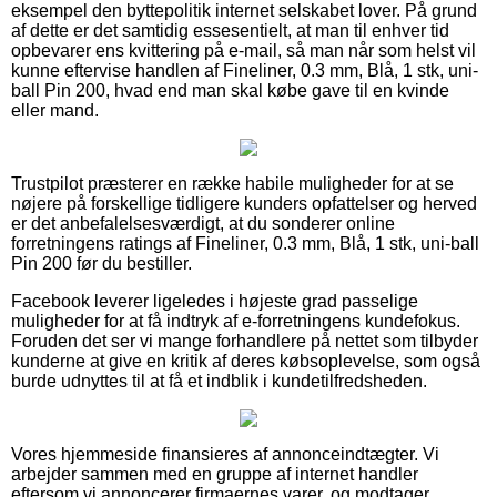
eksempel den byttepolitik internet selskabet lover. På grund
af dette er det samtidig essesentielt, at man til enhver tid
opbevarer ens kvittering på e-mail, så man når som helst vil
kunne eftervise handlen af Fineliner, 0.3 mm, Blå, 1 stk, uni-
ball Pin 200, hvad end man skal købe gave til en kvinde
eller mand.
Trustpilot præsterer en række habile muligheder for at se
nøjere på forskellige tidligere kunders opfattelser og herved
er det anbefalelsesværdigt, at du sonderer online
forretningens ratings af Fineliner, 0.3 mm, Blå, 1 stk, uni-ball
Pin 200 før du bestiller.
Facebook leverer ligeledes i højeste grad passelige
muligheder for at få indtryk af e-forretningens kundefokus.
Foruden det ser vi mange forhandlere på nettet som tilbyder
kunderne at give en kritik af deres købsoplevelse, som også
burde udnyttes til at få et indblik i kundetilfredsheden.
Vores hjemmeside finansieres af annonceindtægter. Vi
arbejder sammen med en gruppe af internet handler
eftersom vi annoncerer firmaernes varer, og modtager