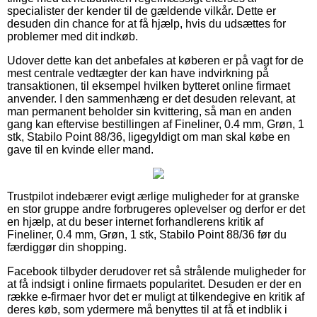
specialister der kender til de gældende vilkår. Dette er
desuden din chance for at få hjælp, hvis du udsættes for
problemer med dit indkøb.
Udover dette kan det anbefales at køberen er på vagt for de
mest centrale vedtægter der kan have indvirkning på
transaktionen, til eksempel hvilken bytteret online firmaet
anvender. I den sammenhæng er det desuden relevant, at
man permanent beholder sin kvittering, så man en anden
gang kan eftervise bestillingen af Fineliner, 0.4 mm, Grøn, 1
stk, Stabilo Point 88/36, ligegyldigt om man skal købe en
gave til en kvinde eller mand.
Trustpilot indebærer evigt ærlige muligheder for at granske
en stor gruppe andre forbrugeres oplevelser og derfor er det
en hjælp, at du beser internet forhandlerens kritik af
Fineliner, 0.4 mm, Grøn, 1 stk, Stabilo Point 88/36 før du
færdiggør din shopping.
Facebook tilbyder derudover ret så strålende muligheder for
at få indsigt i online firmaets popularitet. Desuden er der en
række e-firmaer hvor det er muligt at tilkendegive en kritik af
deres køb, som ydermere må benyttes til at få et indblik i