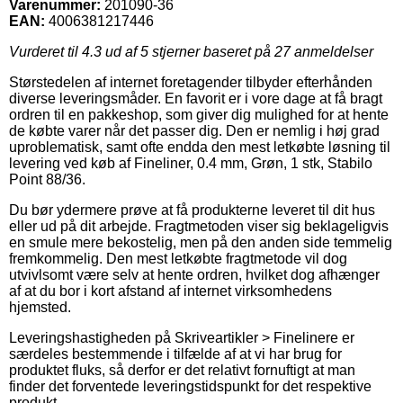
Varenummer:
201090-36
EAN:
4006381217446
Vurderet til
4.3
ud af 5 stjerner baseret på
27
anmeldelser
Størstedelen af internet foretagender tilbyder efterhånden
diverse leveringsmåder. En favorit er i vore dage at få bragt
ordren til en pakkeshop, som giver dig mulighed for at hente
de købte varer når det passer dig. Den er nemlig i høj grad
uproblematisk, samt ofte endda den mest letkøbte løsning til
levering ved køb af Fineliner, 0.4 mm, Grøn, 1 stk, Stabilo
Point 88/36.
Du bør ydermere prøve at få produkterne leveret til dit hus
eller ud på dit arbejde. Fragtmetoden viser sig beklageligvis
en smule mere bekostelig, men på den anden side temmelig
fremkommelig. Den mest letkøbte fragtmetode vil dog
utvivlsomt være selv at hente ordren, hvilket dog afhænger
af at du bor i kort afstand af internet virksomhedens
hjemsted.
Leveringshastigheden på Skriveartikler > Finelinere er
særdeles bestemmende i tilfælde af at vi har brug for
produktet fluks, så derfor er det relativt fornuftigt at man
finder det forventede leveringstidspunkt for det respektive
produkt.