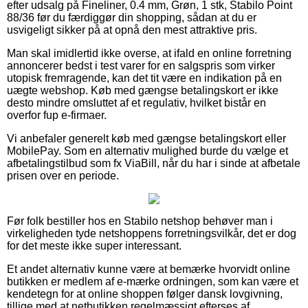
efter udsalg på Fineliner, 0.4 mm, Grøn, 1 stk, Stabilo Point
88/36 før du færdiggør din shopping, sådan at du er
usvigeligt sikker på at opnå den mest attraktive pris.
Man skal imidlertid ikke overse, at ifald en online forretning
annoncerer bedst i test varer for en salgspris som virker
utopisk fremragende, kan det tit være en indikation på en
uægte webshop. Køb med gængse betalingskort er ikke
desto mindre omsluttet af et regulativ, hvilket bistår en
overfor fup e-firmaer.
Vi anbefaler generelt køb med gængse betalingskort eller
MobilePay. Som en alternativ mulighed burde du vælge et
afbetalingstilbud som fx ViaBill, når du har i sinde at afbetale
prisen over en periode.
Før folk bestiller hos en Stabilo netshop behøver man i
virkeligheden tyde netshoppens forretningsvilkår, det er dog
for det meste ikke super interessant.
Et andet alternativ kunne være at bemærke hvorvidt online
butikken er medlem af e-mærke ordningen, som kan være et
kendetegn for at online shoppen følger dansk lovgivning,
tillige med at netbutikken regelmæssigt efterses af