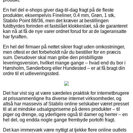
En hel del e-shops giver dag-til-dag fragt på de fleste
produkter, eksempelvis Fineliner, 0.4 mm, Grøn, 1 stk,
Stabilo Point 88/36, men det kræver at bestillingen
fuldbyrdes forinden et fastslået klokkeslæt, så de garanteret
kan nå at få de nye varer ordnet forud for at de lageransatte
har fyraften.
En hel del firmaer på nettet sikrer fragt uden omkostninger,
men oftest er det forbeholdt når du bestiller for en præcis
sum. Derudover skal man gribe den prisbilligste
leveringsversion, hvilket mange gange – hvad end du bor i
Hørsholm, Sønderborg eller Hundested – er at få bragt din
ordre til et udleveringssted.
Det har vist sig at være særdeles praktisk for internetbrugere
at prissammenligne fra diverse internet virksomheder, og
altså har massevis af Stabilo online selskaber været presset
til at at mindske udsalgspriserne på deres produkter – til
piger og drenge, og yderligere også til damer og herrer – en
hel del, og endda nogle gange frembyde portofri fragt.
Det kan immervæk være nyttigt at tjekke flere online outlets