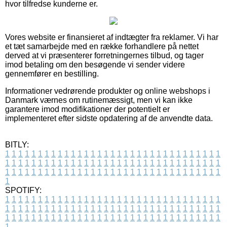
hvor tilfredse kunderne er.
Vores website er finansieret af indtægter fra reklamer. Vi har
et tæt samarbejde med en række forhandlere på nettet
derved at vi præsenterer forretningernes tilbud, og tager
imod betaling om den besøgende vi sender videre
gennemfører en bestilling.
Informationer vedrørende produkter og online webshops i
Danmark værnes om rutinemæssigt, men vi kan ikke
garantere imod modifikationer der potentielt er
implementeret efter sidste opdatering af de anvendte data.
BITLY:
1
1
1
1
1
1
1
1
1
1
1
1
1
1
1
1
1
1
1
1
1
1
1
1
1
1
1
1
1
1
1
1
1
1
1
1
1
1
1
1
1
1
1
1
1
1
1
1
1
1
1
1
1
1
1
1
1
1
1
1
1
1
1
1
1
1
1
1
1
1
1
1
1
1
1
1
1
1
1
1
1
1
1
1
1
1
1
1
1
1
1
1
1
1
1
1
1
1
1
1
SPOTIFY:
1
1
1
1
1
1
1
1
1
1
1
1
1
1
1
1
1
1
1
1
1
1
1
1
1
1
1
1
1
1
1
1
1
1
1
1
1
1
1
1
1
1
1
1
1
1
1
1
1
1
1
1
1
1
1
1
1
1
1
1
1
1
1
1
1
1
1
1
1
1
1
1
1
1
1
1
1
1
1
1
1
1
1
1
1
1
1
1
1
1
1
1
1
1
1
1
1
1
1
1