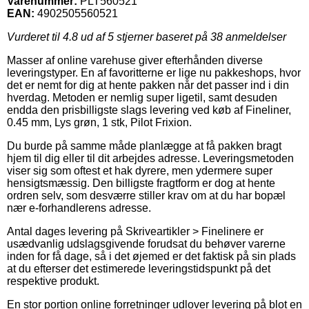
Varenummer:
PLT560521
EAN:
4902505560521
Vurderet til
4.8
ud af 5 stjerner baseret på
38
anmeldelser
Masser af online varehuse giver efterhånden diverse
leveringstyper. En af favoritterne er lige nu pakkeshops, hvor
det er nemt for dig at hente pakken når det passer ind i din
hverdag. Metoden er nemlig super ligetil, samt desuden
endda den prisbilligste slags levering ved køb af Fineliner,
0.45 mm, Lys grøn, 1 stk, Pilot Frixion.
Du burde på samme måde planlægge at få pakken bragt
hjem til dig eller til dit arbejdes adresse. Leveringsmetoden
viser sig som oftest et hak dyrere, men ydermere super
hensigtsmæssig. Den billigste fragtform er dog at hente
ordren selv, som desværre stiller krav om at du har bopæl
nær e-forhandlerens adresse.
Antal dages levering på Skriveartikler > Finelinere er
usædvanlig udslagsgivende forudsat du behøver varerne
inden for få dage, så i det øjemed er det faktisk på sin plads
at du efterser det estimerede leveringstidspunkt på det
respektive produkt.
En stor portion online forretninger udlover levering på blot en