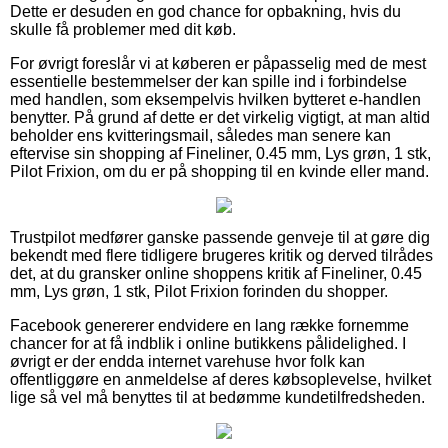
Dette er desuden en god chance for opbakning, hvis du
skulle få problemer med dit køb.
For øvrigt foreslår vi at køberen er påpasselig med de mest
essentielle bestemmelser der kan spille ind i forbindelse
med handlen, som eksempelvis hvilken bytteret e-handlen
benytter. På grund af dette er det virkelig vigtigt, at man altid
beholder ens kvitteringsmail, således man senere kan
eftervise sin shopping af Fineliner, 0.45 mm, Lys grøn, 1 stk,
Pilot Frixion, om du er på shopping til en kvinde eller mand.
Trustpilot medfører ganske passende genveje til at gøre dig
bekendt med flere tidligere brugeres kritik og derved tilrådes
det, at du gransker online shoppens kritik af Fineliner, 0.45
mm, Lys grøn, 1 stk, Pilot Frixion forinden du shopper.
Facebook genererer endvidere en lang række fornemme
chancer for at få indblik i online butikkens pålidelighed. I
øvrigt er der endda internet varehuse hvor folk kan
offentliggøre en anmeldelse af deres købsoplevelse, hvilket
lige så vel må benyttes til at bedømme kundetilfredsheden.