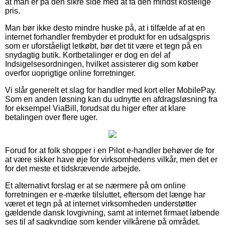
at man er på den sikre side med at få den mindst kostelige
pris.
Man bør ikke desto mindre huske på, at i tilfælde af at en
internet forhandler frembyder et produkt for en udsalgspris
som er uforståeligt letkøbt, bør det tit være et tegn på en
snydagtig butik. Kortbetalinger er dog en del af
Indsigelsesordningen, hvilket assisterer dig som køber
overfor uoprigtige online forretninger.
Vi slår generelt et slag for handler med kort eller MobilePay.
Som en anden løsning kan du udnytte en afdragsløsning fra
for eksempel ViaBill, forudsat du higer efter at klare
betalingen over flere uger.
Forud for at folk shopper i en Pilot e-handler behøver de for
at være sikker have øje for virksomhedens vilkår, men det er
for det meste et tidskrævende arbejde.
Et alternativt forslag er at se nærmere på om online
forretningen er e-mærke tilsluttet, eftersom det længe har
været et tegn på at internet virksomheden understøtter
gældende dansk lovgivning, samt at internet firmaet løbende
ses til af sagkyndige som kender vilkårene på området.