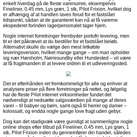
enkelt hverdag på de fleste varenumre, eksempelvis
Fineliner, 0.45 mm, Lys grøn, 1 stk, Pilot Frixion, hvilket dog
er afhængig af at handlen laves forud for et fastslået
tidspunkt, sådan at de garanteret kan nå at få varerne
ekspederet forinden lagerpersonalet tager hjem.
Nogle internet forretninger frembyder portofri levering, men
tit er det påkrævet at du bestiller for et fastslået beløb.
Alternativt skulle du vælge den mest letkøbte
leveringsversion, hvilket mange gange – om man opholder
sig nær Hørsholm, Nørresundby eller Hundested – vil være
at få fragtmanden til at levere ordren til et udleveringssted.
Det er efterhånden ret fremkommeligt for alle og enhver at
analysere priser på flere forretninger på nettet, og følgelig
har de fleste Pilot internet virksomheder fundet det
nødvendigt at nedsætte salgsværdien på mange af deres
varer – til babyer og børn, samt også til herrer og damer –
kolossalt, og endda nogle gange love fragt uden gebyr.
Dog kan det stadigvæk være gunstigt at sammenligne nogle
online shops efter tilbud på Fineliner, 0.45 mm, Lys grøn, 1
stk, Pilot Frixion inden du gennemfører din handel, således