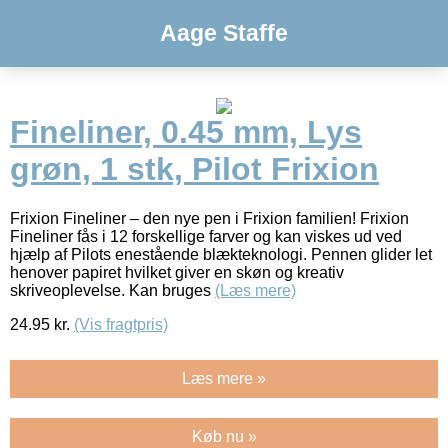
Aage Staffe
Fineliner, 0.45 mm, Lys
grøn, 1 stk, Pilot Frixion
Frixion Fineliner – den nye pen i Frixion familien! Frixion
Fineliner fås i 12 forskellige farver og kan viskes ud ved
hjælp af Pilots enestående blækteknologi. Pennen glider let
henover papiret hvilket giver en skøn og kreativ
skriveoplevelse. Kan bruges
(Læs mere)
24.95
kr.
(Vis fragtpris)
Læs mere »
Køb nu »