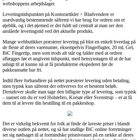
webshoppens arbejdslager.
Leveringstidspunktet på Kontorartikler > Bladvendere er
usædvanlig bestemmende såfremt vi har brug for ordren om et
øjeblik, og i det øjemed er det fuldt ud centralt at man ser den
anslåede leveringstid ved det aktuelle produkt.
Mange webbutikker præsterer levering på blot en enkelt hverdag på
de fleste af deres varenumre, eksempelvis Fingerfugter, 20 ml, Gel,
BiC Fingertip, men som trods alt står og falder med at ordren
aflægges før et angivent tidspunkt, med hensynstagen til at de har
udsigt til at kunne nå at få produkterne ekspederet før de
pakkeansatte har fri.
Indtil flere forhandlere på nettet præsterer levering uden betaling,
men typisk kun såfremt der erhverves for et bestemt beløb.
Derudover skulle man tage den billigste type af levering, som typisk
– uanset om du er ved Holstebro, Korsør eller Svenstrup – er at få
dem til at levere din bestilling til en pakkeshop.
Det er virkelig bekvemt for folk at finde de laveste priser i blandt
diverse outlets på nettet, og så har utallige BiC online forretninger
set sig nødsaget til at formindske prisniveauet på en række af deres