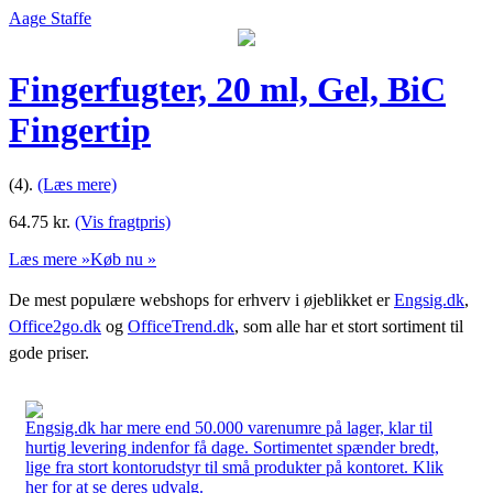
Aage Staffe
Fingerfugter, 20 ml, Gel, BiC
Fingertip
(4).
(Læs mere)
64.75
kr.
(Vis fragtpris)
Læs mere »
Køb nu »
De mest populære webshops for erhverv i øjeblikket er
Engsig.dk
,
Office2go.dk
og
OfficeTrend.dk
, som alle har et stort sortiment til
gode priser.
Engsig.dk har mere end 50.000 varenumre på lager, klar til
hurtig levering indenfor få dage. Sortimentet spænder bredt,
lige fra stort kontorudstyr til små produkter på kontoret. Klik
her for at se deres udvalg.