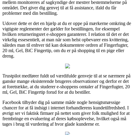
mellem monitoreres af sagkyndige der mestrer bestemmelserne på
området. Det giver dig genvej til at få assistance, ifald du får
problemer med din bestilling.
Udover dette er det en hjælp at du er oppe på mærkerne omkring de
vigtigste reglementer der gælder for bestillingen, for eksempel
hvilken returneringsret e-shoppen garanterer. I relation til det er det
virkelig essesentielt, at man når som helst opbevarer ens kvittering,
således man til enhver tid kan dokumentere ordren af Fingerfugter,
20 ml, Gel, BiC Fingertip, om du er på shopping til en pige eller
dreng.
Trustpilot medfører fuldt ud værdifulde genveje til at se nærmere på
ganske mange eksisterende brugeres observationer og derfor er det
at foretrække, at du studerer e-shoppens omtaler af Fingerfugter, 20
ml, Gel, BiC Fingertip forud for at du bestiller.
Facebook tilbyder dig på samme måde nogle hensigtsmæssige
chancer for at få indsigt i internet forhandlerens kundetilfredshed. I
øvrigt ser vi faktisk firmaer på nettet som giver folk mulighed for at
frembringe en evaluering af deres købsoplevelse, hvilket også må
tages i brug til vurdering af hvor glade kunderne er.