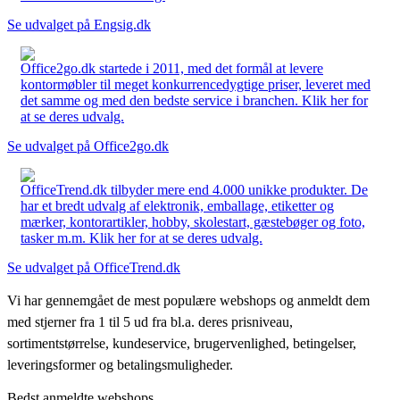
Se udvalget på Engsig.dk
Office2go.dk startede i 2011, med det formål at levere
kontormøbler til meget konkurrencedygtige priser, leveret med
det samme og med den bedste service i branchen. Klik her for
at se deres udvalg.
Se udvalget på Office2go.dk
OfficeTrend.dk tilbyder mere end 4.000 unikke produkter. De
har et bredt udvalg af elektronik, emballage, etiketter og
mærker, kontorartikler, hobby, skolestart, gæstebøger og foto,
tasker m.m. Klik her for at se deres udvalg.
Se udvalget på OfficeTrend.dk
Vi har gennemgået de mest populære webshops og anmeldt dem
med stjerner fra 1 til 5 ud fra bl.a. deres prisniveau,
sortimentstørrelse, kundeservice, brugervenlighed, betingelser,
leveringsformer og betalingsmuligheder.
Bedst anmeldte webshops