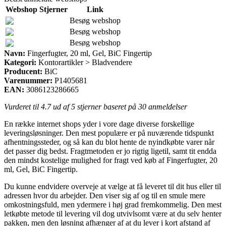
Webshop
Stjerner
Link
Besøg webshop
Besøg webshop
Besøg webshop
Navn:
Fingerfugter, 20 ml, Gel, BiC Fingertip
Kategori:
Kontorartikler > Bladvendere
Producent:
BiC
Varenummer:
P1405681
EAN:
3086123286665
Vurderet til
4.7
ud af 5 stjerner baseret på
30
anmeldelser
En række internet shops yder i vore dage diverse forskellige
leveringsløsninger. Den mest populære er på nuværende tidspunkt
afhentningssteder, og så kan du blot hente de nyindkøbte varer når
det passer dig bedst. Fragtmetoden er jo rigtig ligetil, samt tit endda
den mindst kostelige mulighed for fragt ved køb af Fingerfugter, 20
ml, Gel, BiC Fingertip.
Du kunne endvidere overveje at vælge at få leveret til dit hus eller til
adressen hvor du arbejder. Den viser sig af og til en smule mere
omkostningsfuld, men ydermere i høj grad fremkommelig. Den mest
letkøbte metode til levering vil dog utvivlsomt være at du selv henter
pakken, men den løsning afhænger af at du lever i kort afstand af