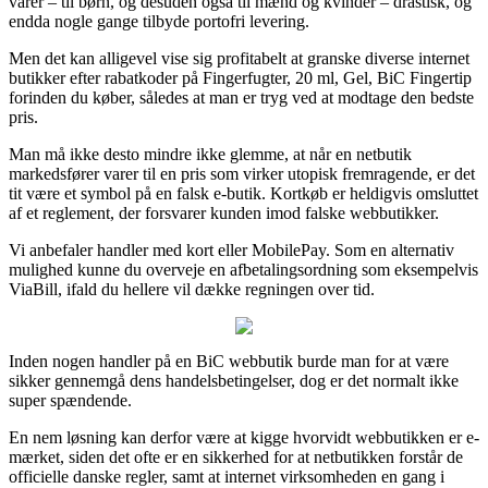
varer – til børn, og desuden også til mænd og kvinder – drastisk, og
endda nogle gange tilbyde portofri levering.
Men det kan alligevel vise sig profitabelt at granske diverse internet
butikker efter rabatkoder på Fingerfugter, 20 ml, Gel, BiC Fingertip
forinden du køber, således at man er tryg ved at modtage den bedste
pris.
Man må ikke desto mindre ikke glemme, at når en netbutik
markedsfører varer til en pris som virker utopisk fremragende, er det
tit være et symbol på en falsk e-butik. Kortkøb er heldigvis omsluttet
af et reglement, der forsvarer kunden imod falske webbutikker.
Vi anbefaler handler med kort eller MobilePay. Som en alternativ
mulighed kunne du overveje en afbetalingsordning som eksempelvis
ViaBill, ifald du hellere vil dække regningen over tid.
Inden nogen handler på en BiC webbutik burde man for at være
sikker gennemgå dens handelsbetingelser, dog er det normalt ikke
super spændende.
En nem løsning kan derfor være at kigge hvorvidt webbutikken er e-
mærket, siden det ofte er en sikkerhed for at netbutikken forstår de
officielle danske regler, samt at internet virksomheden en gang i