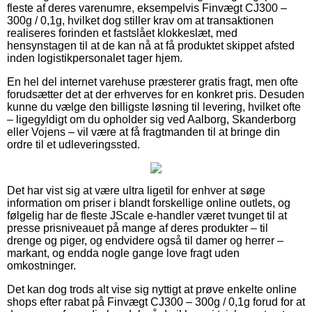
fleste af deres varenumre, eksempelvis Finvægt CJ300 –
300g / 0,1g, hvilket dog stiller krav om at transaktionen
realiseres forinden et fastslået klokkeslæt, med
hensynstagen til at de kan nå at få produktet skippet afsted
inden logistikpersonalet tager hjem.
En hel del internet varehuse præsterer gratis fragt, men ofte
forudsætter det at der erhverves for en konkret pris. Desuden
kunne du vælge den billigste løsning til levering, hvilket ofte
– ligegyldigt om du opholder sig ved Aalborg, Skanderborg
eller Vojens – vil være at få fragtmanden til at bringe din
ordre til et udleveringssted.
Det har vist sig at være ultra ligetil for enhver at søge
information om priser i blandt forskellige online outlets, og
følgelig har de fleste JScale e-handler været tvunget til at
presse prisniveauet på mange af deres produkter – til
drenge og piger, og endvidere også til damer og herrer –
markant, og endda nogle gange love fragt uden
omkostninger.
Det kan dog trods alt vise sig nyttigt at prøve enkelte online
shops efter rabat på Finvægt CJ300 – 300g / 0,1g forud for at