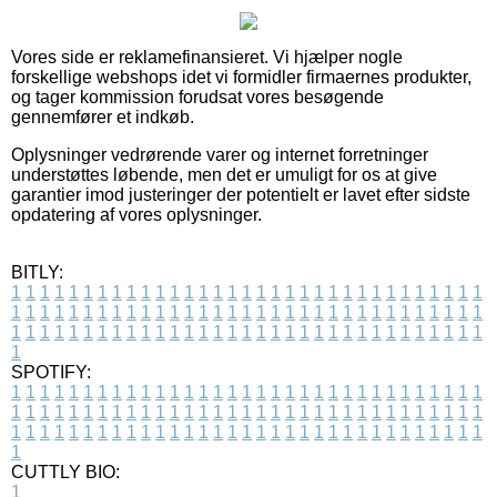
Vores side er reklamefinansieret. Vi hjælper nogle
forskellige webshops idet vi formidler firmaernes produkter,
og tager kommission forudsat vores besøgende
gennemfører et indkøb.
Oplysninger vedrørende varer og internet forretninger
understøttes løbende, men det er umuligt for os at give
garantier imod justeringer der potentielt er lavet efter sidste
opdatering af vores oplysninger.
BITLY:
1
1
1
1
1
1
1
1
1
1
1
1
1
1
1
1
1
1
1
1
1
1
1
1
1
1
1
1
1
1
1
1
1
1
1
1
1
1
1
1
1
1
1
1
1
1
1
1
1
1
1
1
1
1
1
1
1
1
1
1
1
1
1
1
1
1
1
1
1
1
1
1
1
1
1
1
1
1
1
1
1
1
1
1
1
1
1
1
1
1
1
1
1
1
1
1
1
1
1
1
SPOTIFY:
1
1
1
1
1
1
1
1
1
1
1
1
1
1
1
1
1
1
1
1
1
1
1
1
1
1
1
1
1
1
1
1
1
1
1
1
1
1
1
1
1
1
1
1
1
1
1
1
1
1
1
1
1
1
1
1
1
1
1
1
1
1
1
1
1
1
1
1
1
1
1
1
1
1
1
1
1
1
1
1
1
1
1
1
1
1
1
1
1
1
1
1
1
1
1
1
1
1
1
1
CUTTLY BIO:
1