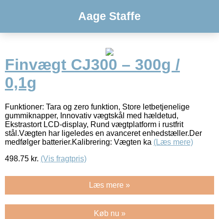
Aage Staffe
Finvægt CJ300 – 300g /
0,1g
Funktioner: Tara og zero funktion, Store letbetjenelige
gummiknapper, Innovativ vægtskål med hældetud,
Ekstrastort LCD-display, Rund vægtplatform i rustfrit
stål.Vægten har ligeledes en avanceret enhedstæller.Der
medfølger batterier.Kalibrering: Vægten ka
(Læs mere)
498.75
kr.
(Vis fragtpris)
Læs mere »
Køb nu »