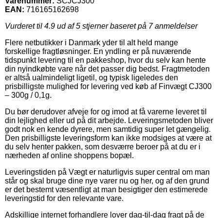
Varenummer:
SCJCJ300
EAN:
716165162698
Vurderet til
4.9
ud af 5 stjerner baseret på
7
anmeldelser
Flere netbutikker i Danmark yder til alt held mange
forskellige fragtløsninger. En yndling er på nuværende
tidspunkt levering til en pakkeshop, hvor du selv kan hente
din nyindkøbte vare når det passer dig bedst. Fragtmetoden
er altså ualmindeligt ligetil, og typisk ligeledes den
prisbilligste mulighed for levering ved køb af Finvægt CJ300
– 300g / 0,1g.
Du bør derudover afveje for og imod at få varerne leveret til
din lejlighed eller ud på dit arbejde. Leveringsmetoden bliver
godt nok en kende dyrere, men samtidig super let gængelig.
Den prisbilligste leveringsform kan ikke modsiges at være at
du selv henter pakken, som desværre beroer på at du er i
nærheden af online shoppens bopæl.
Leveringstiden på Vægt er naturligvis super central om man
står og skal bruge dine nye varer nu og her, og af den grund
er det bestemt væsentligt at man besigtiger den estimerede
leveringstid for den relevante vare.
Adskillige internet forhandlere lover dag-til-dag fragt på de