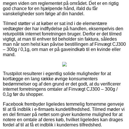
megen viden om reglementet på området. Det er en rigtig
god chance for en hjælpende hånd, ifald du får
vanskeligheder som følge af din handel.
Tilmed støtter vi at køber er sat ind i de elementære
vedtægter der har indflydelse på handlen, eksempelvis den
returpolitik internet forretningen bruger. Derfor er det tilmed
vigtigt, at man til enhver tid beholder sin faktura, således
man når som helst kan påvise bestillingen af Finvægt CJ300
– 300g / 0,1g, om man er på gaveindkøb til en kvinde eller
mand.
Trustpilot resulterer i egentlig solide muligheder for at
kortlægge en lang række øvrige konsumenters
bedømmelser og af den grund er det godt, at du verificerer
internet forretningens omtaler af Finvægt CJ300 – 300g /
0,1g før du shopper.
Facebook frembyder ligeledes temmelig fornemme genveje
til at få indblik i e-firmaets kundetilfredshed. Tilmed møder vi
en del firmaer på nettet som giver kunderne mulighed for at
notere en omtale af deres køb, hvilket ligeledes kan drages
fordel af til at få et indblik i kundernes tilfredshed.