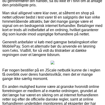
du gennemfører din handel, så du ikke er i tvivl om at antage
den prisbilligste pris.
Man skal alligevel være klar over, at såfremt en shop på
nettet udlover bedst i test varer til en salgspris der kan virke
himmelråbende attraktiv, bør det mange gange være et
signal om en bedragerisk internet forhandler. Betalinger med
kort er trods alt indbefattet af en ordning, hvilket garanterer
dig som kunde imod uoprigtige forhandlere på nettet.
Generelt anbefaler vi køb med gængse betalingskort eller
MobilePay. Som et alternativ bør du anvende en løsning
som f.eks. ViaBill, for så vidt du tilstræber at dække
regningen over et længere tidsrum.
Før nogen bestiller på en JScale netbutik kunne de i reglen
få overblik over deres handelsvilkår, men det er mange
gange ikke særlig morsomt.
En anden mulighed kunne være at granske hvorvidt online
forretningen er medlem af e-mærke ordningen, grundet at
det længe har været en sikring om at internet forhandleren
retter sig efter de officielle danske regler, samt at online
forhandleren undertiden monitoreres af eksperter der har