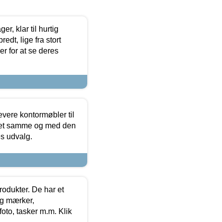
, klar til hurtig
edt, lige fra stort
er for at se deres
evere kontormøbler til
 det samme og med den
es udvalg.
rodukter. De har et
og mærker,
foto, tasker m.m. Klik