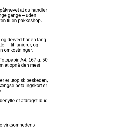
 påkrævet at du handler
 mange gange – uden
kken til en pakkeshop.
r, og derved har en lang
r – til juniorer, og
en omkostninger.
 Fotopapir, A4, 167 g, 50
 om at opnå den mest
der er utopisk beskeden,
ængse betalingskort er
r.
benytte et afdragstilbud
øbe virksomhedens