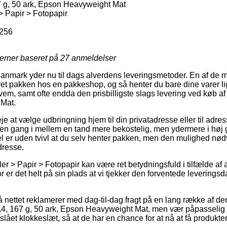
7 g, 50 ark, Epson Heavyweight Mat
> Papir > Fotopapir
256
jerner baseret på
27
anmeldelser
Danmark yder nu til dags alverdens leveringsmetoder. En af de m
et pakken hos en pakkeshop, og så henter du bare dine varer lig
em, samt ofte endda den prisbilligste slags levering ved køb af
 Mat.
 at vælge udbringning hjem til din privatadresse eller til adres
 en gang i mellem en tand mere bekostelig, men ydermere i høj
l er uden tvivl at du selv henter pakken, men den mulighed nød
dresse.
ler > Papir > Fotopapir kan være ret betydningsfuld i tilfælde af 
or er det helt på sin plads at vi tjekker den forventede leveringsd
på nettet reklamerer med dag-til-dag fragt på en lang række af d
A4, 167 g, 50 ark, Epson Heavyweight Mat, men vær påpasselig 
stslået klokkeslæt, så at de har en chance for at nå at få produkte