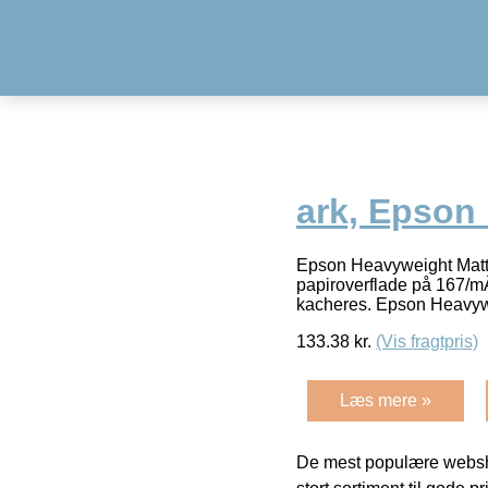
ark, Epson
Epson Heavyweight Matte-
papiroverflade på 167/mÂ²
kacheres. Epson Heavy
133.38
kr.
(Vis fragtpris)
Læs mere »
De mest populære websho