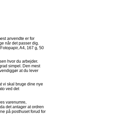
est anvendte er for
e når det passer dig.
 Fotopapir, A4, 167 g, 50
sen hvor du arbejder.
 grad simpel. Den mest
vendiggør at du lever
at vi skal bruge dine nye
ato ved det
eres varenumre,
da det antager at ordren
rne på posthuset forud for