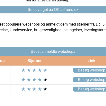
her for at se deres udvalg.
Se udvalget på OfficeTrend.dk
t populære webshops og anmeldt dem med stjerner fra 1 til 5 ud
rrelse, kundeservice, brugervenlighed, betingelser, leveringsfor
Bedst anmeldte webshops
op
Stjerner
Link
Besøg webshop
Besøg webshop
Besøg webshop