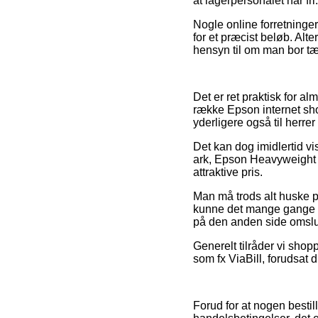
at lagerpersonalet har fri.
Nogle online forretninge
for et præcist beløb. Alt
hensyn til om man bor tæt
Det er ret praktisk for a
række Epson internet shop
yderligere også til herr
Det kan dog imidlertid vis
ark, Epson Heavyweight M
attraktive pris.
Man må trods alt huske p
kunne det mange gange v
på den anden side omslutt
Generelt tilråder vi shop
som fx ViaBill, forudsat d
Forud for at nogen besti