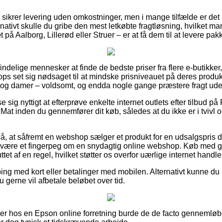
r sikrer levering uden omkostninger, men i mange tilfælde er det
ernativt skulle du gribe den mest letkøbte fragtløsning, hvilket
 på Aalborg, Lillerød eller Struer – er at få dem til at levere pa
lmindelige mennesker at finde de bedste priser fra flere e-butikke
s set sig nødsaget til at mindske prisniveauet på deres produkte
er og damer – voldsomt, og endda nogle gange præstere fragt ud
e sig nyttigt at efterprøve enkelte internet outlets efter tilbud på
at inden du gennemfører dit køb, således at du ikke er i tvivl
å, at såfremt en webshop sælger et produkt for en udsalgspris 
ære et fingerpeg om en snydagtig online webshop. Køb med g
et af en regel, hvilket støtter os overfor uærlige internet handle
ping med kort eller betalinger med mobilen. Alternativt kunne du 
u gerne vil afbetale beløbet over tid.
ller hos en Epson online forretning burde de de facto genneml