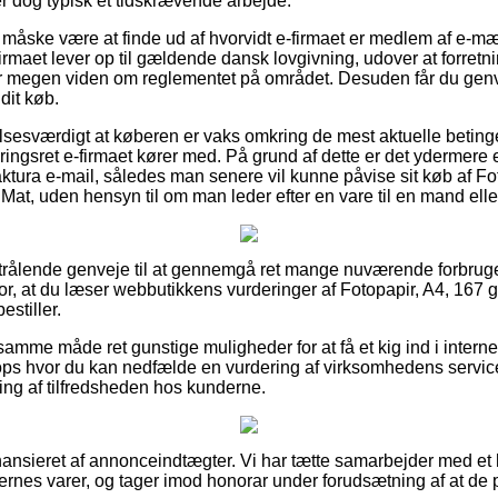
er dog typisk et tidskrævende arbejde.
åske være at finde ud af hvorvidt e-firmaet er medlem af e-mær
irmaet lever op til gældende dansk lovgivning, udover at forretnin
ar megen viden om reglementet på området. Desuden får du genvej 
dit køb.
sesværdigt at køberen er vaks omkring de mest aktuelle betinge
eringsret e-firmaet kører med. På grund af dette er det ydermere 
ktura e-mail, således man senere vil kunne påvise sit køb af Fot
at, uden hensyn til om man leder efter en vare til en mand elle
er strålende genveje til at gennemgå ret mange nuværende forbrug
 for, at du læser webbutikkens vurderinger af Fotopapir, A4, 167 
stiller.
me måde ret gunstige muligheder for at få et kig ind i internet 
ops hvor du kan nedfælde en vurdering af virksomhedens servic
ering af tilfredsheden hos kunderne.
nsieret af annonceindtægter. Vi har tætte samarbejder med et 
ernes varer, og tager imod honorar under forudsætning af at de 