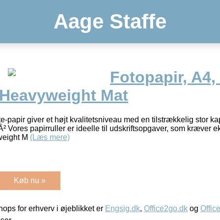
Aage Staffe
Fotopapir, A4,
 Heavyweight Mat
papir giver et højt kvalitetsniveau med en tilstrækkelig stor ka
 Vores papirruller er ideelle til udskriftsopgaver, som kræver e
weight M
(Læs mere)
Køb nu »
ps for erhverv i øjeblikket er
Engsig.dk
,
Office2go.dk
og
Offic