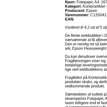
Navn:
Fotopapir, A4, 16
Kategori:
Kontorartikler 
Producent:
Epson
Varenummer:
C13S041
EAN:
Vurderet til
4.2
ud af 5 st
De fleste webbutikker i 
nærværende at få aflever
Den er nemlig ret så bekv
ark, Epson Heavyweight
Du kan derudover overveje
Fragtløsningen viser sig
betalelige leveringsmode
lige ved webbutikkens a
Fragttiden på Kontorartik
produkter straks, og derf
vedkommende produkt.
Størstedelen af outlets 
eksempelvis Fotopapir, 
laves tidligere end et fa