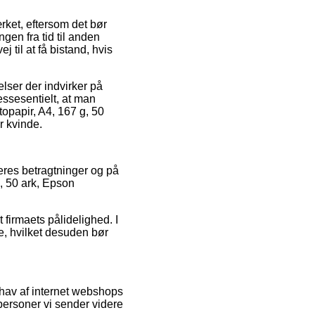
ket, eftersom det bør
gen fra tid til anden
til at få bistand, hvis
lser der indvirker på
essesentielt, at man
opapir, A4, 167 g, 50
r kvinde.
eres betragtninger og på
g, 50 ark, Epson
firmaets pålidelighed. I
e, hvilket desuden bør
hav af internet webshops
personer vi sender videre