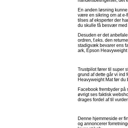
handelsbetingelser, det 
En anden løsning kunne m
være en sikring om at e-f
tilses af eksperter der h
du skulle få besvær med 
Desuden er det anbefalel
ordren, f.eks. den return
stadigvæk bevarer ens fa
ark, Epson Heavyweight M
Trustpilot fører til sup
grund af dette går vi ind
Heavyweight Mat før du be
Facebook frembyder på sam
øvrigt ses faktisk websh
drages fordel af til vurd
Denne hjemmeside er fina
og annoncerer forretning