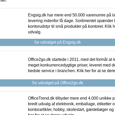
iser.
Engsig.dk har mere end 50.000 varenumre på lager
levering indenfor få dage. Sortimentet spænder br
kontorudstyr til små produkter på kontoret. Klik h
udvalg.
Se udvalget på Engsig.dk
Office2go.dk startede i 2011, med det formål at l
meget konkurrencedygtige priser, leveret med
bedste service i branchen. Klik her for at se der
Se udvalget på Office2go.dk
OfficeTrend.dk tilbyder mere end 4.000 unikke p
bredt udvalg af elektronik, emballage, etiketter 
kontorartikler, hobby, skolestart, gæstebøger og 