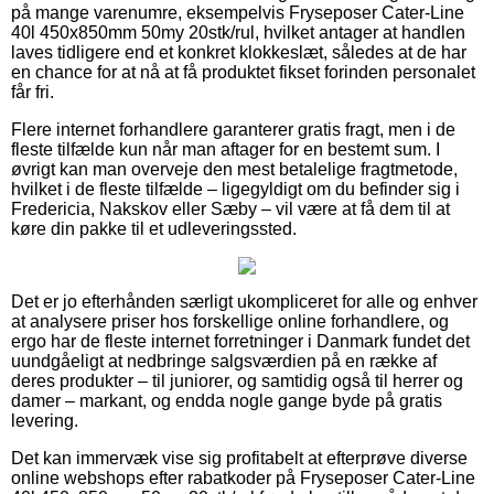
på mange varenumre, eksempelvis Fryseposer Cater-Line
40l 450x850mm 50my 20stk/rul, hvilket antager at handlen
laves tidligere end et konkret klokkeslæt, således at de har
en chance for at nå at få produktet fikset forinden personalet
får fri.
Flere internet forhandlere garanterer gratis fragt, men i de
fleste tilfælde kun når man aftager for en bestemt sum. I
øvrigt kan man overveje den mest betalelige fragtmetode,
hvilket i de fleste tilfælde – ligegyldigt om du befinder sig i
Fredericia, Nakskov eller Sæby – vil være at få dem til at
køre din pakke til et udleveringssted.
Det er jo efterhånden særligt ukompliceret for alle og enhver
at analysere priser hos forskellige online forhandlere, og
ergo har de fleste internet forretninger i Danmark fundet det
uundgåeligt at nedbringe salgsværdien på en række af
deres produkter – til juniorer, og samtidig også til herrer og
damer – markant, og endda nogle gange byde på gratis
levering.
Det kan immervæk vise sig profitabelt at efterprøve diverse
online webshops efter rabatkoder på Fryseposer Cater-Line