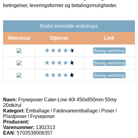
betingelser, leveringsformer og betalingsmuligheder.
Bedst anmeldte webshops
Webshop
Stjerner
Link
Besøg webshop
Besøg webshop
Besøg webshop
Navn:
Fryseposer Cater-Line 40l 450x850mm 50my
20stk/rul
Kategori:
Emballage / Fødevareemballage / Poser /
Plastposer / Fryseposer
Producent:
Varenummer:
1302313
EAN:
5703538006357