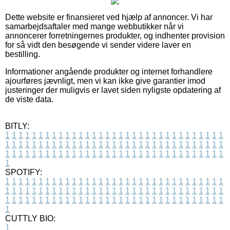
Dette website er finansieret ved hjælp af annoncer. Vi har
samarbejdsaftaler med mange webbutikker når vi
annoncerer forretningernes produkter, og indhenter provision
for så vidt den besøgende vi sender videre laver en
bestilling.
Informationer angående produkter og internet forhandlere
ajourføres jævnligt, men vi kan ikke give garantier imod
justeringer der muligvis er lavet siden nyligste opdatering af
de viste data.
BITLY:
1
1
1
1
1
1
1
1
1
1
1
1
1
1
1
1
1
1
1
1
1
1
1
1
1
1
1
1
1
1
1
1
1
1
1
1
1
1
1
1
1
1
1
1
1
1
1
1
1
1
1
1
1
1
1
1
1
1
1
1
1
1
1
1
1
1
1
1
1
1
1
1
1
1
1
1
1
1
1
1
1
1
1
1
1
1
1
1
1
1
1
1
1
1
1
1
1
1
1
1
SPOTIFY:
1
1
1
1
1
1
1
1
1
1
1
1
1
1
1
1
1
1
1
1
1
1
1
1
1
1
1
1
1
1
1
1
1
1
1
1
1
1
1
1
1
1
1
1
1
1
1
1
1
1
1
1
1
1
1
1
1
1
1
1
1
1
1
1
1
1
1
1
1
1
1
1
1
1
1
1
1
1
1
1
1
1
1
1
1
1
1
1
1
1
1
1
1
1
1
1
1
1
1
1
CUTTLY BIO:
1