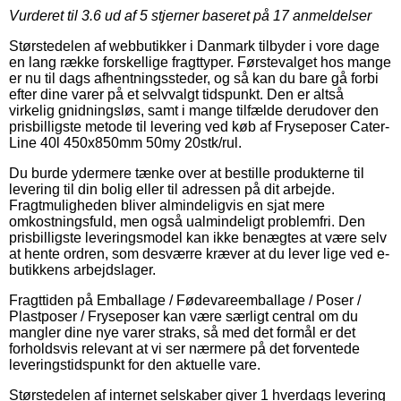
Vurderet til
3.6
ud af 5 stjerner baseret på
17
anmeldelser
Størstedelen af webbutikker i Danmark tilbyder i vore dage
en lang række forskellige fragttyper. Førstevalget hos mange
er nu til dags afhentningssteder, og så kan du bare gå forbi
efter dine varer på et selvvalgt tidspunkt. Den er altså
virkelig gnidningsløs, samt i mange tilfælde derudover den
prisbilligste metode til levering ved køb af Fryseposer Cater-
Line 40l 450x850mm 50my 20stk/rul.
Du burde ydermere tænke over at bestille produkterne til
levering til din bolig eller til adressen på dit arbejde.
Fragtmuligheden bliver almindeligvis en sjat mere
omkostningsfuld, men også ualmindeligt problemfri. Den
prisbilligste leveringsmodel kan ikke benægtes at være selv
at hente ordren, som desværre kræver at du lever lige ved e-
butikkens arbejdslager.
Fragttiden på Emballage / Fødevareemballage / Poser /
Plastposer / Fryseposer kan være særligt central om du
mangler dine nye varer straks, så med det formål er det
forholdsvis relevant at vi ser nærmere på det forventede
leveringstidspunkt for den aktuelle vare.
Størstedelen af internet selskaber giver 1 hverdags levering