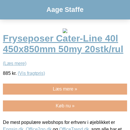
Aage Staffe
Fryseposer Cater-Line 40l
450x850mm 50my 20stk/rul
(Læs mere)
885
kr.
(Vis fragtpris)
Læs mere »
Køb nu »
De mest populære webshops for erhverv i øjeblikket er
Engsig.dk
,
Office2go.dk
og
OfficeTrend.dk
, som alle har et