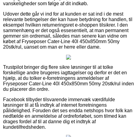
vanskeligheder som følge af dit indkøb.
Udover dette går vi ind for at kunden er sat ind i de mest
relevante betingelser der kan have betydning for handlen, til
eksempel hvilken returneringsret e-shoppen tilsikrer. I den
sammenhæng er det også essesentielt, at man permanent
gemmer sin ordremail, således man senere kan vidne om
købet af Fryseposer Cater-Line 40l 450x850mm 50my
20stk/rul, uanset om man er herre eller dame.
Trustpilot bringer dig flere sikre løsninger til at tolke
forskellige andre brugeres iagttagelser og derfor er det en
hjælp, at du tolker e-forretningens anmeldelser af
Fryseposer Cater-Line 40l 450x850mm 50my 20stk/rul inden
du placerer din ordre.
Facebook tilbyder tilsvarende immervæk værdifulde
løsninger til at få indtryk af internet forretningens
pålidelighed. Foruden det ses endda netshops hvor folk kan
nedfælde en anmeldelse af ordreforløbet, som tilmed kan
drages fordel af til at danne dig et indtryk af
kundetilfredsheden.