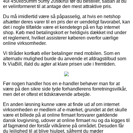
40l 450x850mm 50my 20stk/rul før du bestiller, sådan at du
er velinformeret til at antage den mest attraktive pris.
Du må imidlertid være så påpasselig, at hvis en netshop
afsætter deres varer til en pris der er uendeligt favorabel, kan
det i nogle tilfælde være et kendetegn på en fup internet
shop. Køb med betalingskort er heldigvis dækket ind under
et reglement, hvilket assisterer køberen overfor uærlige
online virksomheder.
Vi tilråder kortkøb eller betalinger med mobilen. Som en
alternativ mulighed burde du anvende et afdragstilbud som
fx ViaBill, ifald du agter at klare prisen ude i fremtiden.
Før nogen handler hos en e-handler behøver man for at
være på den sikre side tyde forhandlerens forretningsvilkår,
men det er oftest et tidskrævende arbejde.
En anden løsning kunne være at finde ud af om internet
virksomheden er medlem af e-mærket, grundet at det skulle
være et billede på at online firmaet forsvarer gældende
dansk lovgivning, udover at online firmaet nu og da kigges til
af fagmænd der forstår vilkårene på området. Desuden får
du lejlighed til at blive hjulpet, såfremt du møder