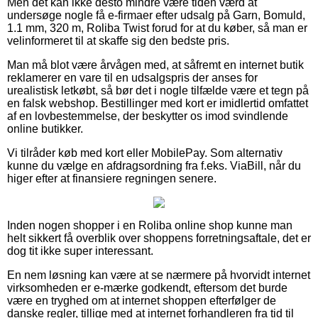
Men det kan ikke desto mindre være tiden værd at
undersøge nogle få e-firmaer efter udsalg på Garn, Bomuld,
1.1 mm, 320 m, Roliba Twist forud for at du køber, så man er
velinformeret til at skaffe sig den bedste pris.
Man må blot være årvågen med, at såfremt en internet butik
reklamerer en vare til en udsalgspris der anses for
urealistisk letkøbt, så bør det i nogle tilfælde være et tegn på
en falsk webshop. Bestillinger med kort er imidlertid omfattet
af en lovbestemmelse, der beskytter os imod svindlende
online butikker.
Vi tilråder køb med kort eller MobilePay. Som alternativ
kunne du vælge en afdragsordning fra f.eks. ViaBill, når du
higer efter at finansiere regningen senere.
Inden nogen shopper i en Roliba online shop kunne man
helt sikkert få overblik over shoppens forretningsaftale, det er
dog tit ikke super interessant.
En nem løsning kan være at se nærmere på hvorvidt internet
virksomheden er e-mærke godkendt, eftersom det burde
være en tryghed om at internet shoppen efterfølger de
danske regler, tillige med at internet forhandleren fra tid til