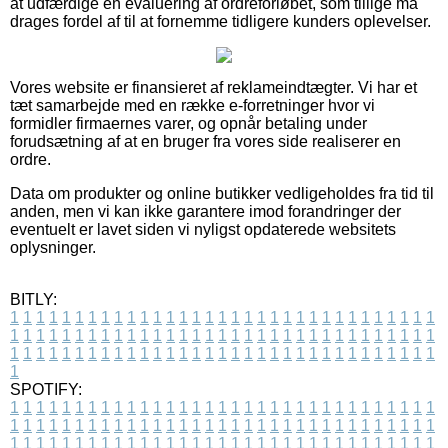
at udfærdige en evaluering af ordreforløbet, som tillige må
drages fordel af til at fornemme tidligere kunders oplevelser.
Vores website er finansieret af reklameindtægter. Vi har et
tæt samarbejde med en række e-forretninger hvor vi
formidler firmaernes varer, og opnår betaling under
forudsætning af at en bruger fra vores side realiserer en
ordre.
Data om produkter og online butikker vedligeholdes fra tid til
anden, men vi kan ikke garantere imod forandringer der
eventuelt er lavet siden vi nyligst opdaterede websitets
oplysninger.
BITLY:
1
1
1
1
1
1
1
1
1
1
1
1
1
1
1
1
1
1
1
1
1
1
1
1
1
1
1
1
1
1
1
1
1
1
1
1
1
1
1
1
1
1
1
1
1
1
1
1
1
1
1
1
1
1
1
1
1
1
1
1
1
1
1
1
1
1
1
1
1
1
1
1
1
1
1
1
1
1
1
1
1
1
1
1
1
1
1
1
1
1
1
1
1
1
1
1
1
1
1
1
SPOTIFY:
1
1
1
1
1
1
1
1
1
1
1
1
1
1
1
1
1
1
1
1
1
1
1
1
1
1
1
1
1
1
1
1
1
1
1
1
1
1
1
1
1
1
1
1
1
1
1
1
1
1
1
1
1
1
1
1
1
1
1
1
1
1
1
1
1
1
1
1
1
1
1
1
1
1
1
1
1
1
1
1
1
1
1
1
1
1
1
1
1
1
1
1
1
1
1
1
1
1
1