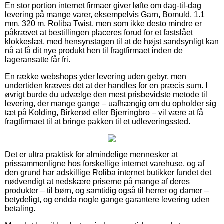
En stor portion internet firmaer giver løfte om dag-til-dag
levering på mange varer, eksempelvis Garn, Bomuld, 1.1
mm, 320 m, Roliba Twist, men som ikke desto mindre er
påkrævet at bestillingen placeres forud for et fastslået
klokkeslæt, med hensynstagen til at de højst sandsynligt kan
nå at få dit nye produkt hen til fragtfirmaet inden de
lageransatte får fri.
En række webshops yder levering uden gebyr, men
undertiden kræves det at der handles for en præcis sum. I
øvrigt burde du udvælge den mest prisbevidste metode til
levering, der mange gange – uafhængig om du opholder sig
tæt på Kolding, Birkerød eller Bjerringbro – vil være at få
fragtfirmaet til at bringe pakken til et udleveringssted.
Det er ultra praktisk for almindelige mennesker at
prissammenligne hos forskellige internet varehuse, og af
den grund har adskillige Roliba internet butikker fundet det
nødvendigt at nedskære priserne på mange af deres
produkter – til børn, og samtidig også til herrer og damer –
betydeligt, og endda nogle gange garantere levering uden
betaling.