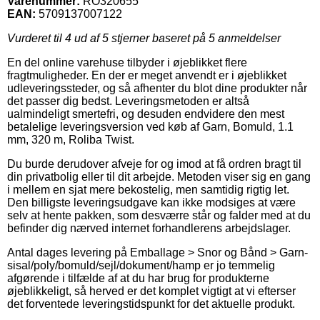
Varenummer:
RO320655
EAN:
5709137007122
Vurderet til
4
ud af 5 stjerner baseret på
5
anmeldelser
En del online varehuse tilbyder i øjeblikket flere
fragtmuligheder. En der er meget anvendt er i øjeblikket
udleveringssteder, og så afhenter du blot dine produkter når
det passer dig bedst. Leveringsmetoden er altså
ualmindeligt smertefri, og desuden endvidere den mest
betalelige leveringsversion ved køb af Garn, Bomuld, 1.1
mm, 320 m, Roliba Twist.
Du burde derudover afveje for og imod at få ordren bragt til
din privatbolig eller til dit arbejde. Metoden viser sig en gang
i mellem en sjat mere bekostelig, men samtidig rigtig let.
Den billigste leveringsudgave kan ikke modsiges at være
selv at hente pakken, som desværre står og falder med at du
befinder dig nærved internet forhandlerens arbejdslager.
Antal dages levering på Emballage > Snor og Bånd > Garn-
sisal/poly/bomuld/sejl/dokument/hamp er jo temmelig
afgørende i tilfælde af at du har brug for produkterne
øjeblikkeligt, så herved er det komplet vigtigt at vi efterser
det forventede leveringstidspunkt for det aktuelle produkt.