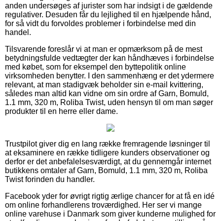
anden undersøges af jurister som har indsigt i de gældende
regulativer. Desuden får du lejlighed til en hjælpende hånd,
for så vidt du forvoldes problemer i forbindelse med din
handel.
Tilsvarende foreslår vi at man er opmærksom på de mest
betydningsfulde vedtægter der kan håndhæves i forbindelse
med købet, som for eksempel den byttepolitik online
virksomheden benytter. I den sammenhæng er det ydermere
relevant, at man stadigvæk beholder sin e-mail kvittering,
således man altid kan vidne om sin ordre af Garn, Bomuld,
1.1 mm, 320 m, Roliba Twist, uden hensyn til om man søger
produkter til en herre eller dame.
Trustpilot giver dig en lang række fremragende løsninger til
at eksaminere en række tidligere kunders observationer og
derfor er det anbefalelsesværdigt, at du gennemgår internet
butikkens omtaler af Garn, Bomuld, 1.1 mm, 320 m, Roliba
Twist forinden du handler.
Facebook yder for øvrigt rigtig ærlige chancer for at få en idé
om online forhandlerens troværdighed. Her ser vi mange
online varehuse i Danmark som giver kunderne mulighed for