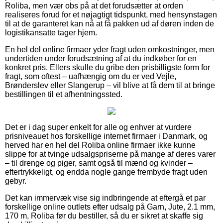
Roliba, men vær obs på at det forudsætter at orden
realiseres forud for et nøjagtigt tidspunkt, med hensynstagen
til at de garanteret kan nå at få pakken ud af døren inden de
logistikansatte tager hjem.
En hel del online firmaer yder fragt uden omkostninger, men
undertiden under forudsætning af at du indkøber for en
konkret pris. Ellers skulle du gribe den prisbilligste form for
fragt, som oftest – uafhængig om du er ved Vejle,
Brønderslev eller Slangerup – vil blive at få dem til at bringe
bestillingen til et afhentningssted.
Det er i dag super enkelt for alle og enhver at vurdere
prisniveauet hos forskellige internet firmaer i Danmark, og
herved har en hel del Roliba online firmaer ikke kunne
slippe for at tvinge udsalgspriserne på mange af deres varer
– til drenge og piger, samt også til mænd og kvinder –
eftertrykkeligt, og endda nogle gange frembyde fragt uden
gebyr.
Det kan immervæk vise sig indbringende at eftergå et par
forskellige online outlets efter udsalg på Garn, Jute, 2.1 mm,
170 m, Roliba før du bestiller, så du er sikret at skaffe sig