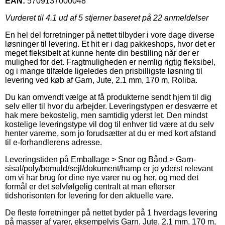
EAN:
5709137000048
Vurderet til
4.1
ud af 5 stjerner baseret på
22
anmeldelser
En hel del forretninger på nettet tilbyder i vore dage diverse
løsninger til levering. Et hit er i dag pakkeshops, hvor det er
meget fleksibelt at kunne hente din bestilling når der er
mulighed for det. Fragtmuligheden er nemlig rigtig fleksibel,
og i mange tilfælde ligeledes den prisbilligste løsning til
levering ved køb af Garn, Jute, 2.1 mm, 170 m, Roliba.
Du kan omvendt vælge at få produkterne sendt hjem til dig
selv eller til hvor du arbejder. Leveringstypen er desværre et
hak mere bekostelig, men samtidig yderst let. Den mindst
kostelige leveringstype vil dog til enhver tid være at du selv
henter varerne, som jo forudsætter at du er med kort afstand
til e-forhandlerens adresse.
Leveringstiden på Emballage > Snor og Bånd > Garn-
sisal/poly/bomuld/sejl/dokument/hamp er jo yderst relevant
om vi har brug for dine nye varer nu og her, og med det
formål er det selvfølgelig centralt at man efterser
tidshorisonten for levering for den aktuelle vare.
De fleste forretninger på nettet byder på 1 hverdags levering
på masser af varer, eksempelvis Garn, Jute, 2.1 mm, 170 m,