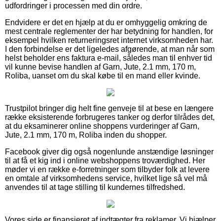
udfordringer i processen med din ordre.
Endvidere er det en hjælp at du er omhyggelig omkring de
mest centrale reglementer der har betydning for handlen, for
eksempel hvilken returneringsret internet virksomheden har.
I den forbindelse er det ligeledes afgørende, at man når som
helst beholder ens faktura e-mail, således man til enhver tid
vil kunne bevise handlen af Garn, Jute, 2.1 mm, 170 m,
Roliba, uanset om du skal købe til en mand eller kvinde.
Trustpilot bringer dig helt fine genveje til at bese en længere
række eksisterende forbrugeres tanker og derfor tilrådes det,
at du eksaminerer online shoppens vurderinger af Garn,
Jute, 2.1 mm, 170 m, Roliba inden du shopper.
Facebook giver dig også nogenlunde anstændige løsninger
til at få et kig ind i online webshoppens troværdighed. Her
møder vi en række e-forretninger som tilbyder folk at levere
en omtale af virksomhedens service, hvilket lige så vel må
anvendes til at tage stilling til kundernes tilfredshed.
Vores side er finansieret af indtægter fra reklamer. Vi hjælper