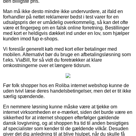
den billigste pris.
Man må ikke desto mindre ikke undervurdere, at ifald en
forhandler på nettet reklamerer bedst i test varer for en
udsalgspris der er umådelig overkommelig, så kan det ofte
være et fingerpeg om en falsk online forretning. Bestillinger
med kort er heldigvis dækket ind under en lov, som hjælper
kunden imod fup e-shops.
Vi foreslår generelt køb med kort eller betalinger med
mobilen. Alternativt bør du bruge en afbetalingsløsning som
f.eks. ViaBill, for så vidt du foretrækker at klare
omkostningerne over et længere tidsrum.
Før folk shopper hos en Roliba internet webshop kunne de
uden tvivl læse deres handelsbetingelser, men det er tit ikke
særlig spændende.
En nemmere løsning kunne måske være at tjekke om
internet virksomheden er e-mærket, siden det burde være en
sikkerhed for at internet shoppen efterfølger gældende
dansk lovgivning, og at shoppen fra tid til anden besigtiges
af specialister som kender til de gældende vilkår. Desuden
giver det dig anledning til at blive hjulpet, når du skulle få