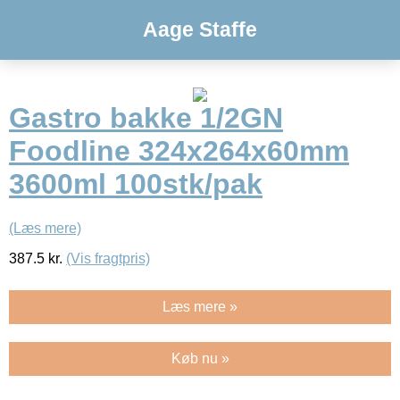
Aage Staffe
Gastro bakke 1/2GN
Foodline 324x264x60mm
3600ml 100stk/pak
(Læs mere)
387.5
kr.
(Vis fragtpris)
Læs mere »
Køb nu »