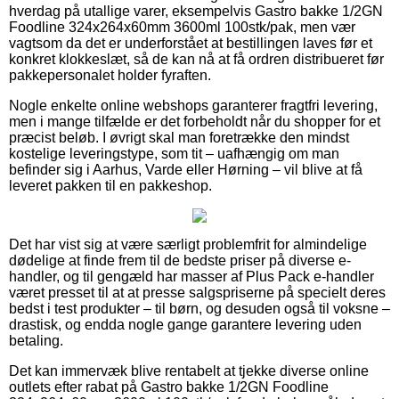
hverdag på utallige varer, eksempelvis Gastro bakke 1/2GN
Foodline 324x264x60mm 3600ml 100stk/pak, men vær
vagtsom da det er underforstået at bestillingen laves før et
konkret klokkeslæt, så de kan nå at få ordren distribueret før
pakkepersonalet holder fyraften.
Nogle enkelte online webshops garanterer fragtfri levering,
men i mange tilfælde er det forbeholdt når du shopper for et
præcist beløb. I øvrigt skal man foretrække den mindst
kostelige leveringstype, som tit – uafhængig om man
befinder sig i Aarhus, Varde eller Hørning – vil blive at få
leveret pakken til en pakkeshop.
Det har vist sig at være særligt problemfrit for almindelige
dødelige at finde frem til de bedste priser på diverse e-
handler, og til gengæld har masser af Plus Pack e-handler
været presset til at at presse salgspriserne på specielt deres
bedst i test produkter – til børn, og desuden også til voksne –
drastisk, og endda nogle gange garantere levering uden
betaling.
Det kan immervæk blive rentabelt at tjekke diverse online
outlets efter rabat på Gastro bakke 1/2GN Foodline