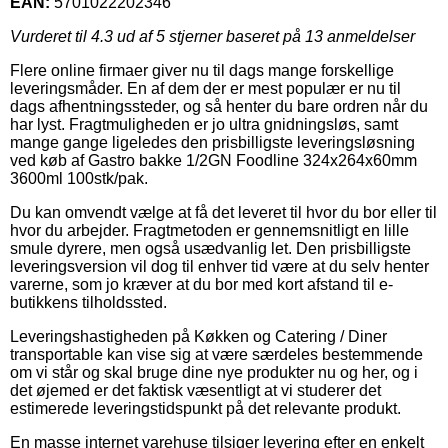
EAN:
5701022202346
Vurderet til
4.3
ud af 5 stjerner baseret på
13
anmeldelser
Flere online firmaer giver nu til dags mange forskellige
leveringsmåder. En af dem der er mest populær er nu til
dags afhentningssteder, og så henter du bare ordren når du
har lyst. Fragtmuligheden er jo ultra gnidningsløs, samt
mange gange ligeledes den prisbilligste leveringsløsning
ved køb af Gastro bakke 1/2GN Foodline 324x264x60mm
3600ml 100stk/pak.
Du kan omvendt vælge at få det leveret til hvor du bor eller til
hvor du arbejder. Fragtmetoden er gennemsnitligt en lille
smule dyrere, men også usædvanlig let. Den prisbilligste
leveringsversion vil dog til enhver tid være at du selv henter
varerne, som jo kræver at du bor med kort afstand til e-
butikkens tilholdssted.
Leveringshastigheden på Køkken og Catering / Diner
transportable kan vise sig at være særdeles bestemmende
om vi står og skal bruge dine nye produkter nu og her, og i
det øjemed er det faktisk væsentligt at vi studerer det
estimerede leveringstidspunkt på det relevante produkt.
En masse internet varehuse tilsiger levering efter en enkelt