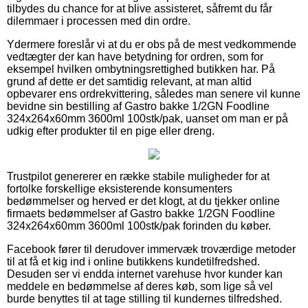
tilbydes du chance for at blive assisteret, såfremt du får
dilemmaer i processen med din ordre.
Ydermere foreslår vi at du er obs på de mest vedkommende
vedtægter der kan have betydning for ordren, som for
eksempel hvilken ombytningsrettighed butikken har. På
grund af dette er det samtidig relevant, at man altid
opbevarer ens ordrekvittering, således man senere vil kunne
bevidne sin bestilling af Gastro bakke 1/2GN Foodline
324x264x60mm 3600ml 100stk/pak, uanset om man er på
udkig efter produkter til en pige eller dreng.
Trustpilot genererer en række stabile muligheder for at
fortolke forskellige eksisterende konsumenters
bedømmelser og herved er det klogt, at du tjekker online
firmaets bedømmelser af Gastro bakke 1/2GN Foodline
324x264x60mm 3600ml 100stk/pak forinden du køber.
Facebook fører til derudover immervæk troværdige metoder
til at få et kig ind i online butikkens kundetilfredshed.
Desuden ser vi endda internet varehuse hvor kunder kan
meddele en bedømmelse af deres køb, som lige så vel
burde benyttes til at tage stilling til kundernes tilfredshed.