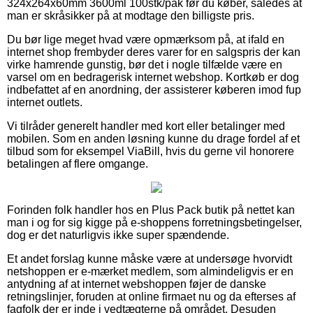
324x264x60mm 3600ml 100stk/pak før du køber, således at
man er skråsikker på at modtage den billigste pris.
Du bør lige meget hvad være opmærksom på, at ifald en
internet shop frembyder deres varer for en salgspris der kan
virke hamrende gunstig, bør det i nogle tilfælde være en
varsel om en bedragerisk internet webshop. Kortkøb er dog
indbefattet af en anordning, der assisterer køberen imod fup
internet outlets.
Vi tilråder generelt handler med kort eller betalinger med
mobilen. Som en anden løsning kunne du drage fordel af et
tilbud som for eksempel ViaBill, hvis du gerne vil honorere
betalingen af flere omgange.
Forinden folk handler hos en Plus Pack butik på nettet kan
man i og for sig kigge på e-shoppens forretningsbetingelser,
dog er det naturligvis ikke super spændende.
Et andet forslag kunne måske være at undersøge hvorvidt
netshoppen er e-mærket medlem, som almindeligvis er en
antydning af at internet webshoppen føjer de danske
retningslinjer, foruden at online firmaet nu og da efterses af
fagfolk der er inde i vedtægterne på området. Desuden