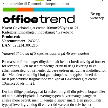
Besøg
webshop
Navn:
Gavebånd glat creme 10mmx250yds nr. 21
Kategori:
Emballage / Indpakning / Gavebånd
Producent:
Varenummer:
1243233
EAN:
3252341001216
Vurderet til
4.6
ud af 5 stjerner baseret på
46
anmeldelser
En masse e-forretninger tilbyder til alt held et bredt udvalg af former
for levering. Den mest almindelige er nu til dags levering til et
afhentningssted, og så henter du bare ordren når du har mulighed for
det. Metoden er nemlig i høj grad simpel, samt typisk tilmed den
mest prisbevidste fragtmetode ved køb af Gavebånd glat creme
10mmx250yds nr. 21.
Du kan tillige planlægge at få ordren bragt til din private bopæl eller
ud til din arbejdsplads. Leveringstypen bliver mange gange en
anelse mere pebret, men til gengæld super smart. Den prisbilligste
type af levering vil dog til enhver tid være at du selv henter