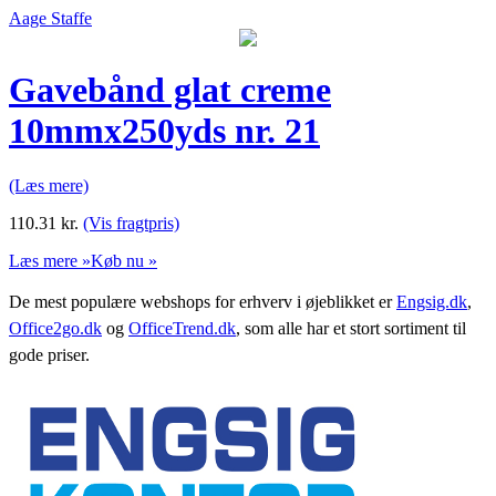
Aage Staffe
Gavebånd glat creme
10mmx250yds nr. 21
(Læs mere)
110.31
kr.
(Vis fragtpris)
Læs mere »
Køb nu »
De mest populære webshops for erhverv i øjeblikket er
Engsig.dk
,
Office2go.dk
og
OfficeTrend.dk
, som alle har et stort sortiment til
gode priser.