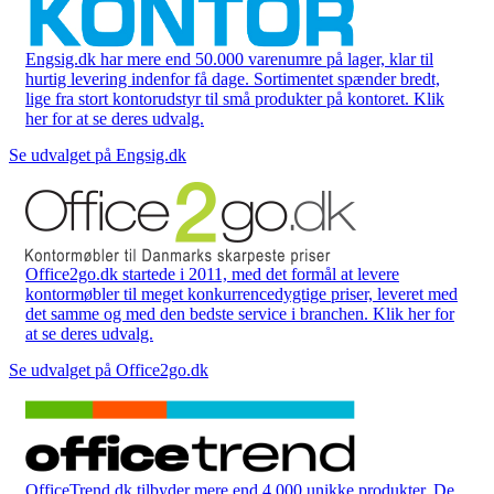
Engsig.dk har mere end 50.000 varenumre på lager, klar til
hurtig levering indenfor få dage. Sortimentet spænder bredt,
lige fra stort kontorudstyr til små produkter på kontoret. Klik
her for at se deres udvalg.
Se udvalget på Engsig.dk
Office2go.dk startede i 2011, med det formål at levere
kontormøbler til meget konkurrencedygtige priser, leveret med
det samme og med den bedste service i branchen. Klik her for
at se deres udvalg.
Se udvalget på Office2go.dk
OfficeTrend.dk tilbyder mere end 4.000 unikke produkter. De