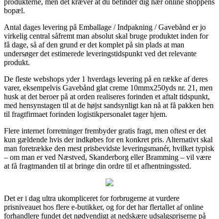
produkterne, men det kræver at du befinder dig nær online shoppens
bopæl.
Antal dages levering på Emballage / Indpakning / Gavebånd er jo
virkelig central såfremt man absolut skal bruge produktet inden for
få dage, så af den grund er det komplet på sin plads at man
undersøger det estimerede leveringstidspunkt ved det relevante
produkt.
De fleste webshops yder 1 hverdags levering på en række af deres
varer, eksempelvis Gavebånd glat creme 10mmx250yds nr. 21, men
husk at det beroer på at orden realiseres forinden et aftalt tidspunkt,
med hensynstagen til at de højst sandsynligt kan nå at få pakken hen
til fragtfirmaet forinden logistikpersonalet tager hjem.
Flere internet forretninger frembyder gratis fragt, men oftest er det
kun gældende hvis der indkøbes for en konkret pris. Alternativt skal
man foretrække den mest prisbevidste leveringsmanér, hvilket typisk
– om man er ved Næstved, Skanderborg eller Bramming – vil være
at få fragtmanden til at bringe din ordre til et afhentningssted.
Det er i dag ultra ukompliceret for forbrugerne at vurdere
prisniveauet hos flere e-butikker, og for det har flertallet af online
forhandlere fundet det nødvendigt at nedskære udsalgspriserne på