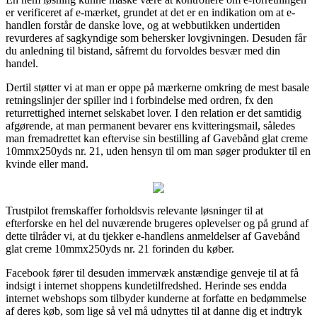
er verificeret af e-mærket, grundet at det er en indikation om at e-
handlen forstår de danske love, og at webbutikken undertiden
revurderes af sagkyndige som behersker lovgivningen. Desuden får
du anledning til bistand, såfremt du forvoldes besvær med din
handel.
Dertil støtter vi at man er oppe på mærkerne omkring de mest basale
retningslinjer der spiller ind i forbindelse med ordren, fx den
returrettighed internet selskabet lover. I den relation er det samtidig
afgørende, at man permanent bevarer ens kvitteringsmail, således
man fremadrettet kan eftervise sin bestilling af Gavebånd glat creme
10mmx250yds nr. 21, uden hensyn til om man søger produkter til en
kvinde eller mand.
Trustpilot fremskaffer forholdsvis relevante løsninger til at
efterforske en hel del nuværende brugeres oplevelser og på grund af
dette tilråder vi, at du tjekker e-handlens anmeldelser af Gavebånd
glat creme 10mmx250yds nr. 21 forinden du køber.
Facebook fører til desuden immervæk anstændige genveje til at få
indsigt i internet shoppens kundetilfredshed. Herinde ses endda
internet webshops som tilbyder kunderne at forfatte en bedømmelse
af deres køb, som lige så vel må udnyttes til at danne dig et indtryk