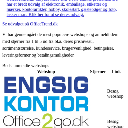
har et bredt udvalg af elektronik, emballage, etiketter og
mærker, kontorartikler, hobby, skolestart, gæstebøger og foto,
tasker m.m. Klik her for at se deres udvalg.
Se udvalget på OfficeTrend.dk
Vi har gennemgået de mest populære webshops og anmeldt dem
med stjerner fra 1 til 5 ud fra bl.a. deres prisniveau,
sortimentstørrelse, kundeservice, brugervenlighed, betingelser,
leveringsformer og betalingsmuligheder.
Bedst anmeldte webshops
Webshop
Stjerner
Link
Besøg
webshop
Besøg
webshop