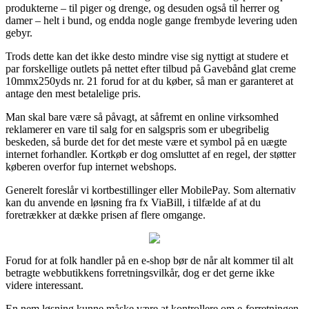
produkterne – til piger og drenge, og desuden også til herrer og
damer – helt i bund, og endda nogle gange frembyde levering uden
gebyr.
Trods dette kan det ikke desto mindre vise sig nyttigt at studere et
par forskellige outlets på nettet efter tilbud på Gavebånd glat creme
10mmx250yds nr. 21 forud for at du køber, så man er garanteret at
antage den mest betalelige pris.
Man skal bare være så påvagt, at såfremt en online virksomhed
reklamerer en vare til salg for en salgspris som er ubegribelig
beskeden, så burde det for det meste være et symbol på en uægte
internet forhandler. Kortkøb er dog omsluttet af en regel, der støtter
køberen overfor fup internet webshops.
Generelt foreslår vi kortbestillinger eller MobilePay. Som alternativ
kan du anvende en løsning fra fx ViaBill, i tilfælde af at du
foretrækker at dække prisen af flere omgange.
Forud for at folk handler på en e-shop bør de når alt kommer til alt
betragte webbutikkens forretningsvilkår, dog er det gerne ikke
videre interessant.
En nem løsning kunne måske være at kontrollere om e-forretningen