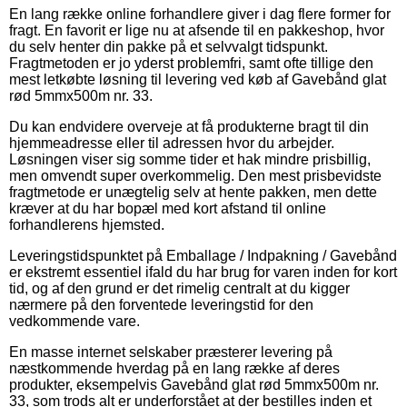
En lang række online forhandlere giver i dag flere former for
fragt. En favorit er lige nu at afsende til en pakkeshop, hvor
du selv henter din pakke på et selvvalgt tidspunkt.
Fragtmetoden er jo yderst problemfri, samt ofte tillige den
mest letkøbte løsning til levering ved køb af Gavebånd glat
rød 5mmx500m nr. 33.
Du kan endvidere overveje at få produkterne bragt til din
hjemmeadresse eller til adressen hvor du arbejder.
Løsningen viser sig somme tider et hak mindre prisbillig,
men omvendt super overkommelig. Den mest prisbevidste
fragtmetode er unægtelig selv at hente pakken, men dette
kræver at du har bopæl med kort afstand til online
forhandlerens hjemsted.
Leveringstidspunktet på Emballage / Indpakning / Gavebånd
er ekstremt essentiel ifald du har brug for varen inden for kort
tid, og af den grund er det rimelig centralt at du kigger
nærmere på den forventede leveringstid for den
vedkommende vare.
En masse internet selskaber præsterer levering på
næstkommende hverdag på en lang række af deres
produkter, eksempelvis Gavebånd glat rød 5mmx500m nr.
33, som trods alt er underforstået at der bestilles inden et