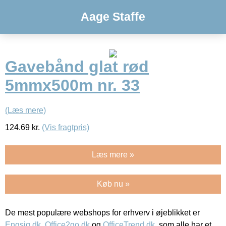
Aage Staffe
Gavebånd glat rød
5mmx500m nr. 33
(Læs mere)
124.69
kr.
(Vis fragtpris)
Læs mere »
Køb nu »
De mest populære webshops for erhverv i øjeblikket er
Engsig.dk
,
Office2go.dk
og
OfficeTrend.dk
, som alle har et