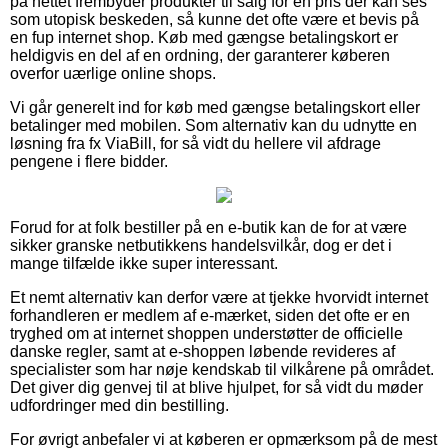
på nettet frembyder produkter til salg for en pris der kan ses
som utopisk beskeden, så kunne det ofte være et bevis på
en fup internet shop. Køb med gængse betalingskort er
heldigvis en del af en ordning, der garanterer køberen
overfor uærlige online shops.
Vi går generelt ind for køb med gængse betalingskort eller
betalinger med mobilen. Som alternativ kan du udnytte en
løsning fra fx ViaBill, for så vidt du hellere vil afdrage
pengene i flere bidder.
Forud for at folk bestiller på en e-butik kan de for at være
sikker granske netbutikkens handelsvilkår, dog er det i
mange tilfælde ikke super interessant.
Et nemt alternativ kan derfor være at tjekke hvorvidt internet
forhandleren er medlem af e-mærket, siden det ofte er en
tryghed om at internet shoppen understøtter de officielle
danske regler, samt at e-shoppen løbende revideres af
specialister som har nøje kendskab til vilkårene på området.
Det giver dig genvej til at blive hjulpet, for så vidt du møder
udfordringer med din bestilling.
For øvrigt anbefaler vi at køberen er opmærksom på de mest