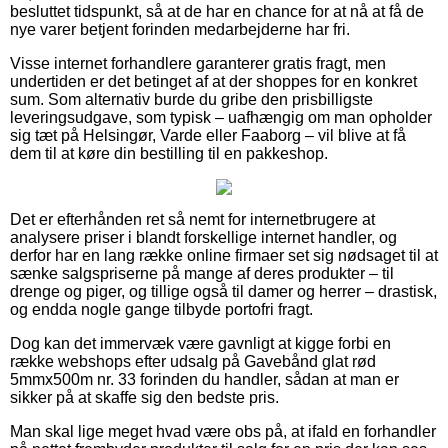
besluttet tidspunkt, så at de har en chance for at nå at få de
nye varer betjent forinden medarbejderne har fri.
Visse internet forhandlere garanterer gratis fragt, men
undertiden er det betinget af at der shoppes for en konkret
sum. Som alternativ burde du gribe den prisbilligste
leveringsudgave, som typisk – uafhængig om man opholder
sig tæt på Helsingør, Varde eller Faaborg – vil blive at få
dem til at køre din bestilling til en pakkeshop.
Det er efterhånden ret så nemt for internetbrugere at
analysere priser i blandt forskellige internet handler, og
derfor har en lang række online firmaer set sig nødsaget til at
sænke salgspriserne på mange af deres produkter – til
drenge og piger, og tillige også til damer og herrer – drastisk,
og endda nogle gange tilbyde portofri fragt.
Dog kan det immervæk være gavnligt at kigge forbi en
række webshops efter udsalg på Gavebånd glat rød
5mmx500m nr. 33 forinden du handler, sådan at man er
sikker på at skaffe sig den bedste pris.
Man skal lige meget hvad være obs på, at ifald en forhandler