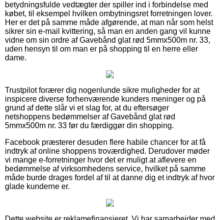
betydningsfulde vedtægter der spiller ind i forbindelse med
købet, til eksempel hvilken ombytningsret forretningen lover.
Her er det på samme måde afgørende, at man når som helst
sikrer sin e-mail kvittering, så man en anden gang vil kunne
vidne om sin ordre af Gavebånd glat rød 5mmx500m nr. 33,
uden hensyn til om man er på shopping til en herre eller
dame.
Trustpilot forærer dig nogenlunde sikre muligheder for at
inspicere diverse forhenværende kunders meninger og på
grund af dette slår vi et slag for, at du eftersøger
netshoppens bedømmelser af Gavebånd glat rød
5mmx500m nr. 33 før du færdiggør din shopping.
Facebook præsterer desuden flere habile chancer for at få
indtryk af online shoppens troværdighed. Derudover møder
vi mange e-forretninger hvor det er muligt at aflevere en
bedømmelse af virksomhedens service, hvilket på samme
måde burde drages fordel af til at danne dig et indtryk af hvor
glade kunderne er.
Dette website er reklamefinansieret. Vi har samarbejder med