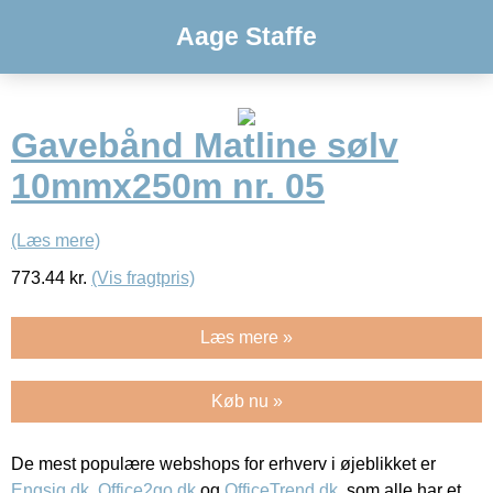
Aage Staffe
Gavebånd Matline sølv
10mmx250m nr. 05
(Læs mere)
773.44
kr.
(Vis fragtpris)
Læs mere »
Køb nu »
De mest populære webshops for erhverv i øjeblikket er
Engsig.dk
,
Office2go.dk
og
OfficeTrend.dk
, som alle har et