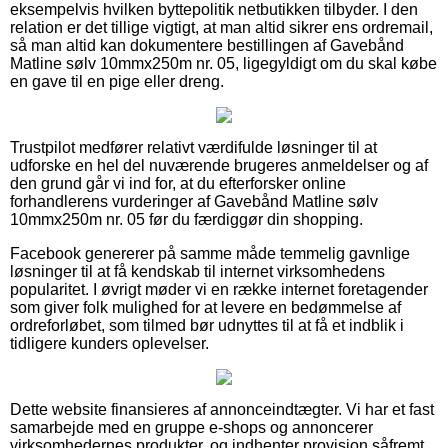
eksempelvis hvilken byttepolitik netbutikken tilbyder. I den
relation er det tillige vigtigt, at man altid sikrer ens ordremail,
så man altid kan dokumentere bestillingen af Gavebånd
Matline sølv 10mmx250m nr. 05, ligegyldigt om du skal købe
en gave til en pige eller dreng.
Trustpilot medfører relativt værdifulde løsninger til at
udforske en hel del nuværende brugeres anmeldelser og af
den grund går vi ind for, at du efterforsker online
forhandlerens vurderinger af Gavebånd Matline sølv
10mmx250m nr. 05 før du færdiggør din shopping.
Facebook genererer på samme måde temmelig gavnlige
løsninger til at få kendskab til internet virksomhedens
popularitet. I øvrigt møder vi en række internet foretagender
som giver folk mulighed for at levere en bedømmelse af
ordreforløbet, som tilmed bør udnyttes til at få et indblik i
tidligere kunders oplevelser.
Dette website finansieres af annonceindtægter. Vi har et fast
samarbejde med en gruppe e-shops og annoncerer
virksomhedernes produkter, og indhenter provision såfremt