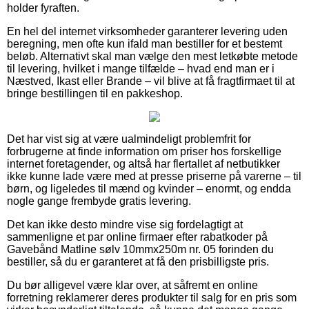
holder fyraften.
En hel del internet virksomheder garanterer levering uden
beregning, men ofte kun ifald man bestiller for et bestemt
beløb. Alternativt skal man vælge den mest letkøbte metode
til levering, hvilket i mange tilfælde – hvad end man er i
Næstved, Ikast eller Brande – vil blive at få fragtfirmaet til at
bringe bestillingen til en pakkeshop.
Det har vist sig at være ualmindeligt problemfrit for
forbrugerne at finde information om priser hos forskellige
internet foretagender, og altså har flertallet af netbutikker
ikke kunne lade være med at presse priserne på varerne – til
børn, og ligeledes til mænd og kvinder – enormt, og endda
nogle gange frembyde gratis levering.
Det kan ikke desto mindre vise sig fordelagtigt at
sammenligne et par online firmaer efter rabatkoder på
Gavebånd Matline sølv 10mmx250m nr. 05 forinden du
bestiller, så du er garanteret at få den prisbilligste pris.
Du bør alligevel være klar over, at såfremt en online
forretning reklamerer deres produkter til salg for en pris som