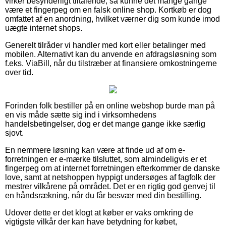
virker besynderligt tiltalende, så kunne det mange gange
være et fingerpeg om en falsk online shop. Kortkøb er dog
omfattet af en anordning, hvilket værner dig som kunde imod
uægte internet shops.
Generelt tilråder vi handler med kort eller betalinger med
mobilen. Alternativt kan du anvende en afdragsløsning som
f.eks. ViaBill, når du tilstræber at finansiere omkostningerne
over tid.
Forinden folk bestiller på en online webshop burde man på
en vis måde sætte sig ind i virksomhedens
handelsbetingelser, dog er det mange gange ikke særlig
sjovt.
En nemmere løsning kan være at finde ud af om e-
forretningen er e-mærke tilsluttet, som almindeligvis er et
fingerpeg om at internet forretningen efterkommer de danske
love, samt at netshoppen hyppigt undersøges af fagfolk der
mestrer vilkårene på området. Det er en rigtig god genvej til
en håndsrækning, når du får besvær med din bestilling.
Udover dette er det klogt at køber er vaks omkring de
vigtigste vilkår der kan have betydning for købet,