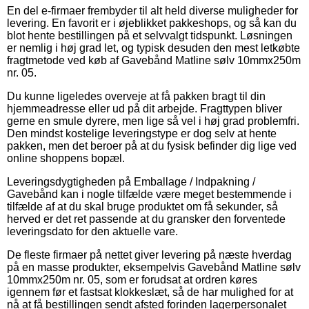
En del e-firmaer frembyder til alt held diverse muligheder for
levering. En favorit er i øjeblikket pakkeshops, og så kan du
blot hente bestillingen på et selvvalgt tidspunkt. Løsningen
er nemlig i høj grad let, og typisk desuden den mest letkøbte
fragtmetode ved køb af Gavebånd Matline sølv 10mmx250m
nr. 05.
Du kunne ligeledes overveje at få pakken bragt til din
hjemmeadresse eller ud på dit arbejde. Fragttypen bliver
gerne en smule dyrere, men lige så vel i høj grad problemfri.
Den mindst kostelige leveringstype er dog selv at hente
pakken, men det beroer på at du fysisk befinder dig lige ved
online shoppens bopæl.
Leveringsdygtigheden på Emballage / Indpakning /
Gavebånd kan i nogle tilfælde være meget bestemmende i
tilfælde af at du skal bruge produktet om få sekunder, så
herved er det ret passende at du gransker den forventede
leveringsdato for den aktuelle vare.
De fleste firmaer på nettet giver levering på næste hverdag
på en masse produkter, eksempelvis Gavebånd Matline sølv
10mmx250m nr. 05, som er forudsat at ordren køres
igennem før et fastsat klokkeslæt, så de har mulighed for at
nå at få bestillingen sendt afsted forinden lagerpersonalet