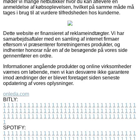
møder vi mange netbutikker hvor du kan aflevere en
anmeldelse af købsoplevelsen, hvilket på samme måde må
tages i brug til at vurdere tilfredsheden hos kunderne.
Dette website er finansieret af reklameindtægter. Vi har
samarbejdsaftaler med en samling af internet firmaer
eftersom vi præsenterer forretningernes produkter, og
indhenter honorar når en af de besøgende på vores side
gennemfører en ordre.
Informationer angående produkter og online virksomheder
værnes om løbende, men vi kan desværre ikke garantere
imod ændringer der er blevet foretaget siden seneste
opdatering af vores oplysninger.
onleda.com
BITLY:
1
1
1
1
1
1
1
1
1
1
1
1
1
1
1
1
1
1
1
1
1
1
1
1
1
1
1
1
1
1
1
1
1
1
1
1
1
1
1
1
1
1
1
1
1
1
1
1
1
1
1
1
1
1
1
1
1
1
1
1
1
1
1
1
1
1
1
1
1
1
1
1
1
1
1
1
1
1
1
1
1
1
1
1
1
1
1
1
1
1
1
1
1
1
1
1
1
1
1
1
SPOTIFY:
1
1
1
1
1
1
1
1
1
1
1
1
1
1
1
1
1
1
1
1
1
1
1
1
1
1
1
1
1
1
1
1
1
1
1
1
1
1
1
1
1
1
1
1
1
1
1
1
1
1
1
1
1
1
1
1
1
1
1
1
1
1
1
1
1
1