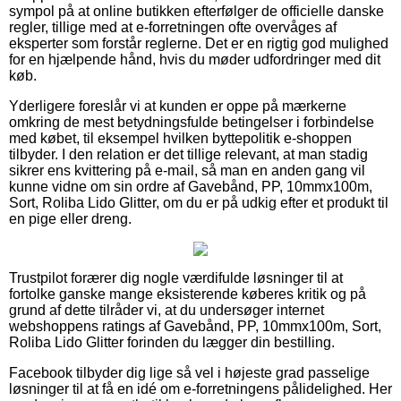
sympol på at online butikken efterfølger de officielle danske
regler, tillige med at e-forretningen ofte overvåges af
eksperter som forstår reglerne. Det er en rigtig god mulighed
for en hjælpende hånd, hvis du møder udfordringer med dit
køb.
Yderligere foreslår vi at kunden er oppe på mærkerne
omkring de mest betydningsfulde betingelser i forbindelse
med købet, til eksempel hvilken byttepolitik e-shoppen
tilbyder. I den relation er det tillige relevant, at man stadig
sikrer ens kvittering på e-mail, så man en anden gang vil
kunne vidne om sin ordre af Gavebånd, PP, 10mmx100m,
Sort, Roliba Lido Glitter, om du er på udkig efter et produkt til
en pige eller dreng.
Trustpilot forærer dig nogle værdifulde løsninger til at
fortolke ganske mange eksisterende køberes kritik og på
grund af dette tilråder vi, at du undersøger internet
webshoppens ratings af Gavebånd, PP, 10mmx100m, Sort,
Roliba Lido Glitter forinden du lægger din bestilling.
Facebook tilbyder dig lige så vel i højeste grad passelige
løsninger til at få en idé om e-forretningens pålidelighed. Her