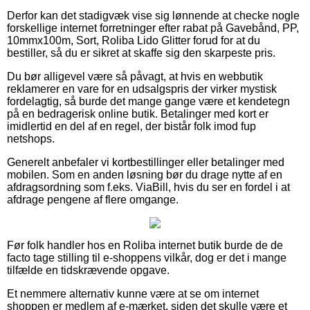
Derfor kan det stadigvæk vise sig lønnende at checke nogle
forskellige internet forretninger efter rabat på Gavebånd, PP,
10mmx100m, Sort, Roliba Lido Glitter forud for at du
bestiller, så du er sikret at skaffe sig den skarpeste pris.
Du bør alligevel være så påvagt, at hvis en webbutik
reklamerer en vare for en udsalgspris der virker mystisk
fordelagtig, så burde det mange gange være et kendetegn
på en bedragerisk online butik. Betalinger med kort er
imidlertid en del af en regel, der bistår folk imod fup
netshops.
Generelt anbefaler vi kortbestillinger eller betalinger med
mobilen. Som en anden løsning bør du drage nytte af en
afdragsordning som f.eks. ViaBill, hvis du ser en fordel i at
afdrage pengene af flere omgange.
Før folk handler hos en Roliba internet butik burde de de
facto tage stilling til e-shoppens vilkår, dog er det i mange
tilfælde en tidskrævende opgave.
Et nemmere alternativ kunne være at se om internet
shoppen er medlem af e-mærket, siden det skulle være et