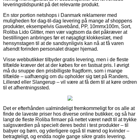
leveringstidspunkt på det relevante produkt.
En stor portion netshops i Danmark reklamerer med
muligheden for dag-til-dag levering på mange af shoppens
produkter, eksempelvis Gavebånd, PP, 10mmx100m, Sort,
Roliba Lido Glitter, men vær vagtsom da det påkræver at
bestillingen anbringes før et nøjagtigt klokkeslæt, med
hensynstagen til at de sandsynligvis kan nå at få varen
afsendt forinden personalet drager hjemad.
Visse webbutikker tilbyder gratis levering, men i de fleste
tilfælde kræver det at der købes for en fastsat pris. I øvrigt
må du snuppe den prisbilligste fragtform, som i mange
tilfælde – uafhængig om du opholder sig tæt på Randers,
Lillerød eller Slangerup – vil være at få dem til at køre ordren
til et afhentningssted.
Det er efterhånden ualmindeligt fremkommeligt for os alle at
finde de laveste priser hos diverse online butikker, og så har
langt de fleste Roliba firmaer på nettet været nødt til at trykke
salgsværdien på specielt deres bedst i test produkter – til
babyer og børn, og yderligere også til mænd og kvinder –
betragteligt, og endda nogle gange sikre gratis levering.