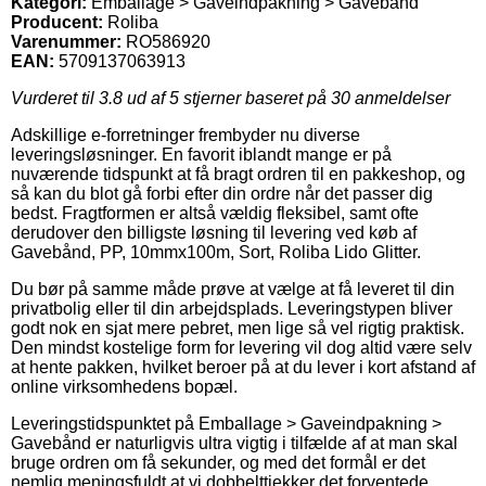
Kategori:
Emballage > Gaveindpakning > Gavebånd
Producent:
Roliba
Varenummer:
RO586920
EAN:
5709137063913
Vurderet til
3.8
ud af 5 stjerner baseret på
30
anmeldelser
Adskillige e-forretninger frembyder nu diverse
leveringsløsninger. En favorit iblandt mange er på
nuværende tidspunkt at få bragt ordren til en pakkeshop, og
så kan du blot gå forbi efter din ordre når det passer dig
bedst. Fragtformen er altså vældig fleksibel, samt ofte
derudover den billigste løsning til levering ved køb af
Gavebånd, PP, 10mmx100m, Sort, Roliba Lido Glitter.
Du bør på samme måde prøve at vælge at få leveret til din
privatbolig eller til din arbejdsplads. Leveringstypen bliver
godt nok en sjat mere pebret, men lige så vel rigtig praktisk.
Den mindst kostelige form for levering vil dog altid være selv
at hente pakken, hvilket beroer på at du lever i kort afstand af
online virksomhedens bopæl.
Leveringstidspunktet på Emballage > Gaveindpakning >
Gavebånd er naturligvis ultra vigtig i tilfælde af at man skal
bruge ordren om få sekunder, og med det formål er det
nemlig meningsfuldt at vi dobbelttjekker det forventede