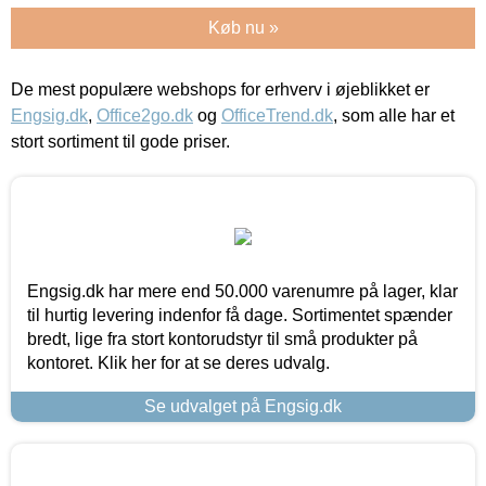
Køb nu »
De mest populære webshops for erhverv i øjeblikket er
Engsig.dk
,
Office2go.dk
og
OfficeTrend.dk
, som alle har et
stort sortiment til gode priser.
Engsig.dk har mere end 50.000 varenumre på lager, klar
til hurtig levering indenfor få dage. Sortimentet spænder
bredt, lige fra stort kontorudstyr til små produkter på
kontoret. Klik her for at se deres udvalg.
Se udvalget på Engsig.dk