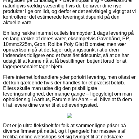
Fragttiden på Emballage > Gaveindpakning > Gavebånd er
naturligvis vældig væsentlig hvis du behøver dine nye
produkter lige om lidt, og derfor er det selvfølgelig vigtigt at vi
kontrollerer det estimerede leveringstidspunkt på den
aktuelle vare.
En lang række internet outlets frembyder 1 dags levering på
en lang række af deres varer, eksempelvis Gavebånd, PP,
10mmx225m, Grøn, Roliba Poly Glat Blomster, men vær
opmærksom på at det tager udgangspunkt i at ordren
indsendes tidligere end et fastslået tidspunkt, så at de har
udsigt til at kunne nå at få bestillingen betjent forud for at
lagerpersonalet tager hjem.
Flere internet forhandlere yder portofri levering, men oftest er
det kun gældende hvis der handles for et præcist beløb.
Ellers skulle man udse dig den prisbilligste
leveringsmulighed, der mange gange – ligegyldigt om man
opholder sig i Aarhus, Farum eller Aars – vil blive at få dem
til at levere dine varer til et udleveringssted.
Det er jo ultra fleksibelt for folk at sammenligne priser på
diverse firmaer på nettet, og til gengæld har massevis af
Roliba online webshops set sig tvunget til at nedskære