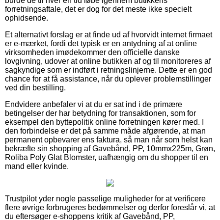
burde de til hver en tid løbe igennem butikkens
forretningsaftale, det er dog for det meste ikke specielt
ophidsende.
Et alternativt forslag er at finde ud af hvorvidt internet firmaet
er e-mærket, fordi det typisk er en antydning af at online
virksomheden imødekommer den officielle danske
lovgivning, udover at online butikken af og til monitoreres af
sagkyndige som er indført i retningslinjerne. Dette er en god
chance for at få assistance, når du oplever problemstillinger
ved din bestilling.
Endvidere anbefaler vi at du er sat ind i de primære
betingelser der har betydning for transaktionen, som for
eksempel den byttepolitik online forretningen kører med. I
den forbindelse er det på samme måde afgørende, at man
permanent opbevarer ens faktura, så man når som helst kan
bekræfte sin shopping af Gavebånd, PP, 10mmx225m, Grøn,
Roliba Poly Glat Blomster, uafhængig om du shopper til en
mand eller kvinde.
Trustpilot yder nogle passelige muligheder for at verificere
flere øvrige forbrugeres bedømmelser og derfor foreslår vi, at
du eftersøger e-shoppens kritik af Gavebånd, PP,