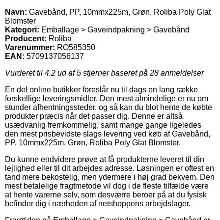
Navn:
Gavebånd, PP, 10mmx225m, Grøn, Roliba Poly Glat
Blomster
Kategori:
Emballage > Gaveindpakning > Gavebånd
Producent:
Roliba
Varenummer:
RO585350
EAN:
5709137056137
Vurderet til
4.2
ud af 5 stjerner baseret på
28
anmeldelser
En del online butikker foreslår nu til dags en lang række
forskellige leveringsmidler. Den mest almindelige er nu om
stunder afhentningssteder, og så kan du blot hente de købte
produkter præcis når det passer dig. Denne er altså
usædvanlig fremkommelig, samt mange gange ligeledes
den mest prisbevidste slags levering ved køb af Gavebånd,
PP, 10mmx225m, Grøn, Roliba Poly Glat Blomster.
Du kunne endvidere prøve at få produkterne leveret til din
lejlighed eller til dit arbejdes adresse. Løsningen er oftest en
tand mere bekostelig, men ydermere i høj grad bekvem. Den
mest betalelige fragtmetode vil dog i de fleste tilfælde være
at hente varerne selv, som desværre beroer på at du fysisk
befinder dig i nærheden af netshoppens arbejdslager.