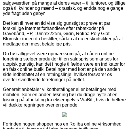
salgsværdien på mange af deres varer – til juniorer, og tillige
også til kvinder og mænd – drastisk, og endda nogle gange
yde fragt uden gebyr.
Det kan til hver en tid vise sig gunstigt at prøve et par
forskellige internet forhandlere efter rabatkoder på
Gavebånd, PP, 10mmx225m, Grøn, Roliba Poly Glat
Blomster inden du bestiller, sådan at du er skudsikker på at
modtage den mest betalelige pris.
Du bør alligevel være opmærksom på, at når en online
forretning sælger produkter til en salgspris som anses for
utopisk gunstig, kan det i nogle tilfælde være en indikator for
en falsk online butik. Betalinger med kort er på den anden
side indbefattet af en retningslinje, hvilket forsvarer os
overfor svindlende forretninger på nettet.
Generelt anbefaler vi kortbetalinger eller betalinger med
mobilen. Som en anden løsning bør du drage nytte af en
løsning på afbetaling fra eksempelvis ViaBill, hvis du hellere
vil dække regningen over en periode.
Forinden nogen shopper hos en Roliba online virksomhed