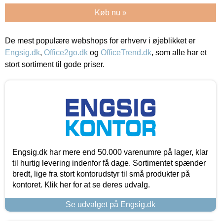
Køb nu »
De mest populære webshops for erhverv i øjeblikket er
Engsig.dk
,
Office2go.dk
og
OfficeTrend.dk
, som alle har et
stort sortiment til gode priser.
Engsig.dk har mere end 50.000 varenumre på lager, klar
til hurtig levering indenfor få dage. Sortimentet spænder
bredt, lige fra stort kontorudstyr til små produkter på
kontoret. Klik her for at se deres udvalg.
Se udvalget på Engsig.dk