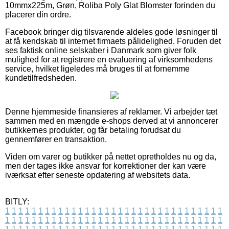
10mmx225m, Grøn, Roliba Poly Glat Blomster forinden du
placerer din ordre.
Facebook bringer dig tilsvarende aldeles gode løsninger til
at få kendskab til internet firmaets pålidelighed. Foruden det
ses faktisk online selskaber i Danmark som giver folk
mulighed for at registrere en evaluering af virksomhedens
service, hvilket ligeledes må bruges til at fornemme
kundetilfredsheden.
Denne hjemmeside finansieres af reklamer. Vi arbejder tæt
sammen med en mængde e-shops derved at vi annoncerer
butikkernes produkter, og får betaling forudsat du
gennemfører en transaktion.
Viden om varer og butikker på nettet opretholdes nu og da,
men der tages ikke ansvar for korrektioner der kan være
iværksat efter seneste opdatering af websitets data.
BITLY:
1
1
1
1
1
1
1
1
1
1
1
1
1
1
1
1
1
1
1
1
1
1
1
1
1
1
1
1
1
1
1
1
1
1
1
1
1
1
1
1
1
1
1
1
1
1
1
1
1
1
1
1
1
1
1
1
1
1
1
1
1
1
1
1
1
1